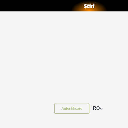
⌵
RO
Autentificare