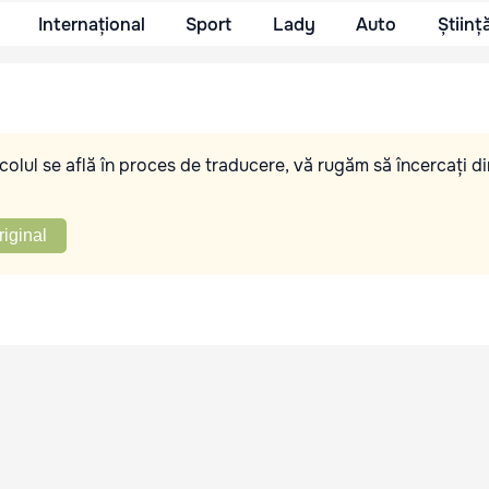
Internațional
Sport
Lady
Auto
Științ
olul se află în proces de traducere, vă rugăm să încercați di
riginal