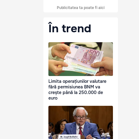
Publicitatea ta poate fi aici
În trend
Limita operațiunilor valutare
fără permisiunea BNM va
crește până la 250.000 de
euro