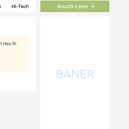
ă
Hi-Tech
Anunță o știre
n nou în