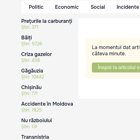
Politic
Economic
Social
Incidente
Prețurile la carburanți
Știri:
377
Bălți
Știri:
5726
La momentul dat artic
câteva minute.
Criza gazelor
Știri:
408
Înapoi la articolul o
Găgăuzia
Știri:
10842
Chișinău
Știri:
771
Accidente în Moldova
Știri:
7825
Nu războiului
Știri:
131
Transnistria