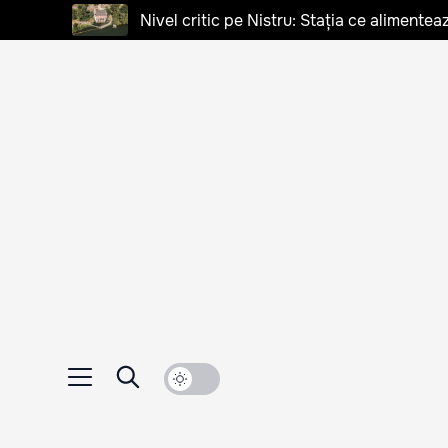
Nivel critic pe Nistru: Stația ce alimentea