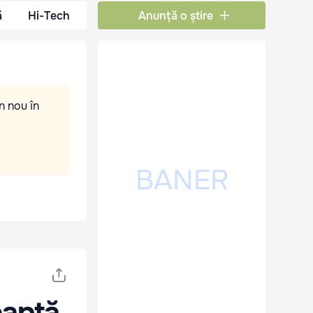
ă
Hi-Tech
Anunță o știre
n nou în
eaptă