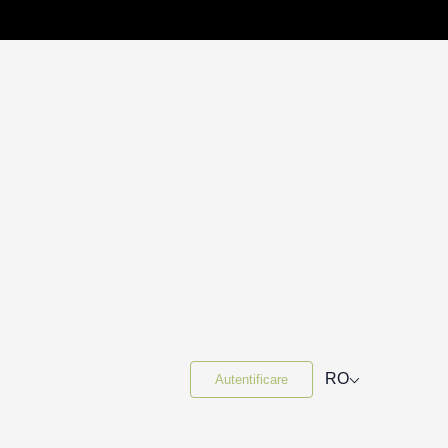
⌵
RO
Autentificare