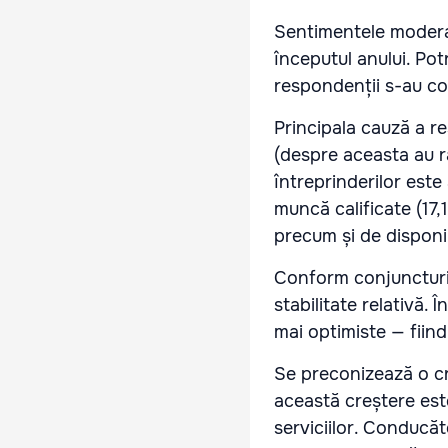
Sentimentele moderat
începutul anului. Pot
respondenții s-au con
Principala cauză a res
(despre aceasta au r
întreprinderilor este
muncă calificate (17,
precum și de disponib
Conform conjuncturi
stabilitate relativă. 
mai optimiste — fiin
Se preconizează o cr
această creștere est
serviciilor. Conducăt