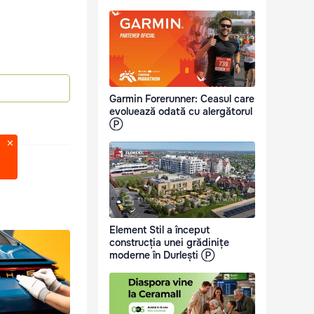
Garmin Forerunner: Ceasul care
evoluează odată cu alergătorul
Ⓟ
Element Stil a început
construcția unei grădinițe
moderne în Durlești Ⓟ