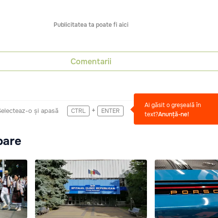
Publicitatea ta poate fi aici
Comentarii
Ai găsit o greșeală în
+
Selecteaz-o și apasă
CTRL
ENTER
text?
Anunță-ne!
oare