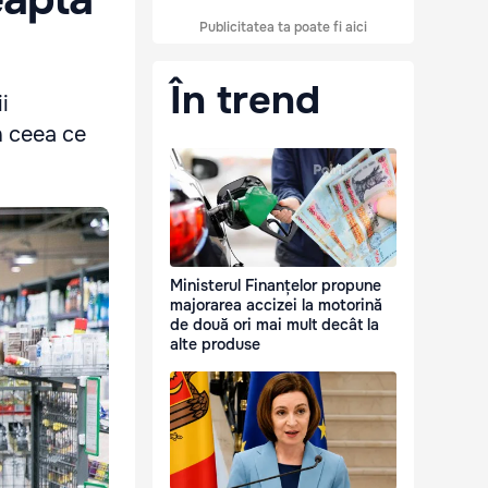
Publicitatea ta poate fi aici
În trend
i
n ceea ce
Ministerul Finanțelor propune
majorarea accizei la motorină
de două ori mai mult decât la
alte produse