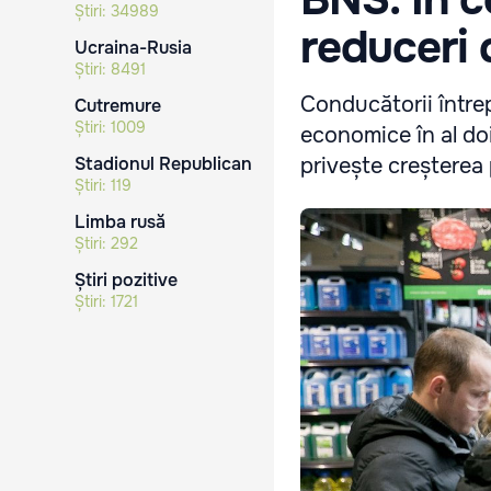
Știri:
34989
reduceri 
Ucraina-Rusia
Știri:
8491
Conducătorii întrep
Cutremure
Știri:
1009
economice în al doi
Stadionul Republican
privește creșterea p
Știri:
119
Limba rusă
Știri:
292
Știri pozitive
Știri:
1721