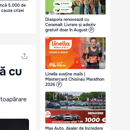
încă 5.000 de
 cauza crizei
Diaspora renovează cu
Ceramall: Livrare și adeziv
gratuit doar în August Ⓟ
tă cu
Linella susține maib |
Mastercard Chisinau Marathon
2026 Ⓟ
Autoapărare
Max Auto, dealer de încredere