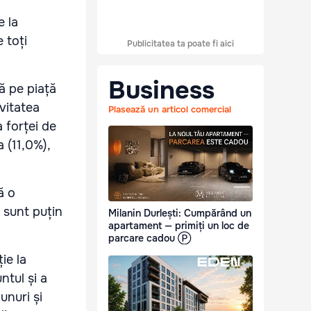
e la
 toți
Publicitatea ta poate fi aici
Business
tă pe piață
vitatea
Plasează un articol comercial
 forței de
 (11,0%),
ă o
e sunt puțin
Milanin Durlești: Cumpărând un
apartament — primiți un loc de
parcare cadou Ⓟ
ie la
ntul și a
unuri și