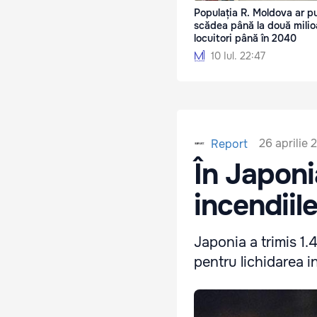
Populația R. Moldova ar p
scădea până la două mili
locuitori până în 2040
10 Iul. 22:47
26 aprilie 
Report
În Japoni
incendiil
Japonia a trimis 1.
pentru lichidarea i