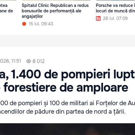
utea
Spitalul Clinic Republican a redus
Porsche va reduce 
oane de
bonusurile de performanță ale
locuri de muncă din
angajaților
28 Iul. 07:09
15 Iul. 09:43
2026, 11:51
8 012
a, 1.400 de pompieri lup
e forestiere de amploare
400 de pompieri și 100 de militari ai Forțelor de 
ncendiilor de pădure din partea de nord a țării.