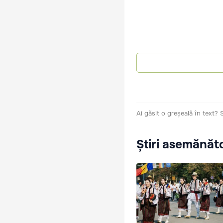
Ai găsit o greșeală în text?
Știri asemănăt