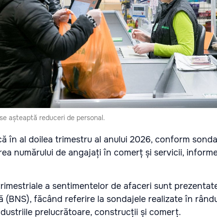
se așteaptă reduceri de personal.
 în al doilea trimestru al anului 2026, conform sondaj
rea numărului de angajați în comerț și servicii, infor
trimestriale a sentimentelor de afaceri sunt prezentat
ă (BNS), făcând referire la sondajele realizate în rându
dustriile prelucrătoare, construcții și comerț.