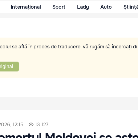
Internațional
Sport
Lady
Auto
Științ
olul se află în proces de traducere, vă rugăm să încercați di
riginal
2026, 12:15
13 127
omerțul Moldovei se așt