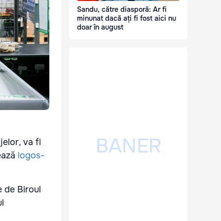
Sandu, către diasporă: Ar fi
minunat dacă ați fi fost aici nu
doar în august
elor, va fi
mează
logos-
e de Biroul
l