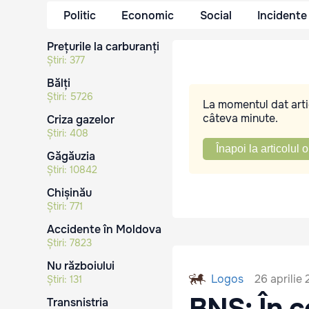
Politic
Economic
Social
Incidente
Prețurile la carburanți
Știri:
377
Bălți
Știri:
5726
La momentul dat artic
câteva minute.
Criza gazelor
Știri:
408
Înapoi la articolul o
Găgăuzia
Știri:
10842
Chișinău
Știri:
771
Accidente în Moldova
Știri:
7823
Nu războiului
26 aprilie 
Logos
Știri:
131
BNS: În c
Transnistria