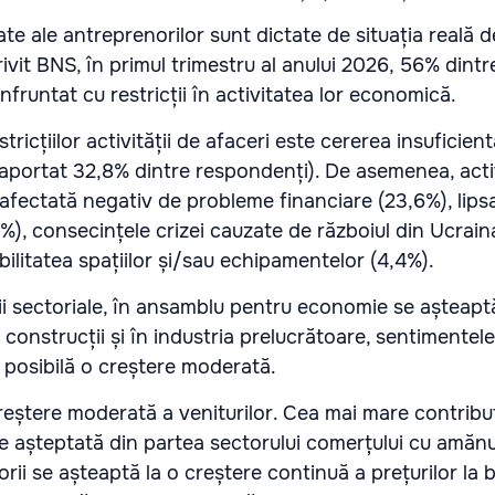
e ale antreprenorilor sunt dictate de situația reală d
rivit BNS, în primul trimestru al anului 2026, 56% dintre
fruntat cu restricții în activitatea lor economică.
tricțiilor activității de afaceri este cererea insuficien
aportat 32,8% dintre respondenți). De asemenea, acti
 afectată negativ de probleme financiare (23,6%), lipsa
1%), consecințele crizei cauzate de războiul din Ucraina
ilitatea spațiilor și/sau echipamentelor (4,4%).
i sectoriale, în ansamblu pentru economie se așteapt
În construcții și în industria prelucrătoare, sentimentel
d posibilă o creștere moderată.
eștere moderată a veniturilor. Cea mai mare contribuț
e așteptată din partea sectorului comerțului cu amănu
orii se așteaptă la o creștere continuă a prețurilor la b