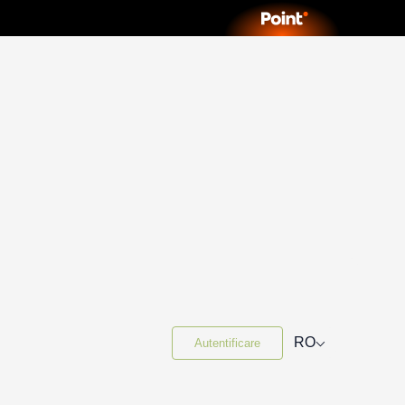
⌵
RO
Autentificare