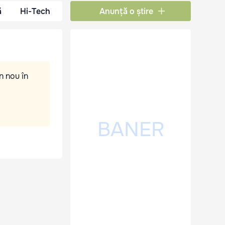
ă
Hi-Tech
Anunță o știre
n nou în