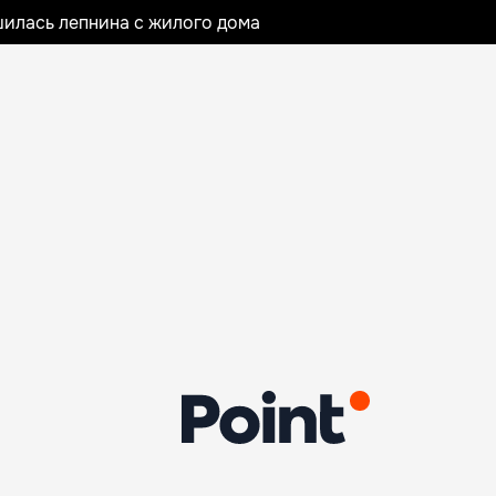
илась лепнина с жилого дома