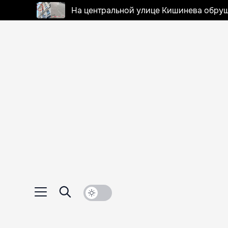
На центральной улице Кишинева обруш