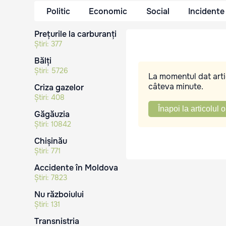
Politic
Economic
Social
Incidente
Prețurile la carburanți
Știri:
377
Bălți
Știri:
5726
La momentul dat artic
câteva minute.
Criza gazelor
Știri:
408
Înapoi la articolul o
Găgăuzia
Știri:
10842
Chișinău
Știri:
771
Accidente în Moldova
Știri:
7823
Nu războiului
Știri:
131
Transnistria