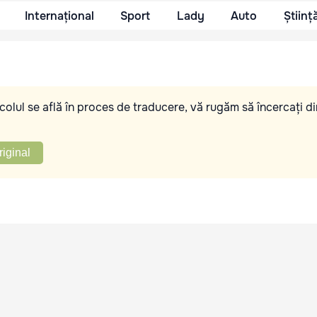
Internațional
Sport
Lady
Auto
Științ
olul se află în proces de traducere, vă rugăm să încercați di
riginal