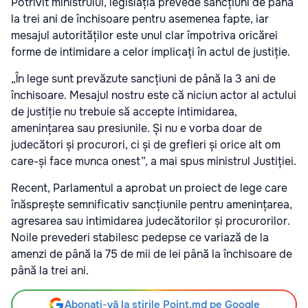
Potrivit ministrului, legislația prevede sancțiuni de până
la trei ani de închisoare pentru asemenea fapte, iar
mesajul autorităților este unul clar împotriva oricărei
forme de intimidare a celor implicați în actul de justiție.
„În lege sunt prevăzute sancțiuni de până la 3 ani de
închisoare. Mesajul nostru este că niciun actor al actului
de justiție nu trebuie să accepte intimidarea,
amenințarea sau presiunile. Și nu e vorba doar de
judecători și procurori, ci și de grefieri și orice alt om
care-și face munca onest”, a mai spus ministrul Justiției.
Recent, Parlamentul a aprobat un proiect de lege care
înăsprește semnificativ sancțiunile pentru amenințarea,
agresarea sau intimidarea judecătorilor și procurorilor.
Noile prevederi stabilesc pedepse ce variază de la
amenzi de până la 75 de mii de lei până la închisoare de
până la trei ani.
Abonați-vă la știrile Point.md pe Google