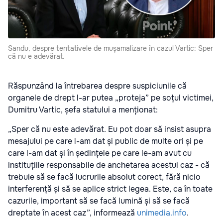
Sandu, despre tentativele de mușamalizare în cazul Vartic: Sper
că nu e adevărat.
Răspunzând la întrebarea despre suspiciunile că
organele de drept l-ar putea „proteja” pe soțul victimei,
Dumitru Vartic, șefa statului a menționat:
„Sper că nu este adevărat. Eu pot doar să insist asupra
mesajului pe care l-am dat și public de multe ori și pe
care l-am dat și în ședințele pe care le-am avut cu
instituțiile responsabile de anchetarea acestui caz - că
trebuie să se facă lucrurile absolut corect, fără nicio
interferență și să se aplice strict legea. Este, ca în toate
cazurile, important să se facă lumină și să se facă
dreptate în acest caz”, informează
unimedia.info
.