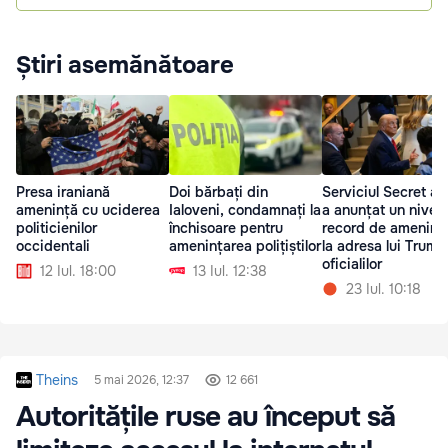
Știri asemănătoare
Presa iraniană
Doi bărbați din
Serviciul Secret al
amenință cu uciderea
Ialoveni, condamnați la
a anunțat un nivel
politicienilor
închisoare pentru
record de amenință
occidentali
amenințarea polițiștilor
la adresa lui Trump
oficialilor
12 Iul. 18:00
13 Iul. 12:38
23 Iul. 10:18
Theins
5 mai 2026, 12:37
12 661
Autoritățile ruse au început să