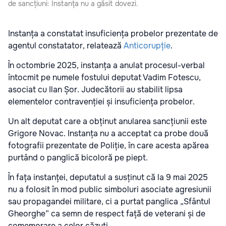
de sancțiuni: Instanța nu a găsit dovezi.
Instanța a constatat insuficiența probelor prezentate de
agentul constatator, relatează
Anticorupție
.
În octombrie 2025, instanța a anulat procesul-verbal
întocmit pe numele fostului deputat Vadim Fotescu,
asociat cu Ilan Șor. Judecătorii au stabilit lipsa
elementelor contravenției și insuficiența probelor.
Un alt deputat care a obținut anularea sancțiunii este
Grigore Novac. Instanța nu a acceptat ca probe două
fotografii prezentate de Poliție, în care acesta apărea
purtând o panglică bicoloră pe piept.
În fața instanței, deputatul a susținut că la 9 mai 2025
nu a folosit în mod public simboluri asociate agresiunii
sau propagandei militare, ci a purtat panglica „Sfântul
Gheorghe” ca semn de respect față de veterani și de
comemorare a celor căzuți.