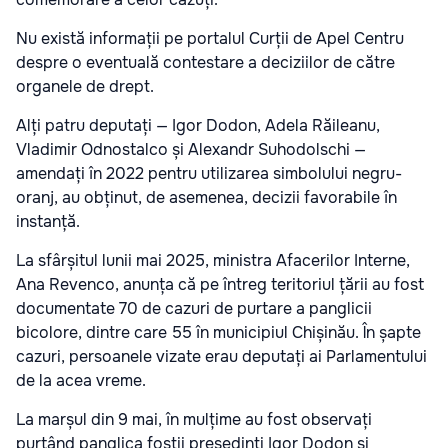
Nu există informații pe portalul Curții de Apel Centru
despre o eventuală contestare a deciziilor de către
organele de drept.
Alți patru deputați — Igor Dodon, Adela Răileanu,
Vladimir Odnostalco și Alexandr Suhodolschi —
amendați în 2022 pentru utilizarea simbolului negru-
oranj, au obținut, de asemenea, decizii favorabile în
instanță.
La sfârșitul lunii mai 2025, ministra Afacerilor Interne,
Ana Revenco, anunța că pe întreg teritoriul țării au fost
documentate 70 de cazuri de purtare a panglicii
bicolore, dintre care 55 în municipiul Chișinău. În șapte
cazuri, persoanele vizate erau deputați ai Parlamentului
de la acea vreme.
La marșul din 9 mai, în mulțime au fost observați
purtând panglica foștii președinți Igor Dodon și