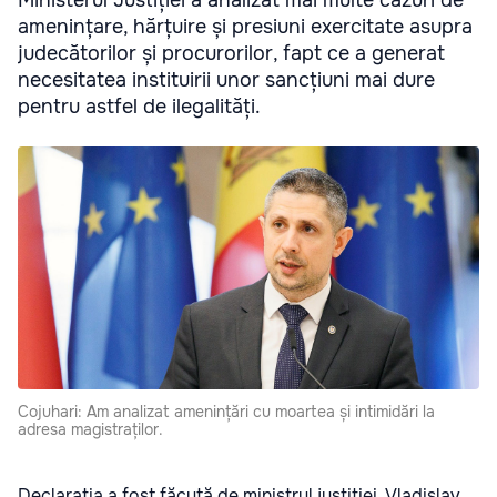
Ministerul Justiției a analizat mai multe cazuri de
amenințare, hărțuire și presiuni exercitate asupra
judecătorilor și procurorilor, fapt ce a generat
necesitatea instituirii unor sancțiuni mai dure
pentru astfel de ilegalități.
Cojuhari: Am analizat amenințări cu moartea și intimidări la
adresa magistraților.
Declarația a fost făcută de ministrul justiției, Vladislav