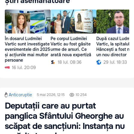
Știri asemănătoare
În dosarul Ludmilei
Pe corpul Ludmilei
După cazul Ludmile
Vartic sunt investigate
Vartic au fost găsite
Vartic, la spitalul d
evenimentele din 2025
urme de arsuri. Ce
Hâncești a fost nu
și acțiunile mai multor
arată noua expertiză
un nou director
persoane
18 Iul. 08:36
29 Iul. 18:33
16 Iul. 20:09
Anticoruptie
5 mai 2026, 12:15
10 254
Deputații care au purtat
panglica Sfântului Gheorghe au
scăpat de sancțiuni: Instanța nu