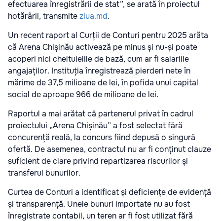
efectuarea înregistrării de stat”, se arată în proiectul
hotărârii, transmite
ziua.md
.
Un recent raport al Curții de Conturi pentru 2025 arăta
că Arena Chișinău activează pe minus și nu-și poate
acoperi nici cheltuielile de bază, cum ar fi salariile
angajaților. Instituția înregistrează pierderi nete în
mărime de 37,5 milioane de lei, în pofida unui capital
social de aproape 966 de milioane de lei.
Raportul a mai arătat că partenerul privat în cadrul
proiectului „Arena Chișinău” a fost selectat fără
concurență reală, la concurs fiind depusă o singură
ofertă. De asemenea, contractul nu ar fi conținut clauze
suficient de clare privind repartizarea riscurilor și
transferul bunurilor.
Curtea de Conturi a identificat și deficiențe de evidență
și transparență. Unele bunuri importate nu au fost
înregistrate contabil, un teren ar fi fost utilizat fără