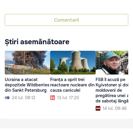
Comentarii
Știri asemănătoare
Ucraina a atacat
Franța a oprit trei
FSB îl acuză pe
depozitele Wildberries
reactoare nucleare din
Kyivstoner și doi
din Sankt Petersburg
cauza caniculei
moldoveni de
pregătirea unei acț
24 Iul. 08:12
13 Iul. 17:20
de sabotaj lângă
Moscova
14 Iul. 09:46