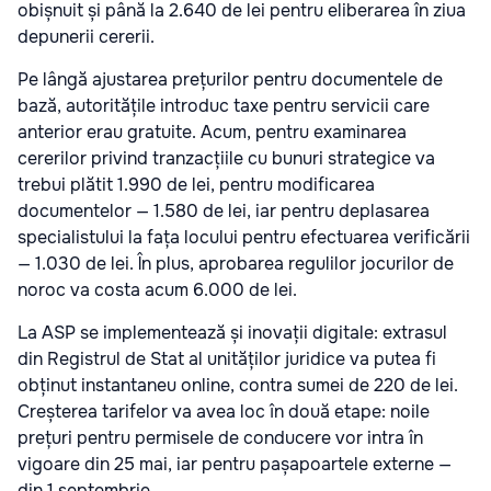
obișnuit și până la 2.640 de lei pentru eliberarea în ziua
depunerii cererii.
Pe lângă ajustarea prețurilor pentru documentele de
bază, autoritățile introduc taxe pentru servicii care
anterior erau gratuite. Acum, pentru examinarea
cererilor privind tranzacțiile cu bunuri strategice va
trebui plătit 1.990 de lei, pentru modificarea
documentelor — 1.580 de lei, iar pentru deplasarea
specialistului la fața locului pentru efectuarea verificării
— 1.030 de lei. În plus, aprobarea regulilor jocurilor de
noroc va costa acum 6.000 de lei.
La ASP se implementează și inovații digitale: extrasul
din Registrul de Stat al unităților juridice va putea fi
obținut instantaneu online, contra sumei de 220 de lei.
Creșterea tarifelor va avea loc în două etape: noile
prețuri pentru permisele de conducere vor intra în
vigoare din 25 mai, iar pentru pașapoartele externe —
din 1 septembrie.