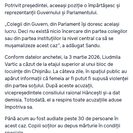
Potrivit președintei, aceeași poziție o împărtășesc și
reprezentanții Guvernului și Parlamentului.
„Colegii din Guvern, din Parlament își doresc același
lucru. Deci nu există nicio încercare din partea colegilor
sau din partea instituțiilor la nivel central ca să se
mușamalizeze acest caz”, a adăugat Sandu.
Conform datelor anchetei, la 3 martie 2026, Liudmila
Vartic a căzut de la etajul superior al unui bloc de
locuințe din Chișinău. La câteva zile, în spațiul public au
apărut informații că femeia ar fi putut fi supusă violenței
din partea soțului. După aceste acuzații,
vicepreședintele consiliului raional Hâncești și-a dat
demisia. Totodată, el a respins toate acuzațiile aduse
împotriva sa.
Până acum au fost audiate peste 30 de persoane în
acest caz. Copiii soților au depus mărturie în condiții
speciale.