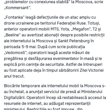
„problemelor cu conexiunea stabilă” la Moscova, scrie
„Kommersant”.
„Fontanka” leagă defecțiunile de un atac amplu cu
drone ucrainene pe teritoriul Federației Ruse. Totuși,
anterior operatorii mobili MTS, Yota, „Megafon”, T2 și
„Beeline” au avertizat abonații despre posibile restricții
ale internetului la Moscova și Sankt Petersburg în
perioada 5-9 mai. După cum scrie publicația
„Vedomosti”, operatorii leagă aceste măsuri de
pregătirea și desfășurarea evenimentelor în masă și le
explică prin cerințe de securitate. Astfel de întreruperi
au fost aplicate deja în timpul sărbătoririi Zilei Victoriei
anul trecut.
Blocările temporare ale internetului mobil la Moscova s-
au încheiat, a anunțat serviciul de presă al Ministerului
Digitalizării. Operatorii încep să restabilească accesul la
resursele de internet, au adăugat reprezentanții
ministerului. Restricțiile au fost impuse „din