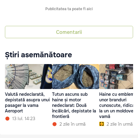
Publicitatea ta poate fi aici
Comentarii
Știri asemănătoare
Valută nedeclarată,
Tutun ascuns sub
Haine cu emblema
depistată asupra unui
haine și motor
unor branduri
pasager la vama
nedeclarat: Două
cunoscute, ridicat
Aeroport
încălcări, depistate la
la un un moldovean
frontieră
vamă
13 Iul. 14:23
2 zile în urmă
2 zile în urmă