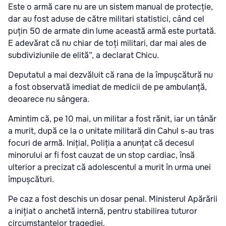
Este o armă care nu are un sistem manual de protecție,
dar au fost aduse de către militari statistici, când cel
puțin 50 de armate din lume această armă este purtată.
E adevărat că nu chiar de toți militari, dar mai ales de
subdiviziunile de elită”, a declarat Chicu.
Deputatul a mai dezvăluit că rana de la împușcătură nu
a fost observată imediat de medicii de pe ambulanță,
deoarece nu sângera.
Amintim că, pe 10 mai, un militar a fost rănit, iar un tânăr
a murit, după ce la o unitate militară din Cahul s-au tras
focuri de armă. Inițial, Poliția a anunțat că decesul
minorului ar fi fost cauzat de un stop cardiac, însă
ulterior a precizat că adolescentul a murit în urma unei
împușcături.
Pe caz a fost deschis un dosar penal. Ministerul Apărării
a inițiat o anchetă internă, pentru stabilirea tuturor
circumstanțelor tragediei.