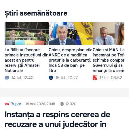
Știri asemănătoare
La Bălți au început
Chicu, despre planurile
Chicu și MAN l-au
primele instrucțiuni din
ANRE de a modifica
îndemnat pe Tofan
acest an pentru
prețurile la carburanți:
schimbe compone
rezerviștii Armatei
Încă 58 de bani pe
Guvernului și să
Naționale
litru
renunțe la o serie 
reforme
14 Iul. 12:40
15 Iul. 20:27
17 Iul. 08:52
Rupor
19 mai 2026, 20:18
12 020
Instanța a respins cererea de
recuzare a unui judecător în