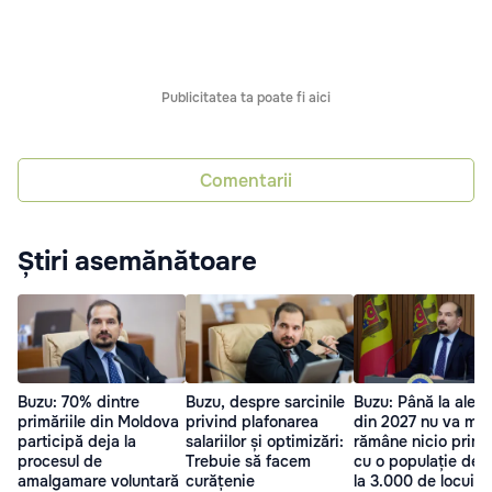
Publicitatea ta poate fi aici
Comentarii
Știri asemănătoare
Buzu: 70% dintre
Buzu, despre sarcinile
Buzu: Până la alege
primăriile din Moldova
privind plafonarea
din 2027 nu va mai
participă deja la
salariilor și optimizări:
rămâne nicio primă
procesul de
Trebuie să facem
cu o populație de 
amalgamare voluntară
curățenie
la 3.000 de locuito