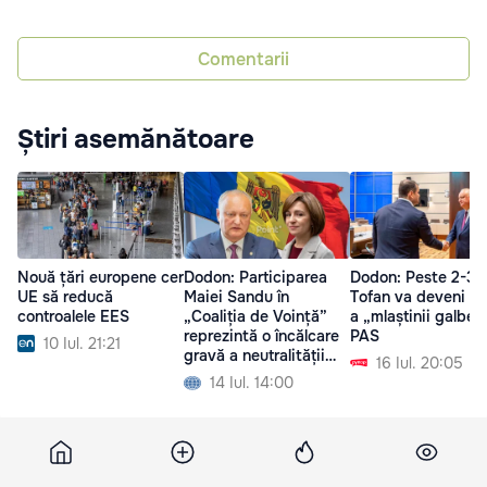
Comentarii
Știri asemănătoare
Nouă țări europene cer
Dodon: Participarea
Dodon: Peste 2-3 l
UE să reducă
Maiei Sandu în
Tofan va deveni pa
controalele EES
„Coaliția de Voință”
a „mlaștinii galben
reprezintă o încălcare
PAS
10 Iul. 21:21
gravă a neutralității
16 Iul. 20:05
Moldovei
14 Iul. 14:00
Europalibera
19 mai 2026, 20:09
60 731