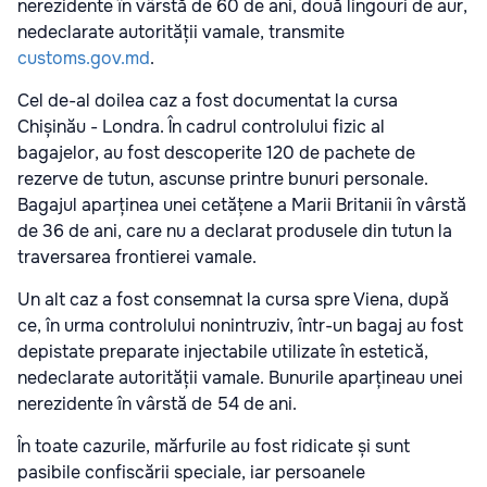
nerezidente în vârstă de 60 de ani, două lingouri de aur,
nedeclarate autorității vamale, transmite
customs.gov.md
.
Cel de-al doilea caz a fost documentat la cursa
Chișinău - Londra. În cadrul controlului fizic al
bagajelor, au fost descoperite 120 de pachete de
rezerve de tutun, ascunse printre bunuri personale.
Bagajul aparținea unei cetățene a Marii Britanii în vârstă
de 36 de ani, care nu a declarat produsele din tutun la
traversarea frontierei vamale.
Un alt caz a fost consemnat la cursa spre Viena, după
ce, în urma controlului nonintruziv, într-un bagaj au fost
depistate preparate injectabile utilizate în estetică,
nedeclarate autorității vamale. Bunurile aparțineau unei
nerezidente în vârstă de 54 de ani.
În toate cazurile, mărfurile au fost ridicate și sunt
pasibile confiscării speciale, iar persoanele