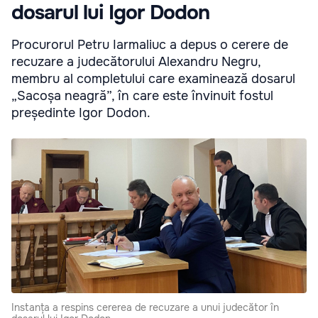
dosarul lui Igor Dodon
Procurorul Petru Iarmaliuc a depus o cerere de
recuzare a judecătorului Alexandru Negru,
membru al completului care examinează dosarul
„Sacoșa neagră”, în care este învinuit fostul
președinte Igor Dodon.
Instanța a respins cererea de recuzare a unui judecător în