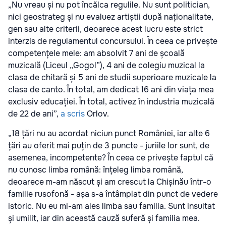
„Nu vreau și nu pot încălca regulile. Nu sunt politician,
nici geostrateg și nu evaluez artiștii după naționalitate,
gen sau alte criterii, deoarece acest lucru este strict
interzis de regulamentul concursului. În ceea ce privește
competențele mele: am absolvit 7 ani de școală
muzicală (Liceul „Gogol”), 4 ani de colegiu muzical la
clasa de chitară și 5 ani de studii superioare muzicale la
clasa de canto. În total, am dedicat 16 ani din viața mea
exclusiv educației. În total, activez în industria muzicală
de 22 de ani”,
a scris
Orlov.
„18 țări nu au acordat niciun punct României, iar alte 6
țări au oferit mai puțin de 3 puncte - juriile lor sunt, de
asemenea, incompetente? În ceea ce privește faptul că
nu cunosc limba română: înțeleg limba română,
deoarece m-am născut și am crescut la Chișinău într-o
familie rusofonă - așa s-a întâmplat din punct de vedere
istoric. Nu eu mi-am ales limba sau familia. Sunt insultat
și umilit, iar din această cauză suferă și familia mea.