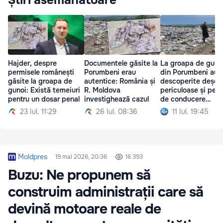
Hajder, despre
Documentele găsite la
La groapa de guno
permisele românești
Porumbeni erau
din Porumbeni au f
găsite la groapa de
autentice: România și
descoperite deșeur
gunoi: Există temeiuri
R. Moldova
periculoase și per
pentru un dosar penal
investighează cazul
de conducere
românești
23 Iul. 11:29
26 Iul. 08:36
11 Iul. 19:45
Moldpres
19 mai 2026, 20:36
16 393
Buzu: Ne propunem să
construim administrații care să
devină motoare reale de