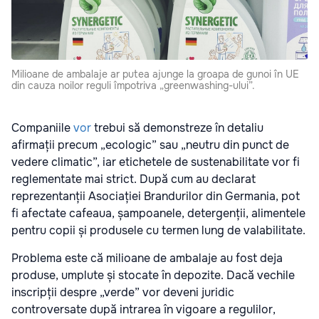
Milioane de ambalaje ar putea ajunge la groapa de gunoi în UE
din cauza noilor reguli împotriva „greenwashing-ului”.
Companiile
vor
trebui să demonstreze în detaliu
afirmații precum „ecologic” sau „neutru din punct de
vedere climatic”, iar etichetele de sustenabilitate vor fi
reglementate mai strict. După cum au declarat
reprezentanții Asociației Brandurilor din Germania, pot
fi afectate cafeaua, șampoanele, detergenții, alimentele
pentru copii și produsele cu termen lung de valabilitate.
Problema este că milioane de ambalaje au fost deja
produse, umplute și stocate în depozite. Dacă vechile
inscripții despre „verde” vor deveni juridic
controversate după intrarea în vigoare a regulilor,