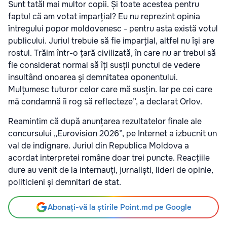
Sunt tatăl mai multor copii. Și toate acestea pentru
faptul că am votat imparțial? Eu nu reprezint opinia
întregului popor moldovenesc - pentru asta există votul
publicului. Juriul trebuie să fie imparțial, altfel nu își are
rostul. Trăim într-o țară civilizată, în care nu ar trebui să
fie considerat normal să îți susții punctul de vedere
insultând onoarea și demnitatea oponentului.
Mulțumesc tuturor celor care mă susțin. Iar pe cei care
mă condamnă îi rog să reflecteze”,
a declarat Orlov.
Reamintim că după anunțarea rezultatelor finale ale
concursului „Eurovision 2026”, pe Internet a izbucnit un
val de indignare. Juriul din Republica Moldova a
acordat interpretei române doar trei puncte. Reacțiile
dure au venit de la internauți, jurnaliști, lideri de opinie,
politicieni și demnitari de stat.
Abonați-vă la știrile Point.md pe Google