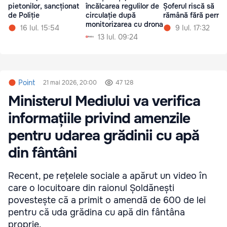
pietonilor, sancționat
încălcarea regulilor de
Șoferul riscă să
de Poliție
circulație după
rămână fără permi
monitorizarea cu drona
16 Iul. 15:54
9 Iul. 17:32
13 Iul. 09:24
Point
21 mai 2026, 20:00
47 128
Ministerul Mediului va verifica
informațiile privind amenzile
pentru udarea grădinii cu apă
din fântâni
Recent, pe rețelele sociale a apărut un video în
care o locuitoare din raionul Șoldănești
povestește că a primit o amendă de 600 de lei
pentru că uda grădina cu apă din fântâna
proprie.