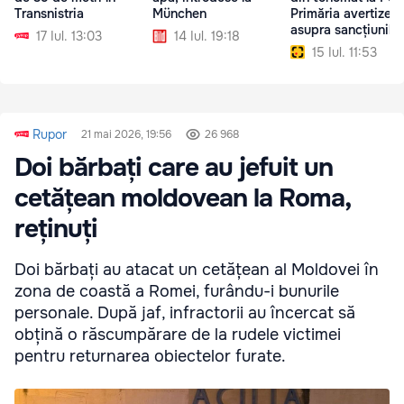
Transnistria
München
Primăria avertizea
asupra sancțiunilor
17 Iul. 13:03
14 Iul. 19:18
15 Iul. 11:53
Rupor
21 mai 2026, 19:56
26 968
Doi bărbați care au jefuit un
cetățean moldovean la Roma,
reținuți
Doi bărbați au atacat un cetățean al Moldovei în
zona de coastă a Romei, furându-i bunurile
personale. După jaf, infractorii au încercat să
obțină o răscumpărare de la rudele victimei
pentru returnarea obiectelor furate.