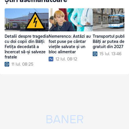
Detalii despre tragedia
Nemerenco: Astăzi au
Transportul public 
cu doi copii din Bălți:
fost puse pe cântar
Bălți ar putea deve
Fetița decedată a
viețile salvate și un
gratuit din 2027
încercat să-și salveze
bloc alimentar
15 Iul. 13:46
fratele
12 Iul. 08:12
11 Iul. 08:25