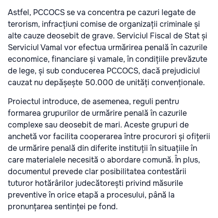
Astfel, PCCOCS se va concentra pe cazuri legate de
terorism, infracțiuni comise de organizații criminale și
alte cauze deosebit de grave. Serviciul Fiscal de Stat și
Serviciul Vamal vor efectua urmărirea penală în cazurile
economice, financiare și vamale, în condițiile prevăzute
de lege, și sub conducerea PCCOCS, dacă prejudiciul
cauzat nu depășește 50.000 de unități convenționale.
Proiectul introduce, de asemenea, reguli pentru
formarea grupurilor de urmărire penală în cazurile
complexe sau deosebit de mari. Aceste grupuri de
anchetă vor facilita cooperarea între procurori și ofițerii
de urmărire penală din diferite instituții în situațiile în
care materialele necesită o abordare comună. În plus,
documentul prevede clar posibilitatea contestării
tuturor hotărârilor judecătorești privind măsurile
preventive în orice etapă a procesului, până la
pronunțarea sentinței pe fond.