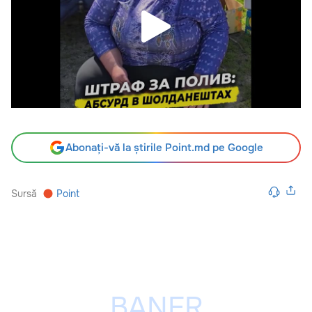
Abonați-vă la știrile Point.md pe Google
Sursă
Point