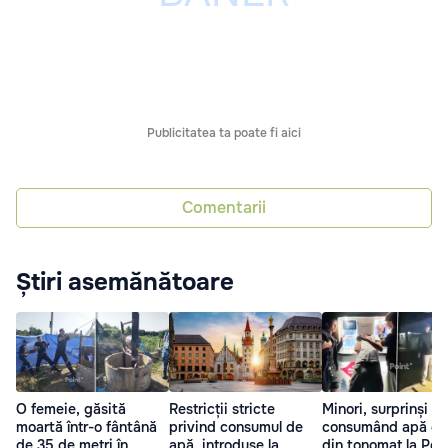
Publicitatea ta poate fi aici
Comentarii
Știri asemănătoare
O femeie, găsită
Restricții stricte
Minori, surprinși
moartă într-o fântână
privind consumul de
consumând apă dir
de 35 de metri în
apă, introduse la
din tonomat la Pep