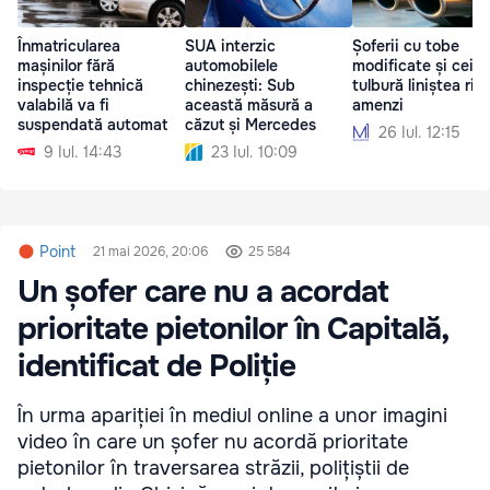
Înmatricularea
SUA interzic
Șoferii cu tobe
mașinilor fără
automobilele
modificate și cei c
inspecție tehnică
chinezești: Sub
tulbură liniștea ris
valabilă va fi
această măsură a
amenzi
suspendată automat
căzut și Mercedes
26 Iul. 12:15
9 Iul. 14:43
23 Iul. 10:09
Point
21 mai 2026, 20:06
25 584
Un șofer care nu a acordat
prioritate pietonilor în Capitală,
identificat de Poliție
În urma apariției în mediul online a unor imagini
video în care un șofer nu acordă prioritate
pietonilor în traversarea străzii, polițiștii de