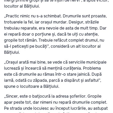
mergi printre gropi și să te înjuri de nervi”, a spus Victor,
locuitor al Bălțiului.
„Practic nimic nu s-a schimbat. Drumurile sunt proaste,
trotuarele la fel, iar orașul murdar. Desigur, străzile
trebuiau reparate, era nevoie de asta de mult timp. Dar
ei repară doar o porțiune și, dacă te uiți cu atenție,
gropile tot rămân. Trebuie refăcut complet drumul, nu
să-l peticești pe bucăți”, consideră un alt locuitor al
Bălțiului.
„Orașul arată mai bine, se vede că serviciile municipale
lucrează și încearcă să mențină curățenia. Problema
este că drumurile au rămas într-o stare jalnică. După
iarnă, odată cu zăpada, parcă a dispărut și asfaltul”,
spune o locuitoare a Bălțiului.
„Sincer, este o batjocură la adresa șoferilor. Gropile
apar peste tot, dar nimeni nu repară drumurile complet.
Pe strada unde locuiesc au început lucrările, au astupat