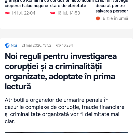
granița cu România cu
condus un automobil în
crabi în Norvegia,
ciuperci halucinogene
stare de ebrietate
decorat pentru
salvarea persoanelo
14 Iul. 22:04
16 Iul. 14:53
un pas de înec
6 zile în urmă
Noi
21 mai 2026, 19:52
16 234
Noi reguli pentru investigarea
corupției și a criminalității
organizate, adoptate în prima
lectură
Atribuțiile organelor de urmărire penală în
cazurile complexe de corupție, fraude financiare
și criminalitate organizată vor fi delimitate mai
clar.