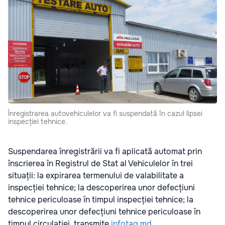
Înregistrarea autovehiculelor va fi suspendată în cazul lipsei
inspecției tehnice.
Suspendarea înregistrării va fi aplicată automat prin
înscrierea în Registrul de Stat al Vehiculelor în trei
situații: la expirarea termenului de valabilitate a
inspecției tehnice; la descoperirea unor defecțiuni
tehnice periculoase în timpul inspecției tehnice; la
descoperirea unor defecțiuni tehnice periculoase în
timpul circulației, transmite
infotag.md
.