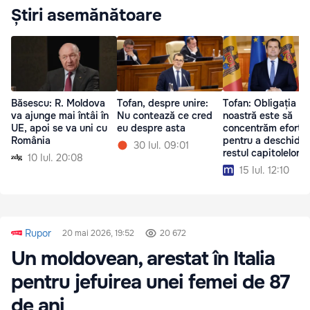
Știri asemănătoare
Băsescu: R. Moldova
Tofan, despre unire:
Tofan: Obligația
va ajunge mai întâi în
Nu contează ce cred
noastră este să
UE, apoi se va uni cu
eu despre asta
concentrăm efortur
România
pentru a deschide
30 Iul. 09:01
restul capitolelor d
10 Iul. 20:08
negociere
15 Iul. 12:10
Rupor
20 mai 2026, 19:52
20 672
Un moldovean, arestat în Italia
pentru jefuirea unei femei de 87
de ani