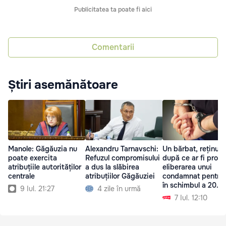
Publicitatea ta poate fi aici
Comentarii
Știri asemănătoare
Manole: Găgăuzia nu
Alexandru Tarnavschi:
Un bărbat, reținut
poate exercita
Refuzul compromisului
după ce ar fi prom
atribuțiile autorităților
a dus la slăbirea
eliberarea unui
centrale
atribuțiilor Găgăuziei
condamnat pentru 
în schimbul a 20.0
9 Iul. 21:27
4 zile în urmă
de euro
7 Iul. 12:10