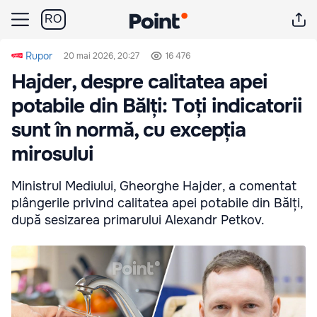
RO
Rupor
20 mai 2026, 20:27
16 476
Hajder, despre calitatea apei
potabile din Bălți: Toți indicatorii
sunt în normă, cu excepția
mirosului
Ministrul Mediului, Gheorghe Hajder, a comentat
plângerile privind calitatea apei potabile din Bălți,
după sesizarea primarului Alexandr Petkov.