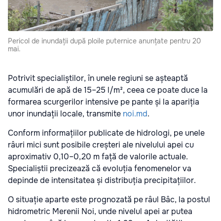
Pericol de inundații după ploile puternice anunțate pentru 20
mai.
Potrivit specialiștilor, în unele regiuni se așteaptă
acumulări de apă de 15–25 l/m², ceea ce poate duce la
formarea scurgerilor intensive pe pante și la apariția
unor inundații locale, transmite
noi.md
.
Conform informațiilor publicate de hidrologi, pe unele
râuri mici sunt posibile creșteri ale nivelului apei cu
aproximativ 0,10–0,20 m față de valorile actuale.
Specialiștii precizează că evoluția fenomenelor va
depinde de intensitatea și distribuția precipitațiilor.
O situație aparte este prognozată pe râul Bâc, la postul
hidrometric Merenii Noi, unde nivelul apei ar putea