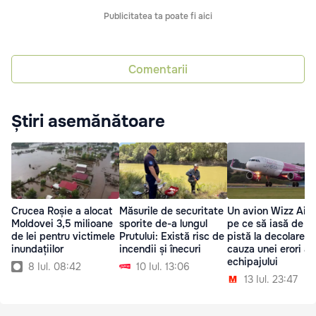
Publicitatea ta poate fi aici
Comentarii
Știri asemănătoare
Crucea Roșie a alocat
Măsurile de securitate
Un avion Wizz Air,
Moldovei 3,5 milioane
sporite de-a lungul
pe ce să iasă de p
de lei pentru victimele
Prutului: Există risc de
pistă la decolare d
inundațiilor
incendii și înecuri
cauza unei erori a
echipajului
8 Iul. 08:42
10 Iul. 13:06
13 Iul. 23:47