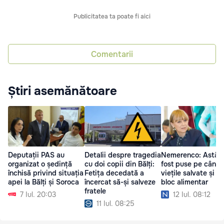
Publicitatea ta poate fi aici
Comentarii
Știri asemănătoare
Deputații PAS au
Detalii despre tragedia
Nemerenco: Astăzi
organizat o ședință
cu doi copii din Bălți:
fost puse pe cânta
închisă privind situația
Fetița decedată a
viețile salvate și u
apei la Bălți și Soroca
încercat să-și salveze
bloc alimentar
fratele
7 Iul. 20:03
12 Iul. 08:12
11 Iul. 08:25