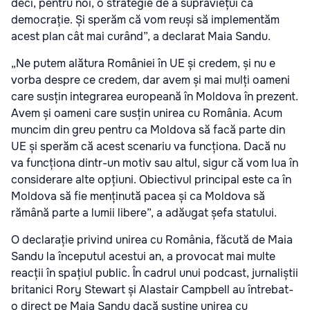
deci, pentru noi, o strategie de a supraviețui ca
democrație. Și sperăm că vom reuși să implementăm
acest plan cât mai curând”, a declarat Maia Sandu.
„Ne putem alătura României în UE și credem, și nu e
vorba despre ce credem, dar avem și mai mulți oameni
care susțin integrarea europeană în Moldova în prezent.
Avem și oameni care susțin unirea cu România. Acum
muncim din greu pentru ca Moldova să facă parte din
UE și sperăm că acest scenariu va funcționa. Dacă nu
va funcționa dintr-un motiv sau altul, sigur că vom lua în
considerare alte opțiuni. Obiectivul principal este ca în
Moldova să fie menținută pacea și ca Moldova să
rămână parte a lumii libere”, a adăugat șefa statului.
O declarație privind unirea cu România, făcută de Maia
Sandu la începutul acestui an, a provocat mai multe
reacții în spațiul public. În cadrul unui podcast, jurnaliștii
britanici Rory Stewart și Alastair Campbell au întrebat-
o direct pe Maia Sandu dacă susține unirea cu