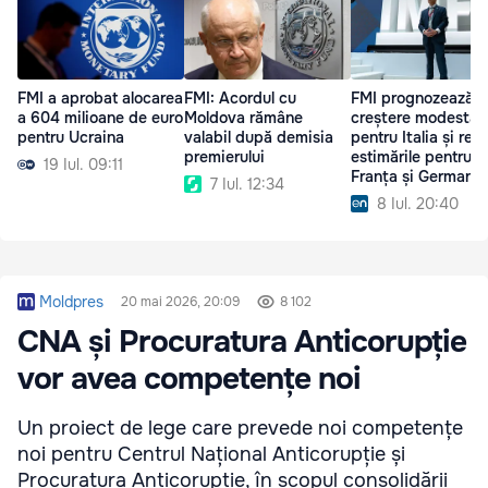
FMI a aprobat alocarea
FMI: Acordul cu
FMI prognozează o
a 604 milioane de euro
Moldova rămâne
creștere modestă
pentru Ucraina
valabil după demisia
pentru Italia și re
premierului
estimările pentru
19 Iul. 09:11
Franța și Germania
7 Iul. 12:34
8 Iul. 20:40
Moldpres
20 mai 2026, 20:09
8 102
CNA și Procuratura Anticorupție
vor avea competențe noi
Un proiect de lege care prevede noi competențe
noi pentru Centrul Național Anticorupție și
Procuratura Anticorupție, în scopul consolidării