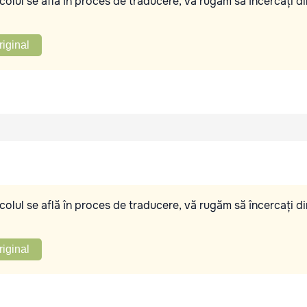
olul se află în proces de traducere, vă rugăm să încercați di
riginal
olul se află în proces de traducere, vă rugăm să încercați di
riginal