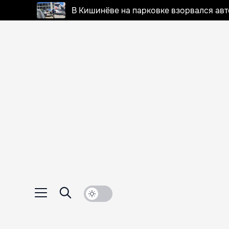
В Кишинёве на парковке взорвался ав