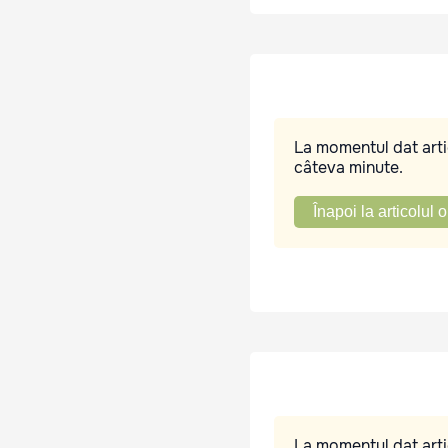
La momentul dat artic
câteva minute.
Înapoi la articolul o
La momentul dat artic