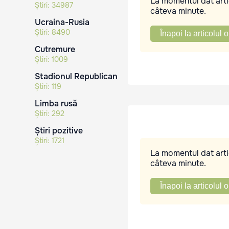
La momentul dat artic
Știri:
34987
câteva minute.
Ucraina-Rusia
Știri:
8490
Înapoi la articolul o
Cutremure
Știri:
1009
Stadionul Republican
Știri:
119
Limba rusă
Știri:
292
Știri pozitive
Știri:
1721
La momentul dat artic
câteva minute.
Înapoi la articolul o