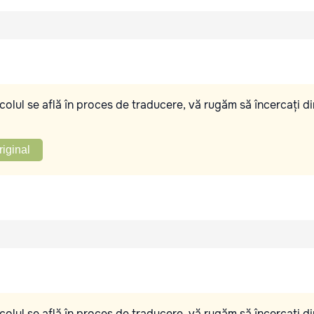
olul se află în proces de traducere, vă rugăm să încercați di
riginal
olul se află în proces de traducere, vă rugăm să încercați di