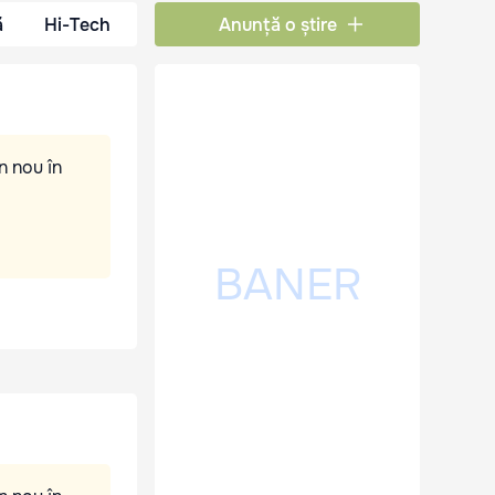
ă
Hi-Tech
Anunță o știre
n nou în