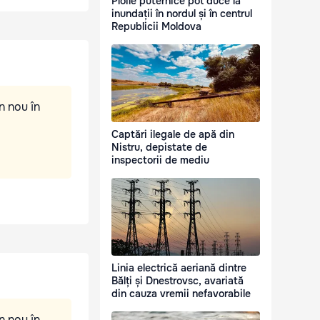
Ploile puternice pot duce la
inundații în nordul și în centrul
Republicii Moldova
n nou în
Captări ilegale de apă din
Nistru, depistate de
inspectorii de mediu
Linia electrică aeriană dintre
Bălți și Dnestrovsc, avariată
din cauza vremii nefavorabile
n nou în