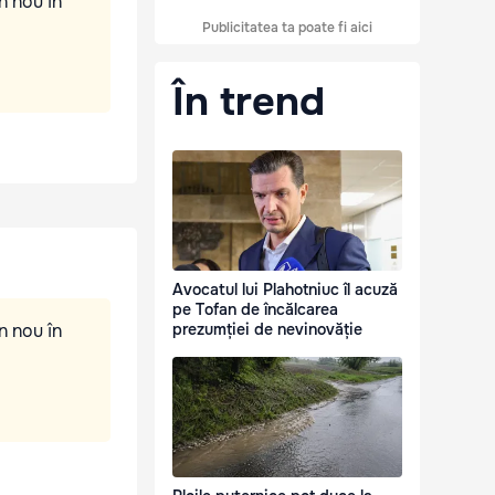
n nou în
Publicitatea ta poate fi aici
În trend
Avocatul lui Plahotniuc îl acuză
pe Tofan de încălcarea
n nou în
prezumției de nevinovăție