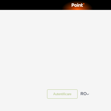
⌵
RO
Autentificare