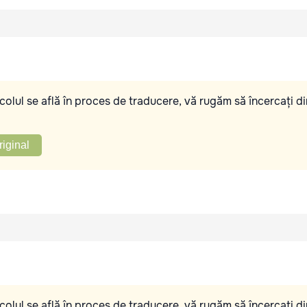
olul se află în proces de traducere, vă rugăm să încercați di
riginal
olul se află în proces de traducere, vă rugăm să încercați di