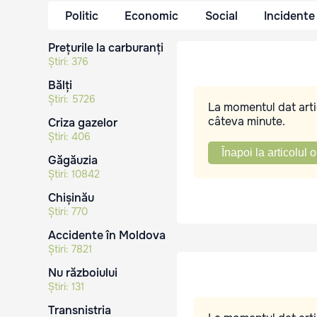
Politic
Economic
Social
Incidente
Prețurile la carburanți
Știri:
376
Bălți
Știri:
5726
La momentul dat artic
câteva minute.
Criza gazelor
Știri:
406
Înapoi la articolul o
Găgăuzia
Știri:
10842
Chișinău
Știri:
770
Accidente în Moldova
Știri:
7821
Nu războiului
Știri:
131
Transnistria