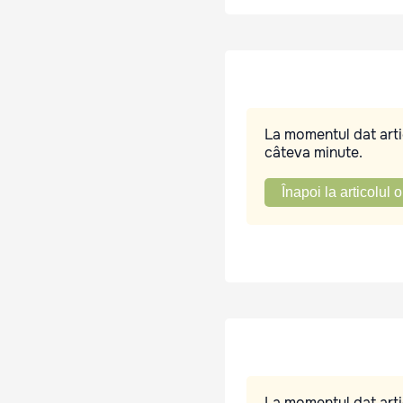
La momentul dat artic
câteva minute.
Înapoi la articolul o
La momentul dat artic