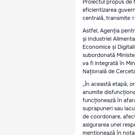
Proiectul propus de M
eficientizarea guvern
centrală, transmite
i
Astfel, Agenția pentr
și Industriei Alimenta
Economice și Digitali
subordonată Minister
va fi integrată în Min
Națională de Cercetar
„În această etapă, o
anumite disfuncțional
funcționează în afar
suprapuneri sau lacun
de coordonare, afectâ
asigurarea unei respon
menționează în nota 