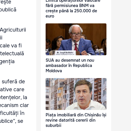
Limita operațiunilor valutare
rește
fără permisiunea BNM va
 publică
crește până la 250.000 de
euro
griculturii
ii
ale va fi
telectuală
SUA au desemnat un nou
Agenția
ambasador în Republica
Moldova
ă suferă de
rative care
ențelor, la
mecanism clar
icultăți în
Piața imobiliară din Chișinău își
revine datorită cererii din
ublice”, se
suburbii