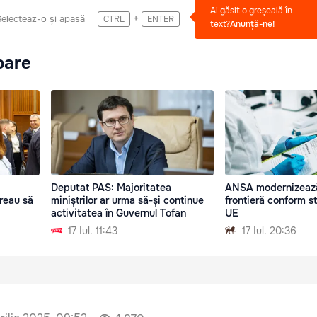
Ai găsit o greșeală în
+
Selecteaz-o și apasă
CTRL
ENTER
text?
Anunță-ne!
oare
Deputat PAS: Majoritatea
ANSA modernizează 
vreau să
miniștrilor ar urma să-și continue
frontieră conform s
activitatea în Guvernul Tofan
UE
17 Iul. 11:43
17 Iul. 20:36