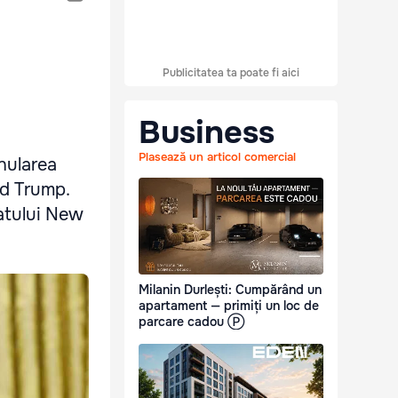
Publicitatea ta poate fi aici
Business
Plasează un articol comercial
anularea
ld Trump.
tatului New
Milanin Durlești: Cumpărând un
apartament — primiți un loc de
parcare cadou Ⓟ