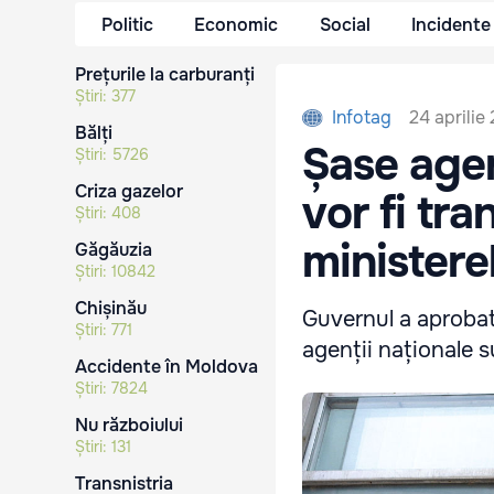
Politic
Economic
Social
Incidente
Prețurile la carburanți
Știri:
377
24 aprilie
Infotag
Bălți
Șase agen
Știri:
5726
Criza gazelor
vor fi tr
Știri:
408
ministerel
Găgăuzia
Știri:
10842
Chișinău
Guvernul a aprobat
Știri:
771
agenții naționale s
Accidente în Moldova
Știri:
7824
Nu războiului
Știri:
131
Transnistria