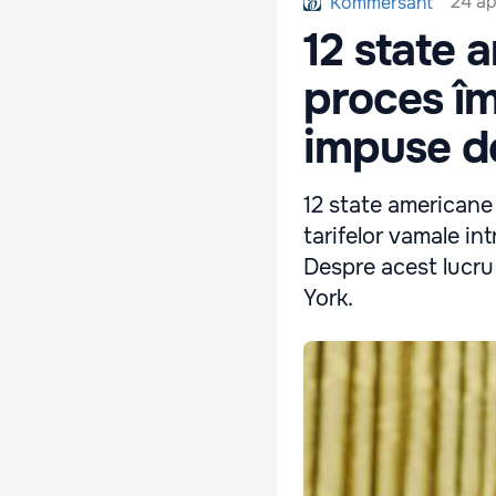
24 ap
Kommersant
12 state 
proces îm
impuse d
12 state americane 
tarifelor vamale i
Despre acest lucru
York.