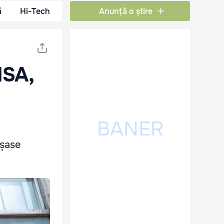
ă
Hi-Tech
Anunță o știre
NSA,
 șase