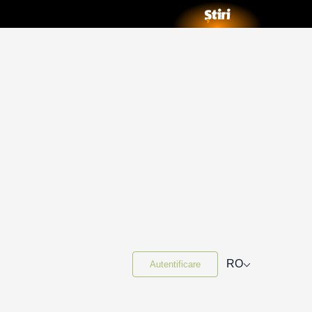
⌵
RO
Autentificare