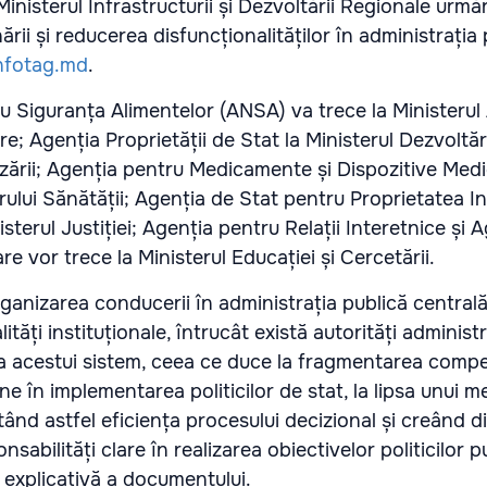
inisterul Infrastructurii și Dezvoltării Regionale urmă
ării și reducerea disfuncționalităților în administrația
nfotag.md
.
u Siguranța Alimentelor (ANSA) va trece la Ministerul A
re; Agenția Proprietății de Stat la Ministerul Dezvoltăr
zării; Agenția pentru Medicamente și Dispozitive Medic
ului Sănătății; Agenția de Stat pentru Proprietatea In
isterul Justiției; Agenția pentru Relații Interetnice și 
e vor trece la Ministerul Educației și Cercetării.
rganizarea conducerii în administrația publică central
ități instituționale, întrucât există autorități administ
a acestui sistem, ceea ce duce la fragmentarea compet
e în implementarea politicilor de stat, la lipsa unui 
nd astfel eficiența procesului decizional și creând dif
sabilități clare în realizarea obiectivelor politicilor p
explicativă a documentului.