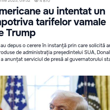
rilie 2025, 09:52
4 870
americane au intentat un
potriva tarifelor vamale
e Trump
au depus o cerere în instanță prin care solicită 
ntroduse de administrația președintelui SUA, Dona
 a anunțat serviciul de presă al guvernatorului s