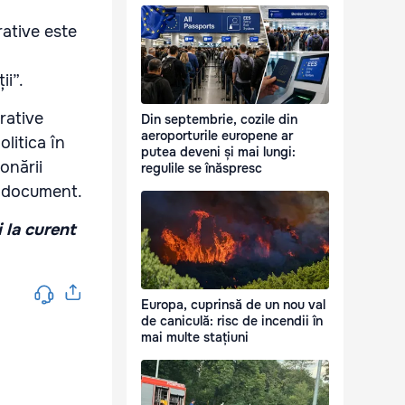
rative este
ii”.
rative
Din septembrie, cozile din
aeroporturile europene ar
litica în
putea deveni și mai lungi:
onării
regulile se înăspresc
în document.
i la curent
Europa, cuprinsă de un nou val
de caniculă: risc de incendii în
mai multe stațiuni