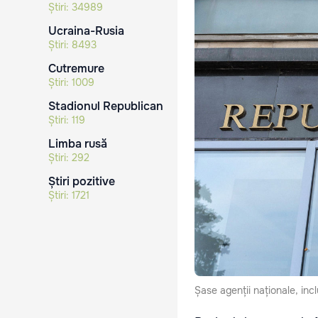
Știri:
34989
Ucraina-Rusia
Știri:
8493
Cutremure
Știri:
1009
Stadionul Republican
Știri:
119
Limba rusă
Știri:
292
Știri pozitive
Știri:
1721
Șase agenții naționale, incl