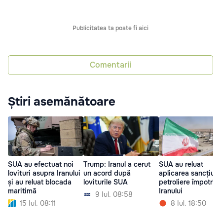
Publicitatea ta poate fi aici
Comentarii
Știri asemănătoare
SUA au efectuat noi
Trump: Iranul a cerut
SUA au reluat
lovituri asupra Iranului
un acord după
aplicarea sancțiuni
și au reluat blocada
loviturile SUA
petroliere împotriv
maritimă
Iranului
9 Iul. 08:58
15 Iul. 08:11
8 Iul. 18:50