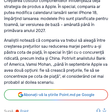
Creșterea costului componentelor influențează deja
strategia de produs a Apple. În special, compania ar
putea modifica calendarul lansării seriei iPhone 18,
împărțind lansarea: modelele Pro sunt planificate pentru
toamnă, iar versiunea de bază – amânată până în
primăvara anului 2027.
Analiștii notează că compania va trebui să aleagă între
creșterea prețurilor sau reducerea marjei pentru a-și
păstra cota de piață, în special în țări cu o concurență
ridicată, precum India și China. Potrivit analistului Bank
of America, Vamsi Mohan, „până în septembrie Apple va
avea două opțiuni: fie să crească prețurile, fie să se
concentreze pe cota de piață”, el considerând cel mai
probabil al doilea scenariu.
Abonați-vă la știrile Point.md pe Google
Sursă
Point