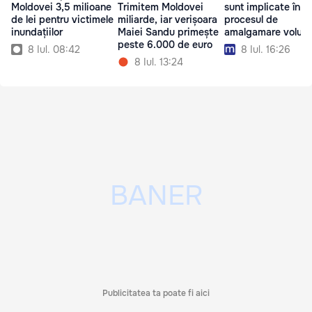
Moldovei 3,5 milioane
Trimitem Moldovei
sunt implicate în
de lei pentru victimele
miliarde, iar verișoara
procesul de
inundațiilor
Maiei Sandu primește
amalgamare volunt
peste 6.000 de euro
8 Iul. 08:42
8 Iul. 16:26
8 Iul. 13:24
Publicitatea ta poate fi aici