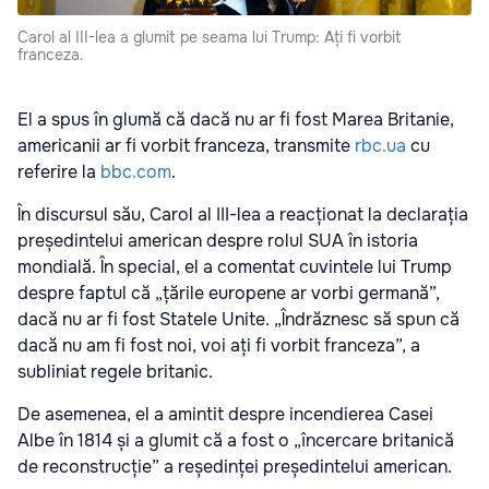
Carol al III-lea a glumit pe seama lui Trump: Ați fi vorbit
franceza.
El a spus în glumă că dacă nu ar fi fost Marea Britanie,
americanii ar fi vorbit franceza, transmite
rbc.ua
cu
referire la
bbc.com
.
În discursul său, Carol al III-lea a reacționat la declarația
președintelui american despre rolul SUA în istoria
mondială. În special, el a comentat cuvintele lui Trump
despre faptul că „țările europene ar vorbi germană”,
dacă nu ar fi fost Statele Unite. „Îndrăznesc să spun că
dacă nu am fi fost noi, voi ați fi vorbit franceza”, a
subliniat regele britanic.
De asemenea, el a amintit despre incendierea Casei
Albe în 1814 și a glumit că a fost o „încercare britanică
de reconstrucție” a reședinței președintelui american.