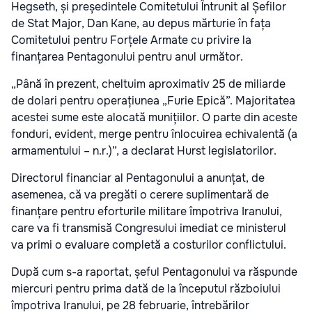
Hegseth, și președintele Comitetului Întrunit al Șefilor
de Stat Major, Dan Kane, au depus mărturie în fața
Comitetului pentru Forțele Armate cu privire la
finanțarea Pentagonului pentru anul următor.
„Până în prezent, cheltuim aproximativ 25 de miliarde
de dolari pentru operațiunea „Furie Epică”. Majoritatea
acestei sume este alocată munițiilor. O parte din aceste
fonduri, evident, merge pentru înlocuirea echivalentă (a
armamentului – n.r.)”, a declarat Hurst legislatorilor.
Directorul financiar al Pentagonului a anunțat, de
asemenea, că va pregăti o cerere suplimentară de
finanțare pentru eforturile militare împotriva Iranului,
care va fi transmisă Congresului imediat ce ministerul
va primi o evaluare completă a costurilor conflictului.
După cum s-a raportat, șeful Pentagonului va răspunde
miercuri pentru prima dată de la începutul războiului
împotriva Iranului, pe 28 februarie, întrebărilor