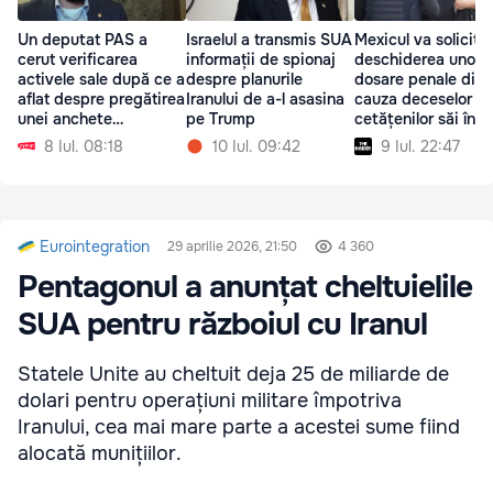
Un deputat PAS a
Israelul a transmis SUA
Mexicul va solicita
cerut verificarea
informații de spionaj
deschiderea unor
activele sale după ce a
despre planurile
dosare penale din
aflat despre pregătirea
Iranului de a-l asasina
cauza deceselor
unei anchete
pe Trump
cetățenilor săi în
jurnalistice
timpul reținerilor I
8 Iul. 08:18
10 Iul. 09:42
9 Iul. 22:47
Eurointegration
29 aprilie 2026, 21:50
4 360
Pentagonul a anunțat cheltuielile
SUA pentru războiul cu Iranul
Statele Unite au cheltuit deja 25 de miliarde de
dolari pentru operațiuni militare împotriva
Iranului, cea mai mare parte a acestei sume fiind
alocată munițiilor.