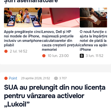
Știri asemănătoare
Apple pregătește cinci
Lenovo, Dell și HP
O nouă funcție car
noi modele de iPhone,
majorează prețurile
ajuta la împărțirea
inclusiv un smartphone
calculatoarelor din
notei de plată la
pliabil
cauza creșterii prețului
cafenea va apărea
memoriei
iPhone
2 Iul. 14:52
10 Iun. 23:00
3 Iun. 11:52
Point
29 aprilie 2026, 21:52
3 707
SUA au prelungit din nou licența
pentru vânzarea activelor
„Lukoil”