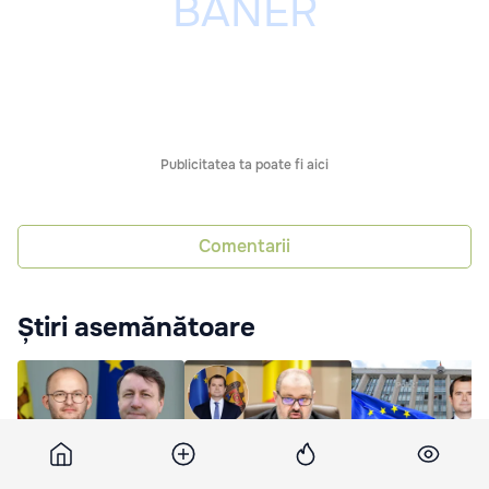
Publicitatea ta poate fi aici
Comentarii
Știri asemănătoare
Munteanu: Primele
Lebedinschi a acuzat
Vasile Tofan a
demisii în Guvern după
PAS de formarea
prezentat program