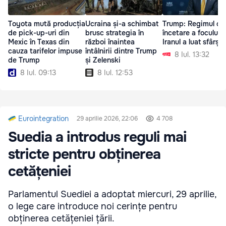
Toyota mută producția
Ucraina și-a schimbat
Trump: Regimul de
de pick-up-uri din
brusc strategia în
încetare a focului 
Mexic în Texas din
război înaintea
Iranul a luat sfârșit
cauza tarifelor impuse
întâlnirii dintre Trump
8 Iul. 13:32
de Trump
și Zelenski
8 Iul. 09:13
8 Iul. 12:53
Eurointegration
29 aprilie 2026, 22:06
4 708
Suedia a introdus reguli mai
stricte pentru obținerea
cetățeniei
Parlamentul Suediei a adoptat miercuri, 29 aprilie,
o lege care introduce noi cerințe pentru
obținerea cetățeniei țării.