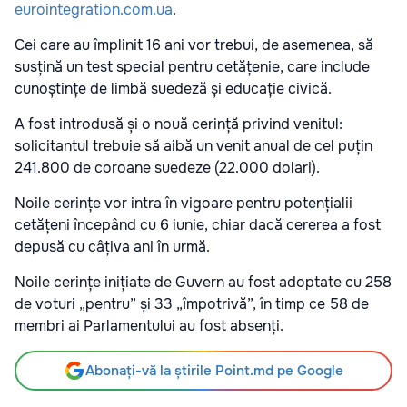
eurointegration.com.ua
.
Cei care au împlinit 16 ani vor trebui, de asemenea, să
susțină un test special pentru cetățenie, care include
cunoștințe de limbă suedeză și educație civică.
A fost introdusă și o nouă cerință privind venitul:
solicitantul trebuie să aibă un venit anual de cel puțin
241.800 de coroane suedeze (22.000 dolari).
Noile cerințe vor intra în vigoare pentru potențialii
cetățeni începând cu 6 iunie, chiar dacă cererea a fost
depusă cu câțiva ani în urmă.
Noile cerințe inițiate de Guvern au fost adoptate cu 258
de voturi „pentru” și 33 „împotrivă”, în timp ce 58 de
membri ai Parlamentului au fost absenți.
Abonați-vă la știrile Point.md pe Google