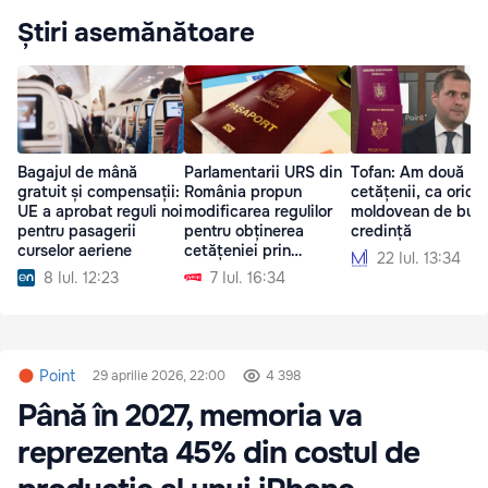
Știri asemănătoare
Bagajul de mână
Parlamentarii URS din
Tofan: Am două
gratuit și compensații:
România propun
cetățenii, ca orice
UE a aprobat reguli noi
modificarea regulilor
moldovean de bun
pentru pasagerii
pentru obținerea
credință
curselor aeriene
cetățeniei prin
22 Iul. 13:34
căsătorie
8 Iul. 12:23
7 Iul. 16:34
Point
29 aprilie 2026, 22:00
4 398
Până în 2027, memoria va
reprezenta 45% din costul de