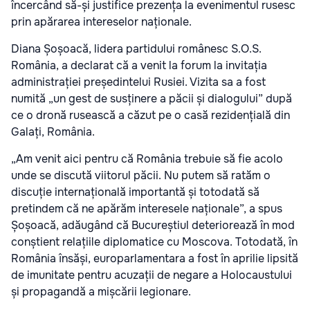
încercând să-și justifice prezența la evenimentul rusesc
prin apărarea intereselor naționale.
Diana Șoșoacă, lidera partidului românesc S.O.S.
România, a declarat că a venit la forum la invitația
administrației președintelui Rusiei. Vizita sa a fost
numită „un gest de susținere a păcii și dialogului” după
ce o dronă rusească a căzut pe o casă rezidențială din
Galați, România.
„Am venit aici pentru că România trebuie să fie acolo
unde se discută viitorul păcii. Nu putem să ratăm o
discuție internațională importantă și totodată să
pretindem că ne apărăm interesele naționale”, a spus
Șoșoacă, adăugând că Bucureștiul deteriorează în mod
conștient relațiile diplomatice cu Moscova. Totodată, în
România însăși, europarlamentara a fost în aprilie lipsită
de imunitate pentru acuzații de negare a Holocaustului
și propagandă a mișcării legionare.