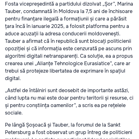
Fosta vicepreședintă a partidului dizolvat „Șor”, Marina
Tauber, condamnată în Moldova la 7,5 ani de închisoare
pentru finanțare ilegală a formațiunii și care a părăsit
țara încă în ianuarie 2025, a folosit platforma pentru a
aduce acuzații la adresa conducerii moldovenești.
Tauber a afirmat că în republică sunt blocați politicienii
opoziției și că informația este cenzurată pe ascuns prin
algoritmi digitali netransparenți. Ca soluție, ea a propus
crearea unei „Alianțe Tehnologice Eurasiatice”, care ar
trebui să protejeze libertatea de exprimare în spațiul
digital.
„Astfel de întâlniri sunt deosebit de importante astăzi,
când lupta nu mai este doar pentru teritorii și resurse, ci
și pentru conștiința oamenilor”, a scris ea pe rețelele
sociale.
Pe lângă Șoșoacă și Tauber, la forumul de la Sankt
Petersburg a fost observat un grup întreg de politicieni