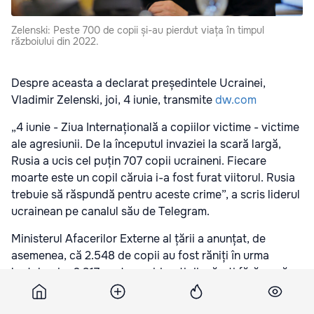
Zelenski: Peste 700 de copii și-au pierdut viața în timpul
războiului din 2022.
Despre aceasta a declarat președintele Ucrainei,
Vladimir Zelenski, joi, 4 iunie, transmite
dw.com
„4 iunie - Ziua Internațională a copiilor victime - victime
ale agresiunii. De la începutul invaziei la scară largă,
Rusia a ucis cel puțin 707 copii ucraineni. Fiecare
moarte este un copil căruia i-a fost furat viitorul. Rusia
trebuie să răspundă pentru aceste crime”, a scris liderul
ucrainean pe canalul său de Telegram.
Ministerul Afacerilor Externe al țării a anunțat, de
asemenea, că 2.548 de copii au fost răniți în urma
luptelor, iar 2.317 sunt considerați dispăruți fără urmă.
„Peste 20.000 de copii ucraineni au fost deportați
ilegal sau strămutați forțat în Rusia. Doar 2.212 copii au