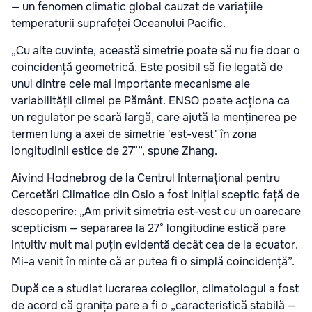
— un fenomen climatic global cauzat de variațiile
temperaturii suprafeței Oceanului Pacific.
„Cu alte cuvinte, această simetrie poate să nu fie doar o
coincidență geometrică. Este posibil să fie legată de
unul dintre cele mai importante mecanisme ale
variabilității climei pe Pământ. ENSO poate acționa ca
un regulator pe scară largă, care ajută la menținerea pe
termen lung a axei de simetrie 'est-vest' în zona
longitudinii estice de 27°”, spune Zhang.
Aivind Hodnebrog de la Centrul Internațional pentru
Cercetări Climatice din Oslo a fost inițial sceptic față de
descoperire: „Am privit simetria est-vest cu un oarecare
scepticism — separarea la 27° longitudine estică pare
intuitiv mult mai puțin evidentă decât cea de la ecuator.
Mi-a venit în minte că ar putea fi o simplă coincidență”.
După ce a studiat lucrarea colegilor, climatologul a fost
de acord că granița pare a fi o „caracteristică stabilă —