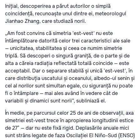
Inițial, descoperirea a părut autorilor o simplă
coincidență, recunoaște unul dintre ei, meteorologul
Jianhao Zhang, care studiază norii.
„Am fost convins că simetria 'est-vest' nu este
întâmplătoare datorită celor trei caracteristici ale sale
— unicitatea, stabilitatea și ceea ce numim simetrie
triplă. Să descoperi o singură graniță, de o parte și de
alta a căreia radiația reflectată totală coincide — este
acceptabil. Dar o separare stabilă și unică 'est-vest', în
care distribuția uscatului și oceanului, albedo-ul senin și
cel al norilor sunt simultan egale, cu siguranță nu poate
fi o întâmplare — mai ales având în vedere cât de
variabili și dinamici sunt norii”, subliniază el.
În medie, pe parcursul celor 25 de ani de observații, axa
simetriei est-vest trece în apropierea longitudinii estice
de 27° — dar nu este fixă rigid. Deplasările anuale mici
sunt strâns legate de faza Oscilației El Niño-Sud (ENSO)