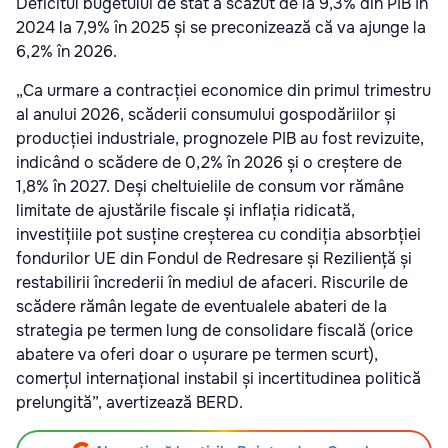
Deficitul bugetului de stat a scăzut de la 9,3% din PIB în
2024 la 7,9% în 2025 și se preconizează că va ajunge la
6,2% în 2026.
„Ca urmare a contracției economice din primul trimestru
al anului 2026, scăderii consumului gospodăriilor și
producției industriale, prognozele PIB au fost revizuite,
indicând o scădere de 0,2% în 2026 și o creștere de
1,8% în 2027. Deși cheltuielile de consum vor rămâne
limitate de ajustările fiscale și inflația ridicată,
investițiile pot susține creșterea cu condiția absorbției
fondurilor UE din Fondul de Redresare și Reziliență și
restabilirii încrederii în mediul de afaceri. Riscurile de
scădere rămân legate de eventualele abateri de la
strategia pe termen lung de consolidare fiscală (orice
abatere va oferi doar o ușurare pe termen scurt),
comerțul internațional instabil și incertitudinea politică
prelungită”, avertizează BERD.