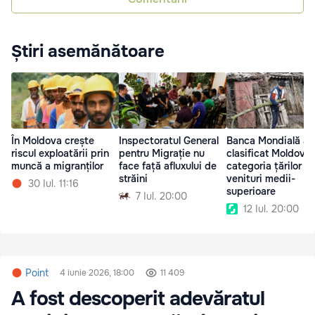
Știri asemănătoare
În Moldova crește
Inspectoratul General
Banca Mondială a
riscul exploatării prin
pentru Migrație nu
clasificat Moldova 
muncă a migranților
face față afluxului de
categoria țărilor c
străini
venituri medii-
30 Iul. 11:16
superioare
7 Iul. 20:00
12 Iul. 20:00
Point
4 iunie 2026, 18:00
11 409
A fost descoperit adevăratul