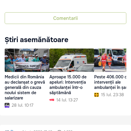
Comentarii
Știri asemănătoare
Medicii din România
Aproape 15.000 de
Peste 406.000 de
au declanșat o grevă
apeluri: Intervenția
intervenții ale
generală din cauza
ambulanței într-o
ambulanței în șase 
noului sistem de
săptămână
15 Iul. 23:38
salarizare
14 Iul. 13:27
28 Iul. 10:17