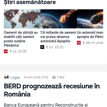
Știri asemănătoare
Oamenii de știință au
7,6 miliarde de oameni
Un asteroid mare s
stabilit câți oameni
vor putea observa
apropie de Pământ
poate susține
asteroidul Apophis
6 zile în urmă
Pământul
8 Iul. 22:52
9 Iul. 21:09
Logos
4 iunie 2026, 17:52
7 824
BERD prognozează recesiune în
România
Banca Europeană pentru Reconstrucție și