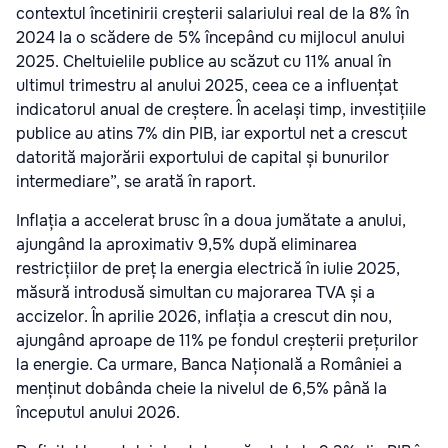
contextul încetinirii creșterii salariului real de la 8% în
2024 la o scădere de 5% începând cu mijlocul anului
2025. Cheltuielile publice au scăzut cu 11% anual în
ultimul trimestru al anului 2025, ceea ce a influențat
indicatorul anual de creștere. În același timp, investițiile
publice au atins 7% din PIB, iar exportul net a crescut
datorită majorării exportului de capital și bunurilor
intermediare”, se arată în raport.
Inflația a accelerat brusc în a doua jumătate a anului,
ajungând la aproximativ 9,5% după eliminarea
restricțiilor de preț la energia electrică în iulie 2025,
măsură introdusă simultan cu majorarea TVA și a
accizelor. În aprilie 2026, inflația a crescut din nou,
ajungând aproape de 11% pe fondul creșterii prețurilor
la energie. Ca urmare, Banca Națională a României a
menținut dobânda cheie la nivelul de 6,5% până la
începutul anului 2026.