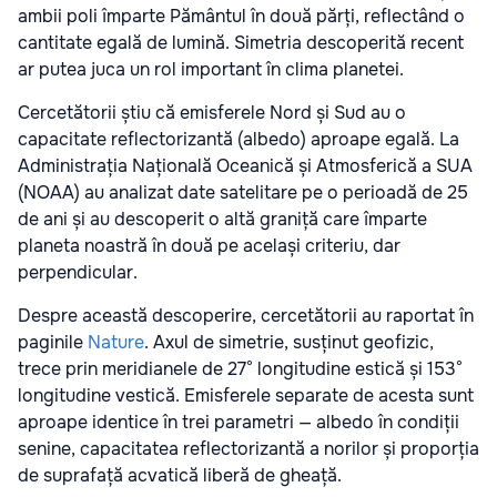
ambii poli împarte Pământul în două părți, reflectând o
cantitate egală de lumină. Simetria descoperită recent
ar putea juca un rol important în clima planetei.
Cercetătorii știu că emisferele Nord și Sud au o
capacitate reflectorizantă (albedo) aproape egală. La
Administrația Națională Oceanică și Atmosferică a SUA
(NOAA) au analizat date satelitare pe o perioadă de 25
de ani și au descoperit o altă graniță care împarte
planeta noastră în două pe același criteriu, dar
perpendicular.
Despre această descoperire, cercetătorii au raportat în
paginile
Nature
. Axul de simetrie, susținut geofizic,
trece prin meridianele de 27° longitudine estică și 153°
longitudine vestică. Emisferele separate de acesta sunt
aproape identice în trei parametri — albedo în condiții
senine, capacitatea reflectorizantă a norilor și proporția
de suprafață acvatică liberă de gheață.