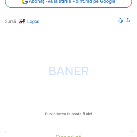
Abonați-vă la știrile Point.md pe Google
Sursă
Logos
Publicitatea ta poate fi aici
Comentarii