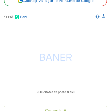
Abonați-vă la știrile Point.md pe Google
Sursă
Bani
Publicitatea ta poate fi aici
Comentarii