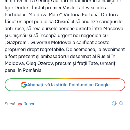
moldoveni. La ședințe au participat liderul socialiștilor
Igor Dodon, fostul premier Vasile Tarlev și lidera
Partidului „Moldova Mare”, Victoria Furtună. Dodon a
făcut un apel public ca Chișinăul să anuleze sancțiunile
anti-ruse, să reia cursele aeriene directe între Moscova
și Chișinău și să înceapă urgent noi negocieri cu
„Gazprom”. Guvernul Moldovei a calificat aceste
propuneri drept regretabile. De asemenea, la eveniment
a fost prezent și ambasadorul desemnat al Rusiei în
Moldova, Oleg Ozerov, precum și frații Tate, urmăriți
penal în România.
Abonați-vă la știrile Point.md pe Google
Sursă
Rupor