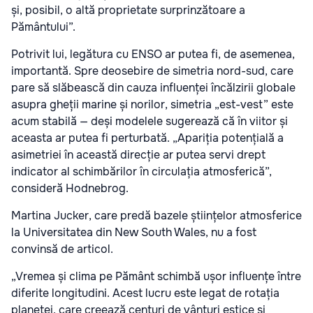
și, posibil, o altă proprietate surprinzătoare a
Pământului”.
Potrivit lui, legătura cu ENSO ar putea fi, de asemenea,
importantă. Spre deosebire de simetria nord-sud, care
pare să slăbească din cauza influenței încălzirii globale
asupra gheții marine și norilor, simetria „est-vest” este
acum stabilă — deși modelele sugerează că în viitor și
aceasta ar putea fi perturbată. „Apariția potențială a
asimetriei în această direcție ar putea servi drept
indicator al schimbărilor în circulația atmosferică”,
consideră Hodnebrog.
Martina Jucker, care predă bazele științelor atmosferice
la Universitatea din New South Wales, nu a fost
convinsă de articol.
„Vremea și clima pe Pământ schimbă ușor influențe între
diferite longitudini. Acest lucru este legat de rotația
planetei, care creează centuri de vânturi estice și