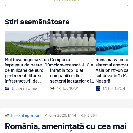
Știri asemănătoare
Moldova negociază un
Compania
România va conec
împrumut de peste 100
moldovenească JLC a
sistemul energetic
de milioane de euro
intrat în top 10 al
Asia printr-un cabl
pentru reabilitarea
companiilor din
subacvatic în Mare
infrastructurii de
sectorul lactatelor din
Neagră
irigare
România
6 zile în urmă
14 Iul. 10:21
14 Iul. 13:54
Eurointegration
4 iunie 2026, 17:44
8 084
România, amenințată cu cea mai