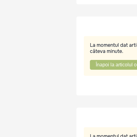
La momentul dat artic
câteva minute.
Înapoi la articolul o
La momentul dat artic