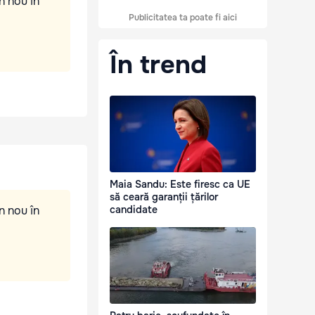
n nou în
Publicitatea ta poate fi aici
În trend
Maia Sandu: Este firesc ca UE
să ceară garanții țărilor
n nou în
candidate