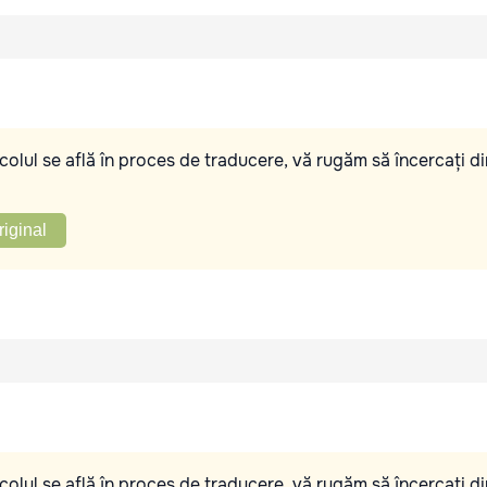
olul se află în proces de traducere, vă rugăm să încercați di
riginal
olul se află în proces de traducere, vă rugăm să încercați di