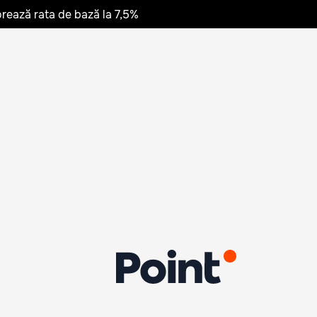
rează rata de bază la 7,5%