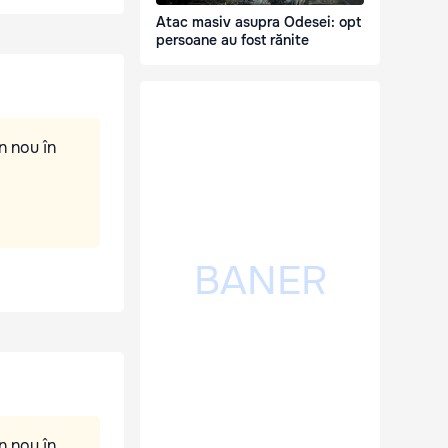
Atac masiv asupra Odesei: opt
persoane au fost rănite
n nou în
n nou în