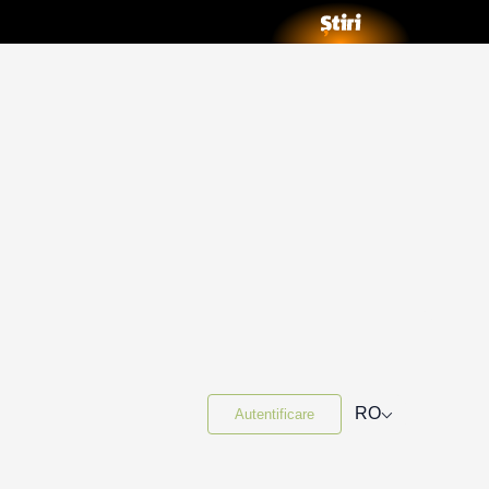
⌵
RO
Autentificare