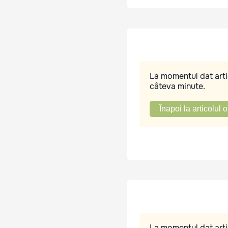
La momentul dat artic
câteva minute.
Înapoi la articolul o
La momentul dat artic