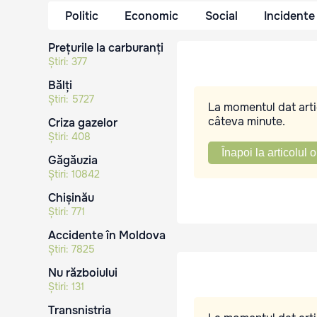
Politic
Economic
Social
Incidente
Prețurile la carburanți
Știri:
377
Bălți
Știri:
5727
La momentul dat artic
câteva minute.
Criza gazelor
Știri:
408
Înapoi la articolul o
Găgăuzia
Știri:
10842
Chișinău
Știri:
771
Accidente în Moldova
Știri:
7825
Nu războiului
Știri:
131
Transnistria