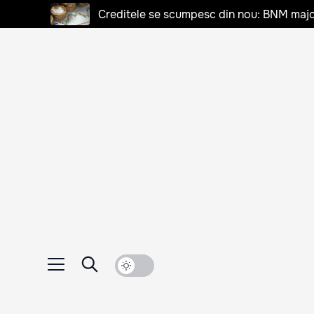
Creditele se scumpesc din nou: BNM majo