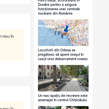
Patru barje, scufundate în
Dunăre pentru a asigura
funcționarea unei centrale
nucleare din România
n nou în
Locuitorii din Odesa se
pregătesc să apere orașul în
cazul unui debarcament rusesc
Un nou spațiu de recreere este
amenajat în centrul Chișinăului
n nou în