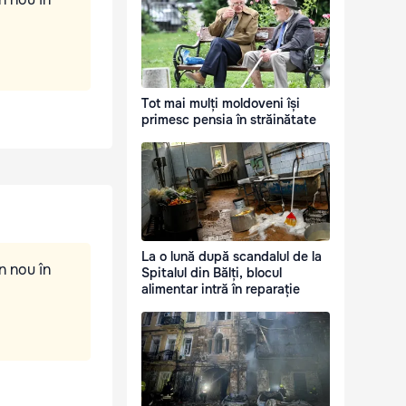
Tot mai mulți moldoveni își
primesc pensia în străinătate
La o lună după scandalul de la
n nou în
Spitalul din Bălți, blocul
alimentar intră în reparație