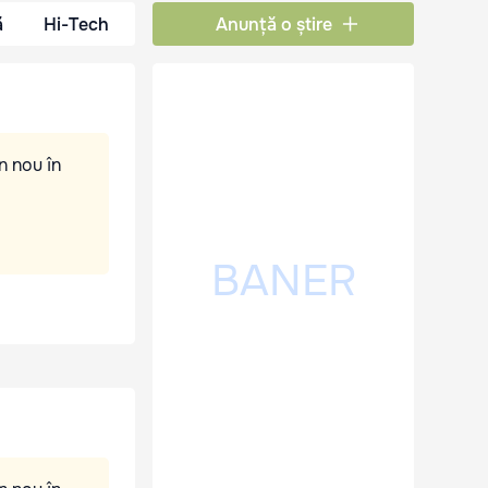
ă
Hi-Tech
Anunță o știre
n nou în