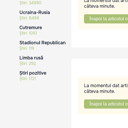
La momentul dat artic
Știri:
34990
câteva minute.
Ucraina-Rusia
Știri:
8498
Înapoi la articolul o
Cutremure
Știri:
1010
Stadionul Republican
Știri:
119
Limba rusă
Știri:
292
Știri pozitive
Știri:
1721
La momentul dat artic
câteva minute.
Înapoi la articolul o