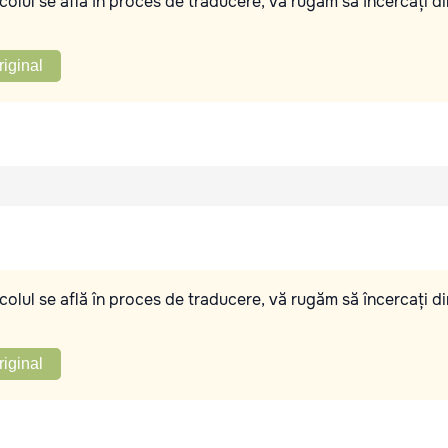
olul se află în proces de traducere, vă rugăm să încercați di
riginal
olul se află în proces de traducere, vă rugăm să încercați di
riginal