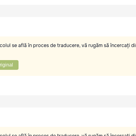
olul se află în proces de traducere, vă rugăm să încercați di
riginal
olul se află în proces de traducere, vă rugăm să încercați di