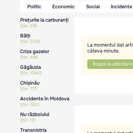
Politic
Economic
Social
Incidente
Prețurile la carburanți
Știri:
376
Bălți
Știri:
5726
La momentul dat artic
câteva minute.
Criza gazelor
Știri:
406
Înapoi la articolul o
Găgăuzia
Știri:
10842
Chișinău
Știri:
770
Accidente în Moldova
Știri:
7822
Nu războiului
Știri:
131
Transnistria