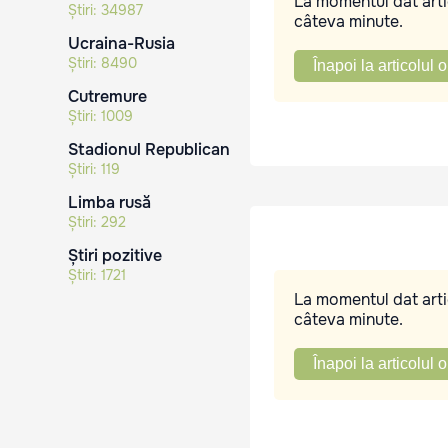
La momentul dat artic
Știri:
34987
câteva minute.
Ucraina-Rusia
Știri:
8490
Înapoi la articolul o
Cutremure
Știri:
1009
Stadionul Republican
Știri:
119
Limba rusă
Știri:
292
Știri pozitive
Știri:
1721
La momentul dat artic
câteva minute.
Înapoi la articolul o