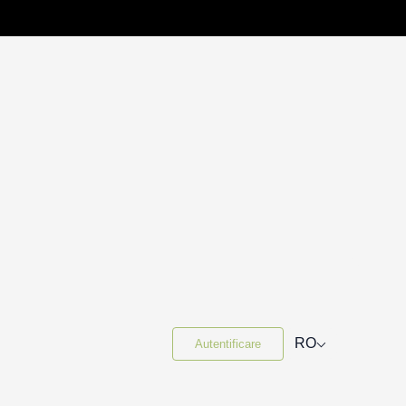
⌵
RO
Autentificare