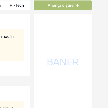
ă
Hi-Tech
Anunță o știre
n nou în