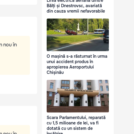
Linia electrică aeriană dintre
Bălți și Dnestrovsc, avariată
din cauza vremii nefavorabile
n nou în
O mașină s-a răsturnat în urma
unui accident produs în
apropierea Aeroportului
Chișinău
Scara Parlamentului, reparată
cu 1,5 milioane de lei, va fi
dotată cu un sistem de
n nou în
încălzire