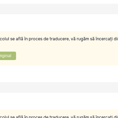
olul se află în proces de traducere, vă rugăm să încercați di
riginal
olul se află în proces de traducere, vă rugăm să încercați di