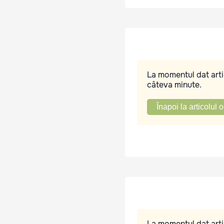
La momentul dat artic
câteva minute.
Înapoi la articolul o
La momentul dat artic