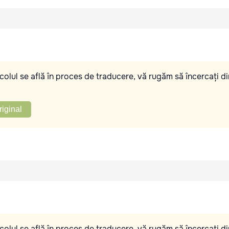
olul se află în proces de traducere, vă rugăm să încercați di
riginal
olul se află în proces de traducere, vă rugăm să încercați di