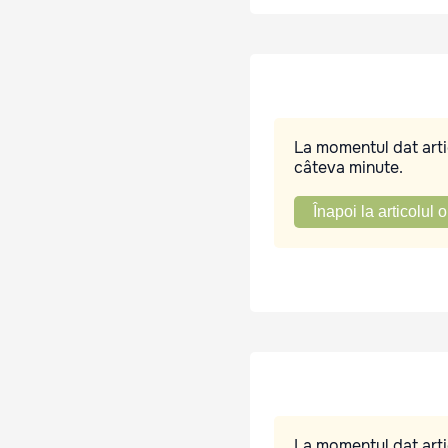
La momentul dat artic
câteva minute.
Înapoi la articolul o
La momentul dat artic