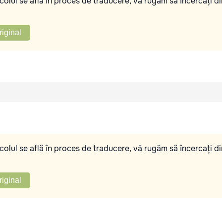
olul se află în proces de traducere, vă rugăm să încercați di
riginal
olul se află în proces de traducere, vă rugăm să încercați di
riginal