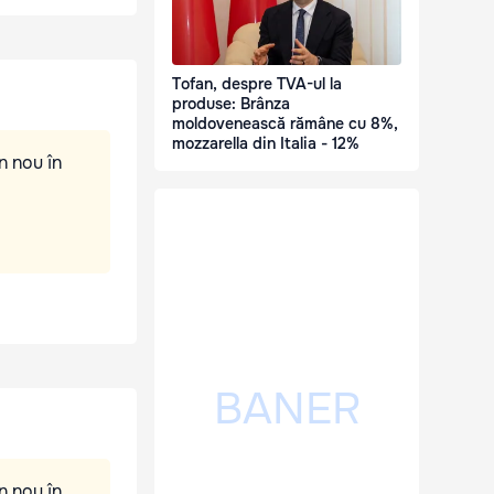
Tofan, despre TVA-ul la
produse: Brânza
moldovenească rămâne cu 8%,
mozzarella din Italia - 12%
n nou în
n nou în