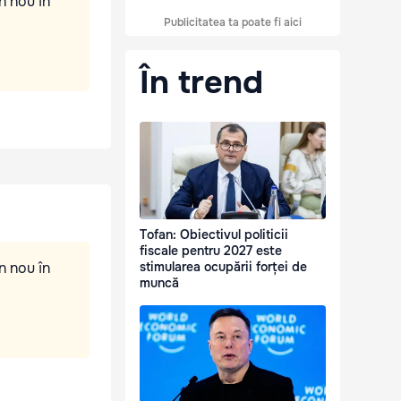
n nou în
Publicitatea ta poate fi aici
În trend
Tofan: Obiectivul politicii
fiscale pentru 2027 este
n nou în
stimularea ocupării forței de
muncă