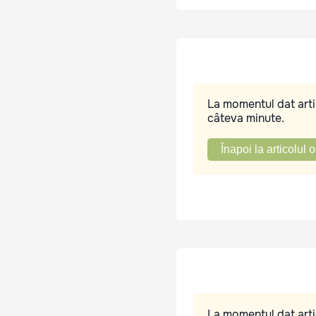
La momentul dat artic
câteva minute.
Înapoi la articolul o
La momentul dat artic