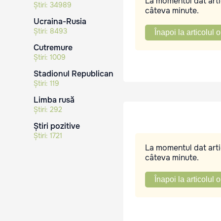
La momentul dat artic
Știri:
34989
câteva minute.
Ucraina-Rusia
Știri:
8493
Înapoi la articolul o
Cutremure
Știri:
1009
Stadionul Republican
Știri:
119
Limba rusă
Știri:
292
Știri pozitive
Știri:
1721
La momentul dat artic
câteva minute.
Înapoi la articolul o