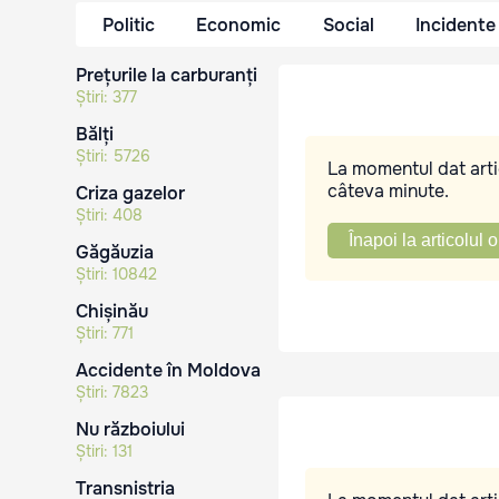
Politic
Economic
Social
Incidente
Prețurile la carburanți
Știri:
377
Bălți
Știri:
5726
La momentul dat artic
câteva minute.
Criza gazelor
Știri:
408
Înapoi la articolul o
Găgăuzia
Știri:
10842
Chișinău
Știri:
771
Accidente în Moldova
Știri:
7823
Nu războiului
Știri:
131
Transnistria