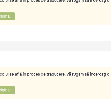
olul se află în proces de traducere, vă rugăm să încercați di
riginal
olul se află în proces de traducere, vă rugăm să încercați di
riginal