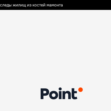
следы жилищ из костей мамонта