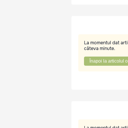
La momentul dat artic
câteva minute.
Înapoi la articolul o
La momentul dat artic