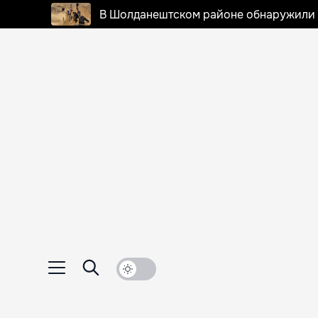
В Шолданештском районе обнаружили 