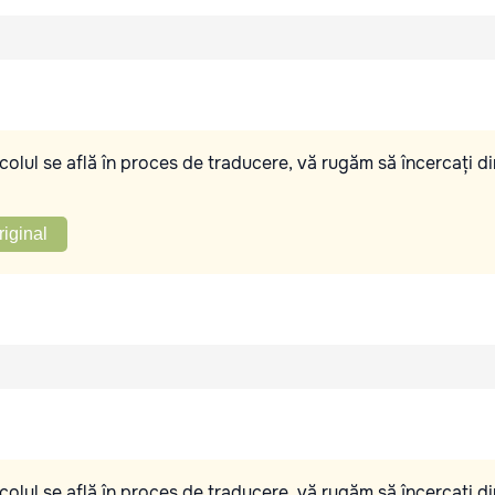
olul se află în proces de traducere, vă rugăm să încercați di
riginal
olul se află în proces de traducere, vă rugăm să încercați di