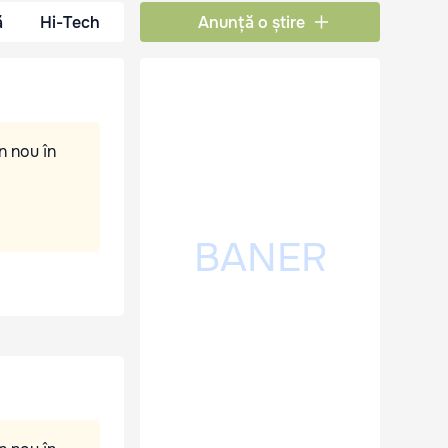
ă
Hi-Tech
Anunță o știre
n nou în