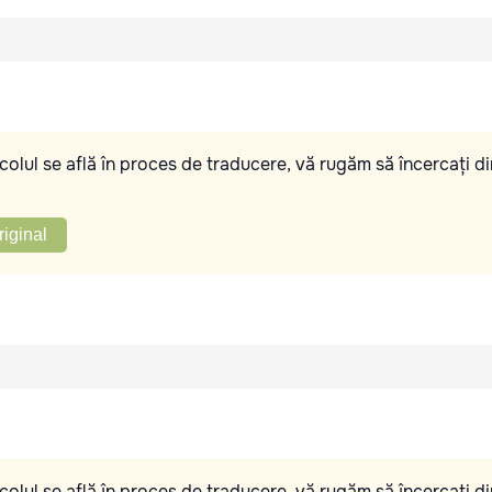
olul se află în proces de traducere, vă rugăm să încercați di
riginal
olul se află în proces de traducere, vă rugăm să încercați di