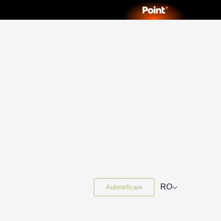
⌵
RO
Autentificare