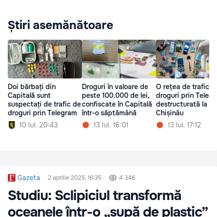
Știri asemănătoare
Doi bărbați din
Droguri în valoare de
O rețea de trafic d
Capitală sunt
peste 100.000 de lei,
droguri prin Teleg
suspectați de trafic de
confiscate în Capitală
destructurată la
droguri prin Telegram
într-o săptămână
Chișinău
10 Iul. 20:43
13 Iul. 16:01
13 Iul. 17:12
Gazeta
2 aprilie 2025, 16:35
4 346
Studiu: Sclipiciul transformă
oceanele într-o „supă de plastic”