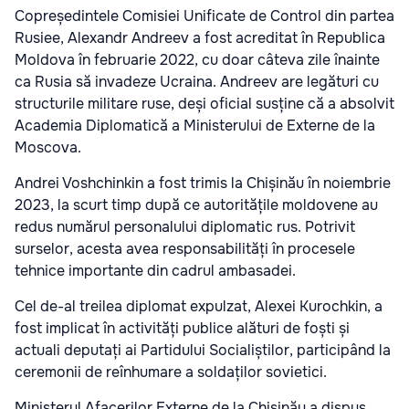
Copreședintele Comisiei Unificate de Control din partea
Rusiee, Alexandr Andreev
a fost acreditat în Republica
Moldova în februarie 2022, cu doar câteva zile înainte
ca Rusia să invadeze Ucraina. Andreev are legături cu
structurile militare ruse, deși oficial susține că a absolvit
Academia Diplomatică a Ministerului de Externe de la
Moscova.
Andrei Voshchinkin a fost trimis la Chișinău în noiembrie
2023, la scurt timp după ce autoritățile moldovene au
redus numărul personalului diplomatic rus. Potrivit
surselor, acesta avea responsabilități în procesele
tehnice importante din cadrul ambasadei.
Cel de-al treilea diplomat expulzat, Alexei Kurochkin, a
fost implicat în activități publice alături de foști și
actuali deputați ai Partidului Socialiștilor, participând la
ceremonii de reînhumare a soldaților sovietici.
Ministerul Afacerilor Externe de la Chișinău a dispus