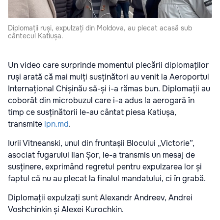
Diplomații ruși, expulzați din Moldova, au plecat acasă sub
cântecul Katiușa.
Un video care surprinde momentul plecării diplomaților
ruși arată că mai mulți susținători au venit la Aeroportul
Internațional Chișinău să-și i-a rămas bun. Diplomații au
coborât din microbuzul care i-a adus la aerogară în
timp ce susținătorii le-au cântat piesa Katiușa,
transmite
ipn.md
.
Iurii Vitneanski, unul din fruntașii Blocului „Victorie”,
asociat fugarului Ilan Șor, le-a transmis un mesaj de
susținere, exprimând regretul pentru expulzarea lor și
faptul că nu au plecat la finalul mandatului, ci în grabă.
Diplomații expulzați sunt Alexandr Andreev, Andrei
Voshchinkin și Alexei Kurochkin.