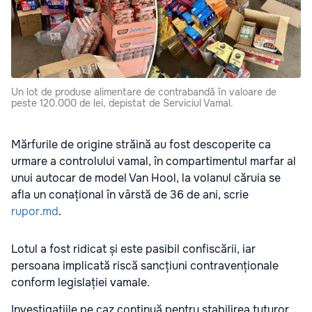
Un lot de produse alimentare de contrabandă în valoare de
peste 120.000 de lei, depistat de Serviciul Vamal.
Mărfurile de origine străină au fost descoperite ca
urmare a controlului vamal, în compartimentul marfar al
unui autocar de model Van Hool, la volanul căruia se
afla un conațional în vârstă de 36 de ani, scrie
rupor.md
.
Lotul a fost ridicat și este pasibil confiscării, iar
persoana implicată riscă sancțiuni contravenționale
conform legislației vamale.
Investigațiile pe caz continuă pentru stabilirea tuturor