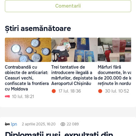
Comentarii
Știri asemănătoare
Contrabandă cu
Trei tentative de
Mărfuri fără
obiecte de anticariat:
introducere ilegală a
documente, în valo
Ceasuri vechi,
mărfurilor, depistate la
de 200.000 de lei,
confiscate la frontiera
Aeroportul Chișinău
reținute în nordul ță
cu Moldova
17 Iul. 18:36
30 Iul. 10:52
10 Iul. 18:21
Ipn
2 aprilie 2025, 16:20
22 089
Diplomații ruși, expulzați din