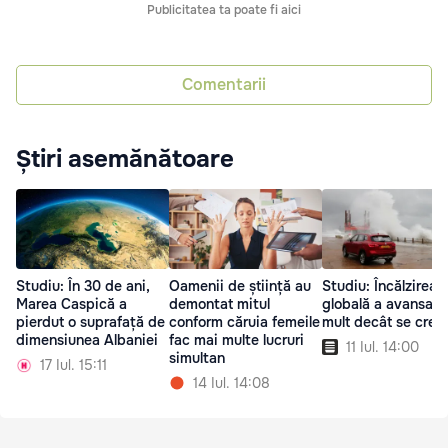
Publicitatea ta poate fi aici
Comentarii
Știri asemănătoare
Studiu: În 30 de ani,
Oamenii de știință au
Studiu: Încălzirea
Marea Caspică a
demontat mitul
globală a avansat 
pierdut o suprafață de
conform căruia femeile
mult decât se cred
dimensiunea Albaniei
fac mai multe lucruri
11 Iul. 14:00
simultan
17 Iul. 15:11
14 Iul. 14:08