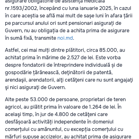
asigurare obligatorie de asistență medicală
nr.1593/2002, începând cu luna ianuarie 2025, în cazul
în care aceștia se află mai mult de sașe luni în afara țării
pe parcursul anului ori sunt pensionari asigurați de
Guvern, nu au obligația de a achita prima de asigurare
în sumă fixă, transmite
noi.md
.
Astfel, cei mai mulți dintre plătitori, circa 85.000, au
achitat prima în mărime de 2.527 de lei. Este vorba
despre fondatorii de întreprindere individuală și de
gospodărie țărănească, deţinătorii de patentă,
arendaşii, arendatorii, alţi cetăţeni care nu sunt angajaţi
şi nici asiguraţi de Guvern.
Alte peste 53.000 de persoane, proprietari de teren
agricol, au plătit prima în valoare de 1.264 de lei. În
acelaşi timp, în jur de 4.800 de cetăţeni care
desfășoară activități independente în domeniul
comerțului cu amănuntul, cu excepția comerțului cu
mărfuri supuse accizelor, au achitat prima de asigurare