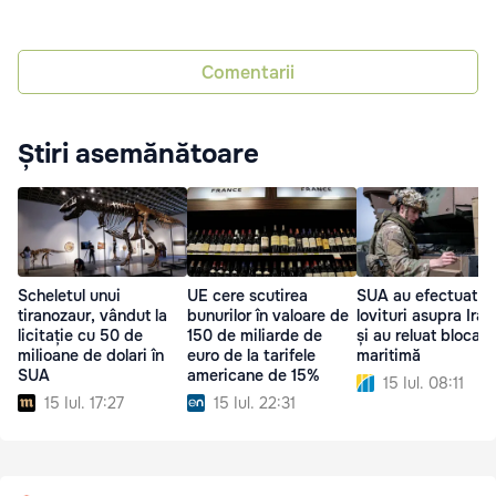
Comentarii
Știri asemănătoare
Scheletul unui
UE cere scutirea
SUA au efectuat no
tiranozaur, vândut la
bunurilor în valoare de
lovituri asupra Iran
licitație cu 50 de
150 de miliarde de
și au reluat blocad
milioane de dolari în
euro de la tarifele
maritimă
SUA
americane de 15%
15 Iul. 08:11
15 Iul. 17:27
15 Iul. 22:31