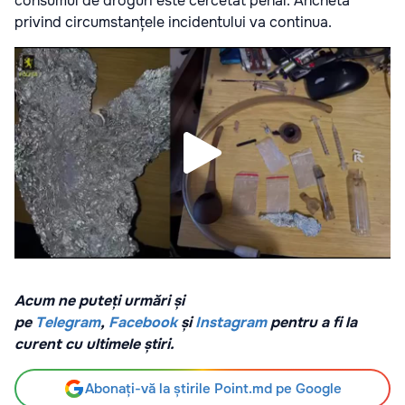
consumul de droguri este cercetat penal. Ancheta
privind circumstanțele incidentului va continua.
Acum ne puteți urmări și
pe
Telegram
,
Facebook
și
Instagram
pentru a fi la
curent cu ultimele știri.
Abonați-vă la știrile Point.md pe Google