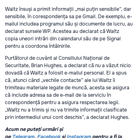
Waltz însuși a primit informații „mai puțin sensibile”, dar
sensibile, în corespondența sa pe Gmail. De exemplu, e-
mailul includea programul său și documente de lucru, au
declarat sursele WP. Acestea au declarat că Waltz
copia uneori intrări din calendarul său de pe Signal
pentru a coordona întâlnirile.
Purtătorul de cuvânt al Consiliului Național de
Securitate, Brian Hughes, a declarat că nu a văzut nicio
dovadă că Waltz a folosit e-mailul personal. El a spus
că, atunci când „vechile contacte” ale lui Waltz îi
trimiteau materiale legate de muncă, acesta se asigura
că include adresa sa de e-mail de la serviciu în
corespondență pentru a asigura respectarea legii.
„Waltz nu a trimis și nu va trimite informații clasificate
prin intermediul unui cont deschis”, a declarat Hughes.
Acum ne puteți urmări și
pe
Telegram
,
Facebook
și
Instagram
pentru a fi la