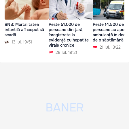
BNS: Mortalitatea
Peste 51.000 de
Peste 14.500 de
infantilă a început să
persoane din țară,
persoane au apelat
scadă
înregistrate la
ambulanță în decu
evidență cu hepatite
de o săptămână
13 Iul. 19:51
virale cronice
21 Iul. 13:22
28 Iul. 19:21