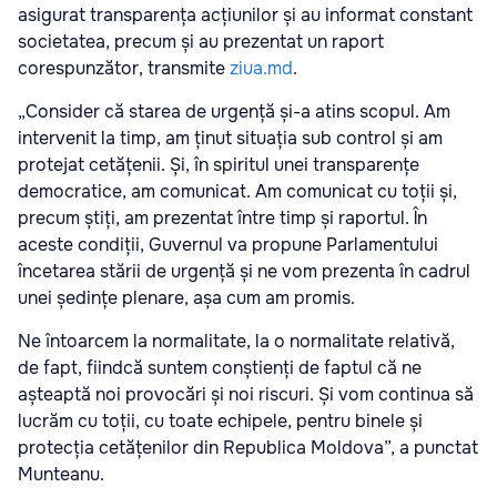
asigurat transparența acțiunilor și au informat constant
societatea, precum și au prezentat un raport
corespunzător, transmite
ziua.md
.
„Consider că starea de urgență și-a atins scopul. Am
intervenit la timp, am ținut situația sub control și am
protejat cetățenii. Și, în spiritul unei transparențe
democratice, am comunicat. Am comunicat cu toții și,
precum știți, am prezentat între timp și raportul. În
aceste condiții, Guvernul va propune Parlamentului
încetarea stării de urgență și ne vom prezenta în cadrul
unei ședințe plenare, așa cum am promis.
Ne întoarcem la normalitate, la o normalitate relativă,
de fapt, fiindcă suntem conștienți de faptul că ne
așteaptă noi provocări și noi riscuri. Și vom continua să
lucrăm cu toții, cu toate echipele, pentru binele și
protecția cetățenilor din Republica Moldova”, a punctat
Munteanu.