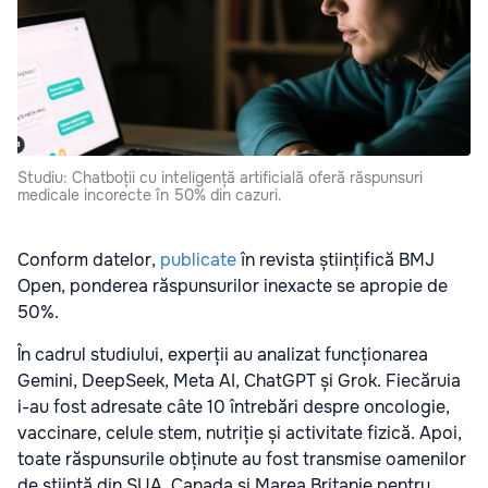
Studiu: Chatboții cu inteligență artificială oferă răspunsuri
medicale incorecte în 50% din cazuri.
Conform datelor,
publicate
în revista științifică BMJ
Open, ponderea răspunsurilor inexacte se apropie de
50%.
În cadrul studiului, experții au analizat funcționarea
Gemini, DeepSeek, Meta AI, ChatGPT și Grok. Fiecăruia
i-au fost adresate câte 10 întrebări despre oncologie,
vaccinare, celule stem, nutriție și activitate fizică. Apoi,
toate răspunsurile obținute au fost transmise oamenilor
de știință din SUA, Canada și Marea Britanie pentru