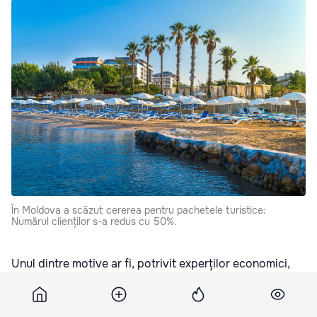
În Moldova a scăzut cererea pentru pachetele turistice:
Numărul clienților s-a redus cu 50%.
Unul dintre motive ar fi, potrivit experților economici,
scumpirea carburanților. Totuși, unii moldoveni aleg să
călătorească cu mașina personală pentru a reduce
costurile vacanțelor în străinătate, informează
Radio