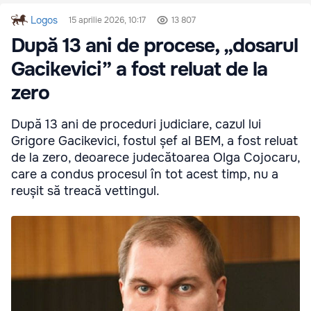
Logos
15 aprilie 2026, 10:17
13 807
După 13 ani de procese, „dosarul
Gacikevici” a fost reluat de la
zero
După 13 ani de proceduri judiciare, cazul lui
Grigore Gacikevici, fostul șef al BEM, a fost reluat
de la zero, deoarece judecătoarea Olga Cojocaru,
care a condus procesul în tot acest timp, nu a
reușit să treacă vettingul.