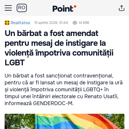
RO
Realitatea
15 aprilie 2026, 10:44
14 698
Un bărbat a fost amendat
pentru mesaj de instigare la
violență împotriva comunității
LGBT
Un bărbat a fost sancționat contravențional,
pentru că ar fi lansat un mesaj de instigare la ură
și violență împotriva comunității LGBTQ+ în
timpul unei întâlniri electorale cu Renato Usatîi,
informează GENDERDOC-M.