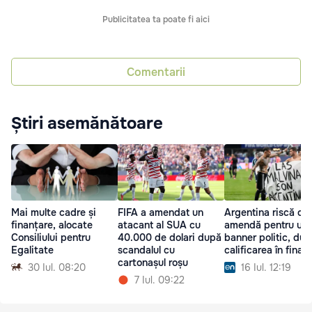
Publicitatea ta poate fi aici
Comentarii
Știri asemănătoare
Mai multe cadre și
FIFA a amendat un
Argentina riscă o
finanțare, alocate
atacant al SUA cu
amendă pentru un
Consiliului pentru
40.000 de dolari după
banner politic, du
Egalitate
scandalul cu
calificarea în finală
cartonașul roșu
30 Iul. 08:20
16 Iul. 12:19
7 Iul. 09:22