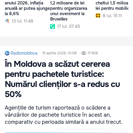
anului 2026, inflația
1,2 milioane de lei
cheltui 1,5 milioan
anuală ar putea ajunge
pentru organizarea
lei pentru mobilier
la 8,6%
unui eveniment la
8 Iul. 15:11
Bruxelles
13 Iul. 11:48
17 Iul. 07:45
Radiomoldova
15 aprilie 2026, 10:08
17 606
În Moldova a scăzut cererea
pentru pachetele turistice:
Numărul clienților s-a redus cu
50%
Agențiile de turism raportează o scădere a
vânzărilor de pachete turistice în acest an,
comparativ cu perioada similară a anului trecut.