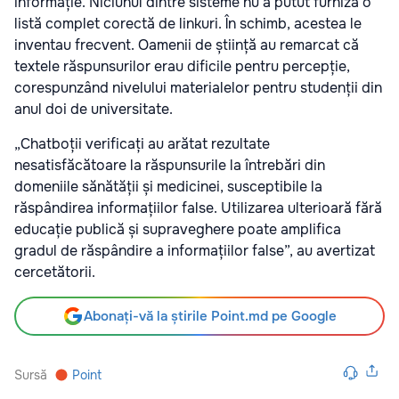
informație. Niciunul dintre sisteme nu a putut furniza o
listă complet corectă de linkuri. În schimb, acestea le
inventau frecvent. Oamenii de știință au remarcat că
textele răspunsurilor erau dificile pentru percepție,
corespunzând nivelului materialelor pentru studenții din
anul doi de universitate.
„Chatboții verificați au arătat rezultate
nesatisfăcătoare la răspunsurile la întrebări din
domeniile sănătății și medicinei, susceptibile la
răspândirea informațiilor false. Utilizarea ulterioară fără
educație publică și supraveghere poate amplifica
gradul de răspândire a informațiilor false”, au avertizat
cercetătorii.
Abonați-vă la știrile Point.md pe Google
Sursă
Point