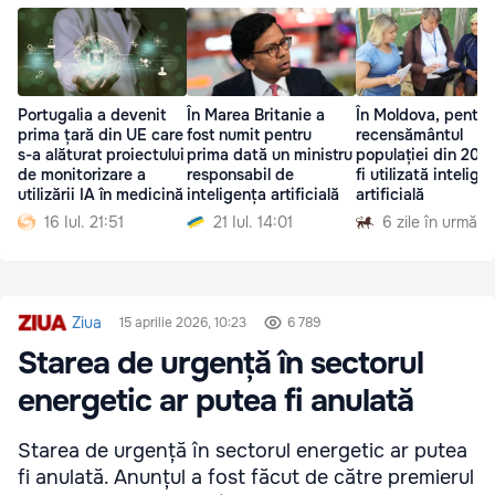
Portugalia a devenit
În Marea Britanie a
În Moldova, pentru
prima țară din UE care
fost numit pentru
recensământul
s-a alăturat proiectului
prima dată un ministru
populației din 203
de monitorizare a
responsabil de
fi utilizată intelige
utilizării IA în medicină
inteligența artificială
artificială
16 Iul. 21:51
21 Iul. 14:01
6 zile în urmă
Ziua
15 aprilie 2026, 10:23
6 789
Starea de urgență în sectorul
energetic ar putea fi anulată
Starea de urgență în sectorul energetic ar putea
fi anulată. Anunțul a fost făcut de către premierul