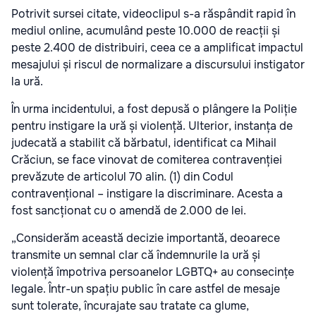
Potrivit sursei citate, videoclipul s-a răspândit rapid în
mediul online, acumulând peste 10.000 de reacții și
peste 2.400 de distribuiri, ceea ce a amplificat impactul
mesajului și riscul de normalizare a discursului instigator
la ură.
În urma incidentului, a fost depusă o plângere la Poliție
pentru instigare la ură și violență. Ulterior, instanța de
judecată a stabilit că bărbatul, identificat ca Mihail
Crăciun, se face vinovat de comiterea contravenției
prevăzute de articolul 70 alin. (1) din Codul
contravențional – instigare la discriminare. Acesta a
fost sancționat cu o amendă de 2.000 de lei.
„Considerăm această decizie importantă, deoarece
transmite un semnal clar că îndemnurile la ură și
violență împotriva persoanelor LGBTQ+ au consecințe
legale. Într-un spațiu public în care astfel de mesaje
sunt tolerate, încurajate sau tratate ca glume,