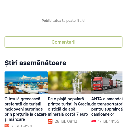
Publicitatea ta poate fi aici
Comentarii
Știri asemănătoare
O insulă grecească
Pe o plajă populară
ANTA a amendat z
preferată de turiștii
printre turiști în Grecia,
de transportatori
moldoveni surprinde
o sticlă de apă
pentru supraîncărc
prin prețurile la cazare
minerală costă 7 euro
camioanelor
și mâncare
28 Iul. 08:12
17 Iul. 14:55
7 Iul. 08:34