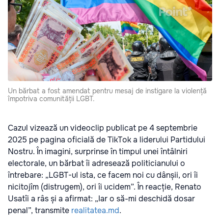
Un bărbat a fost amendat pentru mesaj de instigare la violență
împotriva comunității LGBT.
Cazul vizează un videoclip publicat pe 4 septembrie
2025 pe pagina oficială de TikTok a liderului Partidului
Nostru. În imagini, surprinse în timpul unei întâlniri
electorale, un bărbat îi adresează politicianului o
întrebare: „LGBT-ul ista, ce facem noi cu dânșii, ori îi
nicitojîm (distrugem), ori îi ucidem”. În reacție, Renato
Usatîi a râs și a afirmat: „Iar o să-mi deschidă dosar
penal”, transmite
realitatea.md
.