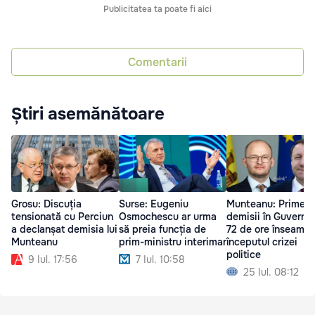
Publicitatea ta poate fi aici
Comentarii
Știri asemănătoare
Grosu: Discuția
Surse: Eugeniu
Munteanu: Primele
tensionată cu Perciun
Osmochescu ar urma
demisii în Guvern 
a declanșat demisia lui
să preia funcția de
72 de ore înseamn
Munteanu
prim-ministru interimar
începutul crizei
politice
9 Iul. 17:56
7 Iul. 10:58
25 Iul. 08:12