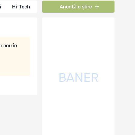
ă
Hi-Tech
Anunță o știre
n nou în