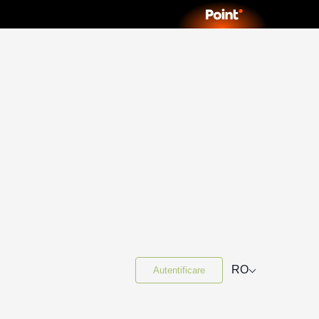
⌵
RO
Autentificare