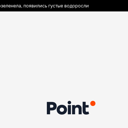
озеленела, появились густые водоросли