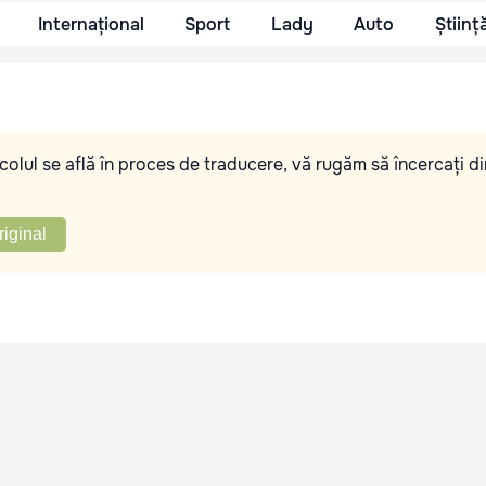
Internațional
Sport
Lady
Auto
Științ
olul se află în proces de traducere, vă rugăm să încercați di
riginal