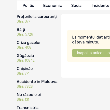
Politic
Economic
Social
Incidente
Prețurile la carburanți
Știri:
377
Bălți
Știri:
5726
La momentul dat artic
câteva minute.
Criza gazelor
Știri:
408
Înapoi la articolul o
Găgăuzia
Știri:
10842
Chișinău
Știri:
771
Accidente în Moldova
Știri:
7823
Nu războiului
Știri:
131
Transnistria