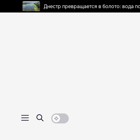
Днестр превращается в болото: вода п