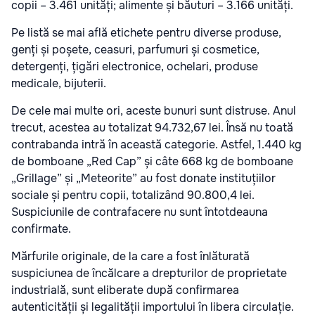
copii – 3.461 unități; alimente și băuturi – 3.166 unități.
Pe listă se mai află etichete pentru diverse produse,
genți și poșete, ceasuri, parfumuri și cosmetice,
detergenți, țigări electronice, ochelari, produse
medicale, bijuterii.
De cele mai multe ori, aceste bunuri sunt distruse. Anul
trecut, acestea au totalizat 94.732,67 lei. Însă nu toată
contrabanda intră în această categorie. Astfel, 1.440 kg
de bomboane „Red Cap” și câte 668 kg de bomboane
„Grillage” și „Meteorite” au fost donate instituțiilor
sociale și pentru copii, totalizând 90.800,4 lei.
Suspiciunile de contrafacere nu sunt întotdeauna
confirmate.
Mărfurile originale, de la care a fost înlăturată
suspiciunea de încălcare a drepturilor de proprietate
industrială, sunt eliberate după confirmarea
autenticității și legalității importului în libera circulație.