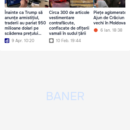
Înainte ca Trump să
Circa 300 de articole
Piețe aglomerate î
anunțe armistițiul,
vestimentare
Ajun de Crăciun pe 
traderii au pariat 950
contrafăcute,
vechi în Moldova
milioane dolari pe
confiscate de ofițerii
6 Ian. 18:38
scăderea prețului
vamali în sudul țării
petrolului
9 Apr. 10:20
10 Feb. 19:44