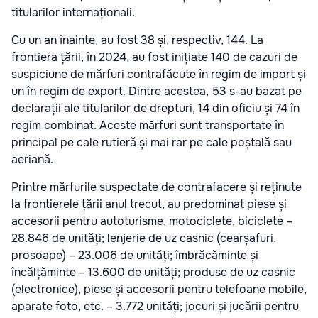
titularilor internaționali.
Cu un an înainte, au fost 38 și, respectiv, 144. La
frontiera țării, în 2024, au fost inițiate 140 de cazuri de
suspiciune de mărfuri contrafăcute în regim de import și
un în regim de export. Dintre acestea, 53 s-au bazat pe
declarații ale titularilor de drepturi, 14 din oficiu și 74 în
regim combinat. Aceste mărfuri sunt transportate în
principal pe cale rutieră și mai rar pe cale poștală sau
aeriană.
Printre mărfurile suspectate de contrafacere și reținute
la frontierele țării anul trecut, au predominat piese și
accesorii pentru autoturisme, motociclete, biciclete –
28.846 de unități; lenjerie de uz casnic (cearșafuri,
prosoape) – 23.006 de unități; îmbrăcăminte și
încălțăminte – 13.600 de unități; produse de uz casnic
(electronice), piese și accesorii pentru telefoane mobile,
aparate foto, etc. – 3.772 unități; jocuri și jucării pentru