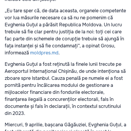
„Eu tare sper că, de data aceasta, organele competente
vor lua măsurile necesare ca să nu ne pomenim că
Evghenia Guțul a părăsit Republica Moldova. Un lucru
trebuie să fie clar pentru justiția de la noi: toți cei care
fac parte din schemele de corupție trebuie să ajungă în
fața instanței și să fie condamnați”, a opinat Grosu,
informează
moldpres.md
.
Evghenia Guțul a fost reținută la finele lunii trecute pe
Aeroportul Internațional Chișinău, de unde intenționa să
zboare spre Istanbul. Cauza penală pe numele ei a fost
pornită pentru încălcarea modului de gestionare a
mijloacelor financiare din fondurile electorale,
finanțarea ilegală a concurenților electorali, fals în
documente și fals în declarații, în contextul scrutinului
din 2023.
Miercuri, 9 aprilie, bașcana Găgăuziei, Evghenia Guțul, a