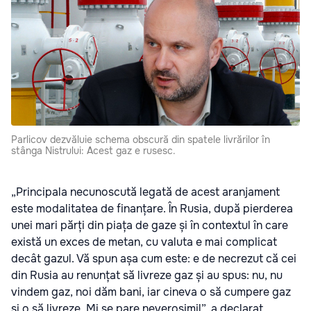
Parlicov dezvăluie schema obscură din spatele livrărilor în
stânga Nistrului: Acest gaz e rusesc.
„Principala necunoscută legată de acest aranjament
este modalitatea de finanțare. În Rusia, după pierderea
unei mari părți din piața de gaze și în contextul în care
există un exces de metan, cu valuta e mai complicat
decât gazul. Vă spun așa cum este: e de necrezut că cei
din Rusia au renunțat să livreze gaz și au spus: nu, nu
vindem gaz, noi dăm bani, iar cineva o să cumpere gaz
și o să livreze. Mi se pare neverosimil”, a declarat