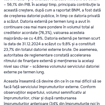
– 56,1% din PIB. În același timp, principala contribuție la
această creștere, după cum a raportat BNM, a fost dată
de creșterea datoriei publice, în timp ce datoria privată
a scăzut. Datoria externă pe termen lung a avut în
continuare cea mai mare pondere în volumul total al
creditelor acordate (76,3%), valoarea acesteia
majorându-se cu 4,8%. Datoria externă pe termen scurt
la data de 31.12.2024 a scăzut cu 9,8% și a constituit
23,7% din totalul datoriei externe brute. De asemenea,
autoritatea de reglementare constată accelerarea
ritmului de finanțare externă și menținerea la același
nivel sau chiar – scăderea volumului serviciului datoriei
externe pe termen lung.
Aceasta înseamnă că devine din ce în ce mai dificil să se
facă față serviciului împrumuturilor externe. Conform
observațiilor expertului, volumul semnificativ al
împrumuturilor, chiar și după rambursarea
împrumuturilor anterioare (34% din împrumuturile noi în