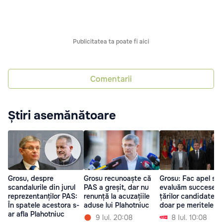
Publicitatea ta poate fi aici
Comentarii
Știri asemănătoare
Grosu, despre
Grosu recunoaște că
Grosu: Fac apel să
scandalurile din jurul
PAS a greșit, dar nu
evaluăm succesele
reprezentanților PAS:
renunță la acuzațiile
țărilor candidate l
În spatele acestora s-
aduse lui Plahotniuc
doar pe meritele lo
ar afla Plahotniuc
9 Iul. 20:08
8 Iul. 10:08