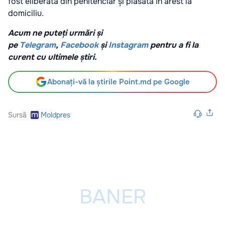
fost eliberată din penitenciar și plasată în arest la
domiciliu.
Acum ne puteți urmări și
pe
Telegram
,
Facebook
și
Instagram
pentru a fi la
curent cu ultimele știri.
Abonați-vă la știrile Point.md pe Google
Sursă
Moldpres