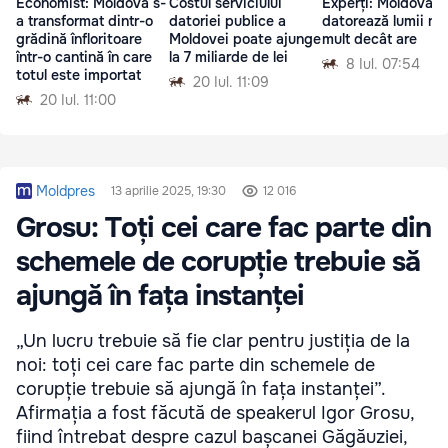
Economist: Moldova s-
Costul serviciului
Experți: Moldova
a transformat dintr-o
datoriei publice a
datorează lumii ma
grădină înfloritoare
Moldovei poate ajunge
mult decât are
într-o cantină în care
la 7 miliarde de lei
8 Iul. 07:54
totul este importat
20 Iul. 11:09
20 Iul. 11:00
Moldpres
13 aprilie 2025, 19:30
12 016
Grosu: Toți cei care fac parte din
schemele de corupție trebuie să
ajungă în fața instanței
„Un lucru trebuie să fie clar pentru justiția de la
noi: toți cei care fac parte din schemele de
corupție trebuie să ajungă în fața instanței”.
Afirmația a fost făcută de speakerul Igor Grosu,
fiind întrebat despre cazul bașcanei Găgăuziei,