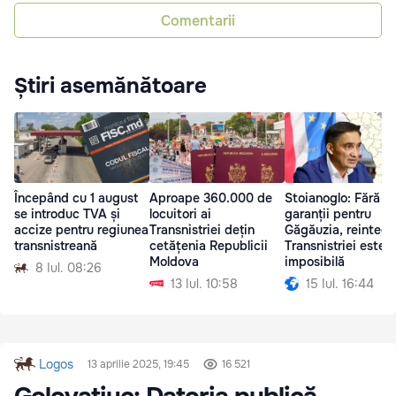
Comentarii
Știri asemănătoare
Începând cu 1 august
Aproape 360.000 de
Stoianoglo: Fără
se introduc TVA și
locuitori ai
garanții pentru
accize pentru regiunea
Transnistriei dețin
Găgăuzia, reintegr
transnistreană
cetățenia Republicii
Transnistriei este
Moldova
imposibilă
8 Iul. 08:26
13 Iul. 10:58
15 Iul. 16:44
Logos
13 aprilie 2025, 19:45
16 521