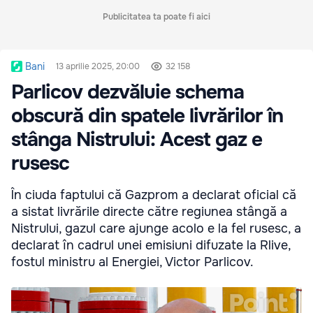
Publicitatea ta poate fi aici
Bani
13 aprilie 2025, 20:00
32 158
Parlicov dezvăluie schema
obscură din spatele livrărilor în
stânga Nistrului: Acest gaz e
rusesc
În ciuda faptului că Gazprom a declarat oficial că
a sistat livrările directe către regiunea stângă a
Nistrului, gazul care ajunge acolo e la fel rusesc, a
declarat în cadrul unei emisiuni difuzate la Rlive,
fostul ministru al Energiei, Victor Parlicov.