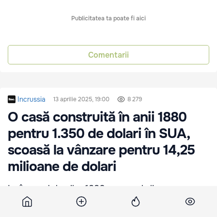
Publicitatea ta poate fi aici
Comentarii
Incrussia
13 aprilie 2025, 19:00
8 279
O casă construită în anii 1880
pentru 1.350 de dolari în SUA,
scoasă la vânzare pentru 14,25
milioane de dolari
La începutul anilor 1880, un preot din
Massachusetts, Henry Turbell Rose, a decis să
construiască o casă de vară și a cumpărat