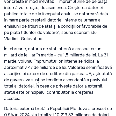
vor crește în mod inevitabil. Împrumuturile de pe piața
internă vor crește, de asemenea. Creșterea datoriei
publice totale de la începutul anului se datorează deja
în mare parte creșterii datoriei interne ca urmare a
emisiunii de titluri de stat și a condițiilor favorabile de
pe piața titlurilor de valoare”, spune economistul
Vladimir Golovatiuc.
În februarie, datoria de stat internă a crescut cu un
miliard de lei, iar în martie – cu 1,5 miliarde de lei. La 31
martie, volumul împrumuturilor interne se ridica la
aproximativ 47 de miliarde de lei. Valoarea semnificativă
a sprijinului extern de creditare din partea UE, așteptată
de guvern, va susține tendința ascendentă a pasivului
total al datoriei. În ceea ce privește datoria externă,
statul este principalul contribuitor la creșterea
acesteia.
Datoria externă brută a Republicii Moldova a crescut cu
0,9% în 2024 și a totalizat 10.213,33 milioane de dolari