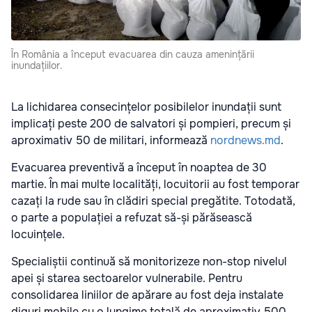
În România a început evacuarea din cauza amenințării
inundațiilor.
La lichidarea consecințelor posibilelor inundații sunt
implicați peste 200 de salvatori și pompieri, precum și
aproximativ 50 de militari, informează
nordnews.md
.
Evacuarea preventivă a început în noaptea de 30
martie. În mai multe localități, locuitorii au fost temporar
cazați la rude sau în clădiri special pregătite. Totodată,
o parte a populației a refuzat să-și părăsească
locuințele.
Specialiștii continuă să monitorizeze non-stop nivelul
apei și starea sectoarelor vulnerabile. Pentru
consolidarea liniilor de apărare au fost deja instalate
diguri mobile cu o lungime totală de aproximativ 500