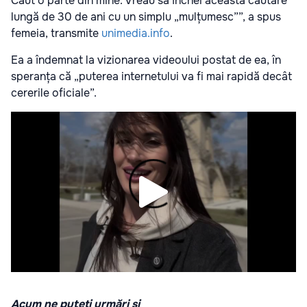
Caut o parte din mine. Vreau să închei această căutare
lungă de 30 de ani cu un simplu „mulțumesc””, a spus
femeia, transmite
unimedia.info
.
Ea a îndemnat la vizionarea videoului postat de ea, în
speranța că „puterea internetului va fi mai rapidă decât
cererile oficiale”.
Acum ne puteți urmări și