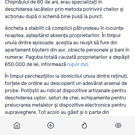
Chișinăului de 60 de ani, erau specializați în
deschiderea lacătelor prin metoda potrivirii cheilor și
acționau după o schemă bine pusă la punct.
Ancheta a stabilit că complicii pătrundeau în locuințe
noaptea, așteptând absența proprietarilor. În timpul
unuia dintre episoade, aceștia au reușit să fure din
apartament bijuterii din aur, obiecte personale și bani în
numerar. Paguba totală cauzată proprietarilor a depășit
650.000 de lei, informează
rupor.md
.
În timpul perchezițiilor la domiciliul unuia dintre reținuți,
forțele de ordine au descoperit un adevărat arsenal de
probe. Polițiștii au ridicat dispozitive artizanale pentru
deschiderea ușilor, seturi de chei, echipamente pentru
prelucrarea metalelor și dispozitive electronice pentru
supraveghere. Tot acolo au găsit și o parte din
bijuteriile furate. Ambii suspecți au fost deja plasați în
arest. Dacă vina lor va fi dovedită în instanță, bărbații
riscă până la 8 ani de închisoare.