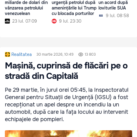
miliarde de dolari din
urgență petrolul după
un acord după
vânzarea petrolului
amenințările lui Trump
loviturile SUA
venezuelean
cu blocada porturilor
9 Iul. 08:58
23 Iul. 07:09
9 Iul. 23:30
Realitatea
30 martie 2026, 10:49
13 803
Mașină, cuprinsă de flăcări pe o
stradă din Capitală
Pe 29 martie, în jurul orei 05:45, la Inspectoratul
General pentru Situații de Urgență (IGSU) a fost
recepționat un apel despre un incendiu la un
automobil, după care la fața locului au intervenit
echipajele de pompieri.