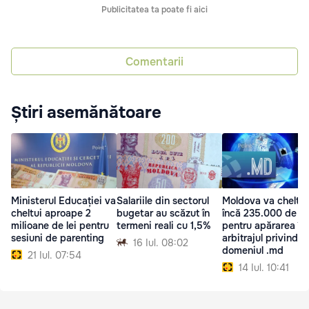
Publicitatea ta poate fi aici
Comentarii
Știri asemănătoare
Ministerul Educației va
Salariile din sectorul
Moldova va cheltui
cheltui aproape 2
bugetar au scăzut în
încă 235.000 de e
milioane de lei pentru
termeni reali cu 1,5%
pentru apărarea în
sesiuni de parenting
arbitrajul privind
16 Iul. 08:02
domeniul .md
21 Iul. 07:54
14 Iul. 10:41