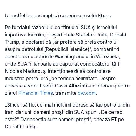
Un astfel de pas implică cucerirea insulei Khark.
Pe fundalul războiului continuu al SUA și Israelului
împotriva Iranului, președintele Statelor Unite, Donald
Trump, a declarat că „ar prefera să preia controlul
asupra petrolului (Republicii Islamice)”, comparând
acest pas cu acțiunile Washingtonului în Venezuela,
unde SUA în ianuarie au capturat conducătorul țării,
Nicolas Maduro, și intenționează să controleze
industria petrolieră „pe termen nelimitat”. Despre
aceasta a vorbit șeful Casei Albe într-un interviu pentru
ziarul
Financial Times
, transmite
dw.com
.
„Sincer să fiu, cel mai mult îmi doresc să iau petrolul din
Iran, dar unii oameni proști din SUA spun: „De ce faci
asta?” Dar aceștia sunt oameni proști”, citează FT pe
Donald Trump.