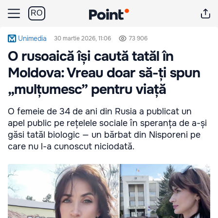
RO
Unimedia
30 martie 2026, 11:06
73 906
O rusoaică își caută tatăl în
Moldova: Vreau doar să-ți spun
„mulțumesc” pentru viață
O femeie de 34 de ani din Rusia a publicat un
apel public pe rețelele sociale în speranța de a-și
găsi tatăl biologic — un bărbat din Nisporeni pe
care nu l-a cunoscut niciodată.