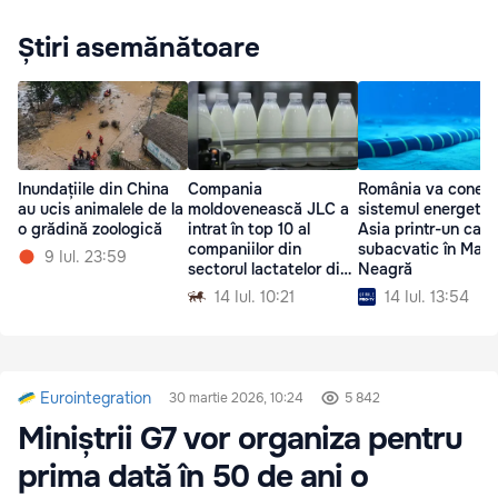
Știri asemănătoare
Inundațiile din China
Compania
România va conec
au ucis animalele de la
moldovenească JLC a
sistemul energetic
o grădină zoologică
intrat în top 10 al
Asia printr-un cabl
companiilor din
subacvatic în Mare
9 Iul. 23:59
sectorul lactatelor din
Neagră
România
14 Iul. 10:21
14 Iul. 13:54
Eurointegration
30 martie 2026, 10:24
5 842
Miniștrii G7 vor organiza pentru
prima dată în 50 de ani o