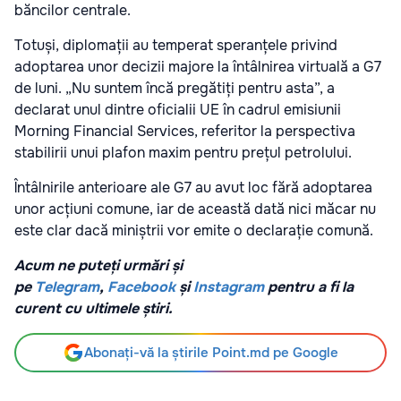
băncilor centrale.
Totuși, diplomații au temperat speranțele privind
adoptarea unor decizii majore la întâlnirea virtuală a G7
de luni. „Nu suntem încă pregătiți pentru asta”, a
declarat unul dintre oficialii UE în cadrul emisiunii
Morning Financial Services, referitor la perspectiva
stabilirii unui plafon maxim pentru prețul petrolului.
Întâlnirile anterioare ale G7 au avut loc fără adoptarea
unor acțiuni comune, iar de această dată nici măcar nu
este clar dacă miniștrii vor emite o declarație comună.
Acum ne puteți urmări și
pe
Telegram
,
Facebook
și
Instagram
pentru a fi la
curent cu ultimele știri.
Abonați-vă la știrile Point.md pe Google