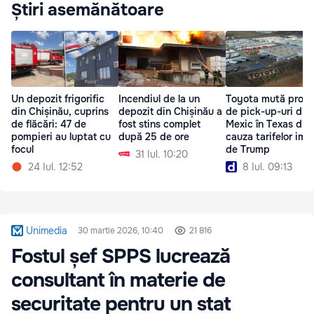
Știri asemănătoare
Un depozit frigorific
Incendiul de la un
Toyota mută produ
din Chișinău, cuprins
depozit din Chișinău a
de pick-up-uri din
de flăcări: 47 de
fost stins complet
Mexic în Texas din
pompieri au luptat cu
după 25 de ore
cauza tarifelor im
focul
de Trump
31 Iul. 10:20
24 Iul. 12:52
8 Iul. 09:13
Unimedia
30 martie 2026, 10:40
21 816
Fostul șef SPPS lucrează
consultant în materie de
securitate pentru un stat