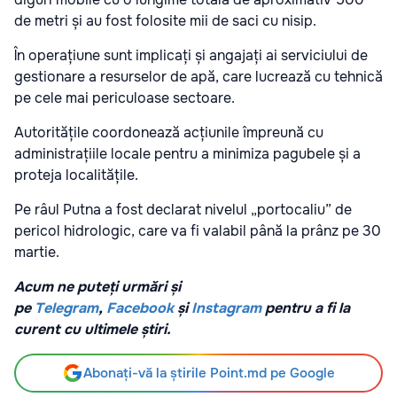
de metri și au fost folosite mii de saci cu nisip.
În operațiune sunt implicați și angajați ai serviciului de
gestionare a resurselor de apă, care lucrează cu tehnică
pe cele mai periculoase sectoare.
Autoritățile coordonează acțiunile împreună cu
administrațiile locale pentru a minimiza pagubele și a
proteja localitățile.
Pe râul Putna a fost declarat nivelul „portocaliu” de
pericol hidrologic, care va fi valabil până la prânz pe 30
martie.
Acum ne puteți urmări și
pe
Telegram
,
Facebook
și
Instagram
pentru a fi la
curent cu ultimele știri.
Abonați-vă la știrile Point.md pe Google