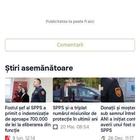
Publicitatea ta poate fi aici
Comentarii
Știri asemănătoare
Fostul șef al SPPS a
SPPS și-a triplat
Donații și moștenir
primit o indemnizație
numărul misiunilor de
sub semnul întrebăr
de aproape 700.000
protecție în ultimii ani
ANI a inițiat contro
de lei la eliberarea din
averii unui fost ofiț
20 Mai. 08:54
funcție
SPPS
9 Iun. 12:14
26 Dec. 11:17