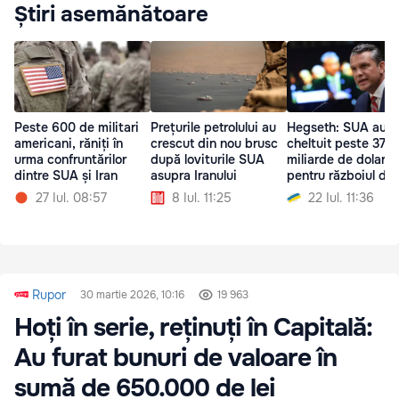
Știri asemănătoare
Peste 600 de militari
Prețurile petrolului au
Hegseth: SUA au
americani, răniți în
crescut din nou brusc
cheltuit peste 37 d
urma confruntărilor
după loviturile SUA
miliarde de dolari
dintre SUA și Iran
asupra Iranului
pentru războiul din
27 Iul. 08:57
8 Iul. 11:25
22 Iul. 11:36
Rupor
30 martie 2026, 10:16
19 963
Hoți în serie, reținuți în Capitală:
Au furat bunuri de valoare în
sumă de 650.000 de lei