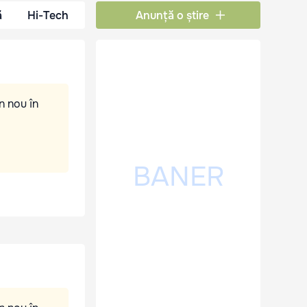
ă
Hi-Tech
Anunță o știre
n nou în