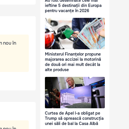
Au fost desemnate cele mai
ieftine 5 destinații din Europa
pentru vacanțe în 2026
n nou în
Ministerul Finanțelor propune
majorarea accizei la motorină
de două ori mai mult decât la
alte produse
Curtea de Apel l-a obligat pe
Trump să oprească construcția
unei săli de bal la Casa Albă
n nou în