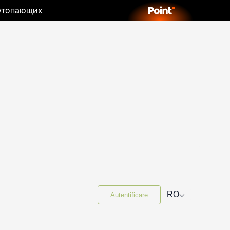
 утопающих
⌵
RO
Autentificare