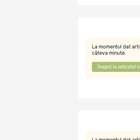
La momentul dat artic
câteva minute.
Înapoi la articolul o
La momentul dat artic