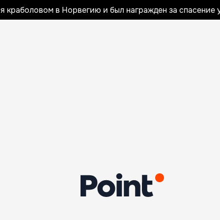
я краболовом в Норвегию и был награжден за спасение