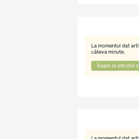
La momentul dat artic
câteva minute.
Înapoi la articolul o
La momentul dat artic