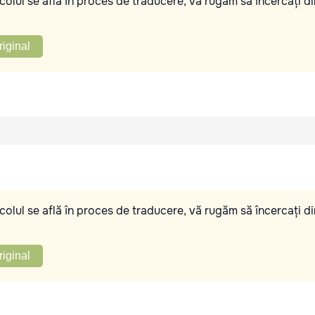
olul se află în proces de traducere, vă rugăm să încercați di
riginal
olul se află în proces de traducere, vă rugăm să încercați di
riginal