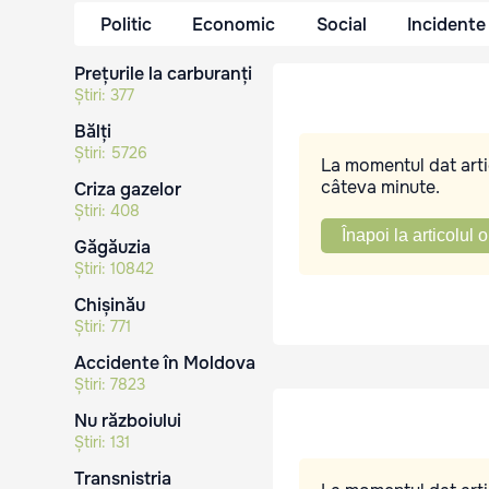
Politic
Economic
Social
Incidente
Prețurile la carburanți
Știri:
377
Bălți
Știri:
5726
La momentul dat artic
câteva minute.
Criza gazelor
Știri:
408
Înapoi la articolul o
Găgăuzia
Știri:
10842
Chișinău
Știri:
771
Accidente în Moldova
Știri:
7823
Nu războiului
Știri:
131
Transnistria