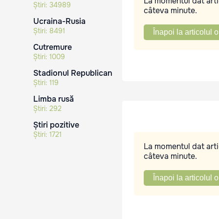
La momentul dat artic
Știri:
34989
câteva minute.
Ucraina-Rusia
Știri:
8491
Înapoi la articolul o
Cutremure
Știri:
1009
Stadionul Republican
Știri:
119
Limba rusă
Știri:
292
Știri pozitive
Știri:
1721
La momentul dat artic
câteva minute.
Înapoi la articolul o