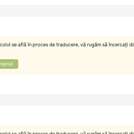
olul se află în proces de traducere, vă rugăm să încercați di
riginal
olul se află în proces de traducere, vă rugăm să încercați di