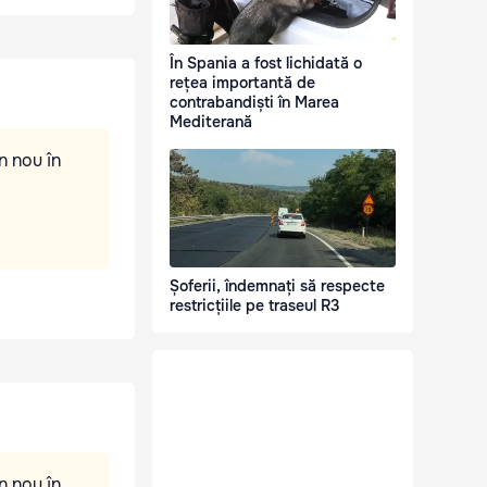
În Spania a fost lichidată o
rețea importantă de
contrabandiști în Marea
Mediterană
n nou în
Șoferii, îndemnați să respecte
restricțiile pe traseul R3
n nou în