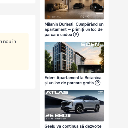
Milanin Durlești: Cumpărând un
apartament — primiți un loc de
parcare cadou Ⓟ
n nou în
Eden: Apartament la Botanica
și un loc de parcare gratis Ⓟ
Geely va continua să dezvolte