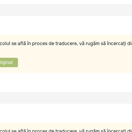
olul se află în proces de traducere, vă rugăm să încercați di
riginal
olul se află în proces de traducere, vă rugăm să încercați di