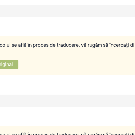
olul se află în proces de traducere, vă rugăm să încercați di
riginal
olul se află în proces de traducere, vă rugăm să încercați di