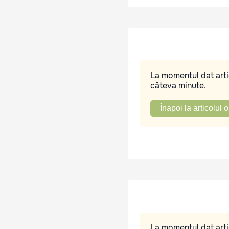
La momentul dat artic
câteva minute.
Înapoi la articolul o
La momentul dat artic