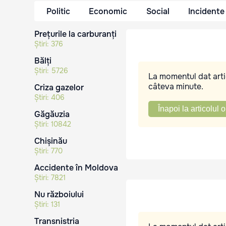
Politic
Economic
Social
Incidente
Prețurile la carburanți
Știri:
376
Bălți
Știri:
5726
La momentul dat artic
câteva minute.
Criza gazelor
Știri:
406
Înapoi la articolul o
Găgăuzia
Știri:
10842
Chișinău
Știri:
770
Accidente în Moldova
Știri:
7821
Nu războiului
Știri:
131
Transnistria