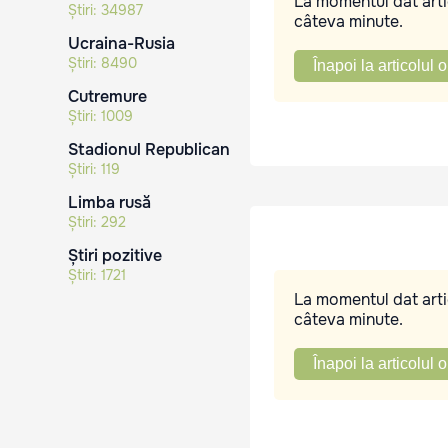
La momentul dat artic
Știri:
34987
câteva minute.
Ucraina-Rusia
Știri:
8490
Înapoi la articolul o
Cutremure
Știri:
1009
Stadionul Republican
Știri:
119
Limba rusă
Știri:
292
Știri pozitive
Știri:
1721
La momentul dat artic
câteva minute.
Înapoi la articolul o