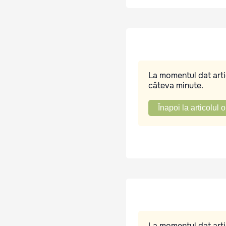
La momentul dat artic
câteva minute.
Înapoi la articolul o
La momentul dat artic