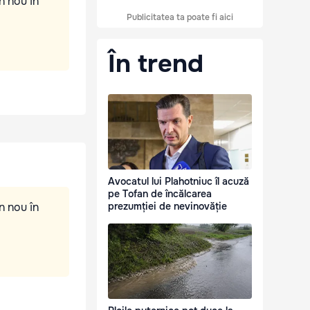
n nou în
Publicitatea ta poate fi aici
În trend
Avocatul lui Plahotniuc îl acuză
pe Tofan de încălcarea
n nou în
prezumției de nevinovăție