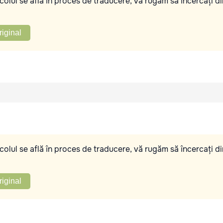
olul se află în proces de traducere, vă rugăm să încercați di
riginal
olul se află în proces de traducere, vă rugăm să încercați di
riginal