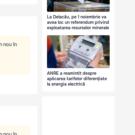
La Delacău, pe 1 noiembrie va
avea loc un referendum privind
exploatarea resurselor minerale
n nou în
ANRE a reamintit despre
aplicarea tarifelor diferențiate
la energia electrică
n nou în