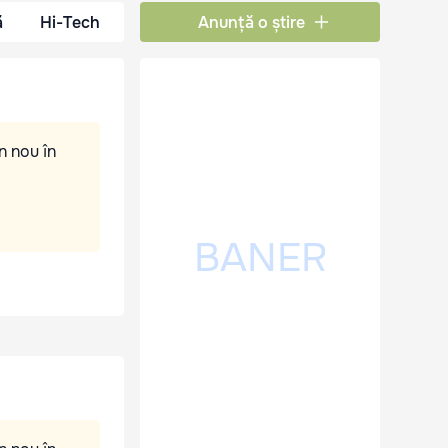
ă
Hi-Tech
Anunță o știre
n nou în