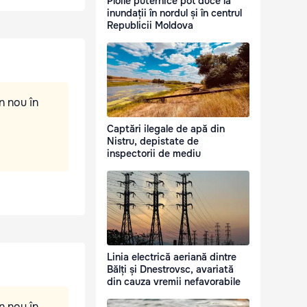
Ploile puternice pot duce la
inundații în nordul și în centrul
Republicii Moldova
n nou în
Captări ilegale de apă din
Nistru, depistate de
inspectorii de mediu
Linia electrică aeriană dintre
Bălți și Dnestrovsc, avariată
din cauza vremii nefavorabile
n nou în