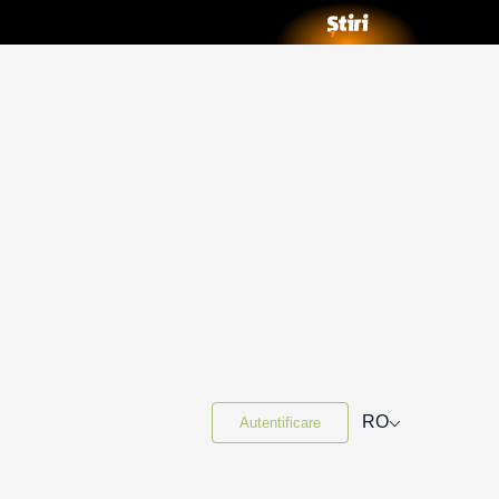
⌵
RO
Autentificare