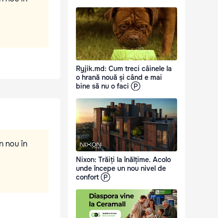
Ryjik.md: Cum treci câinele la
o hrană nouă și când e mai
bine să nu o faci Ⓟ
n nou în
Nixon: Trăiți la înălțime. Acolo
unde începe un nou nivel de
confort Ⓟ