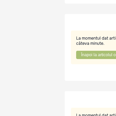
La momentul dat artic
câteva minute.
Înapoi la articolul o
La momentul dat artic