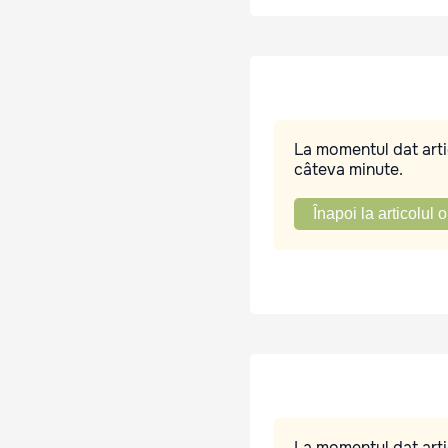
La momentul dat artic
câteva minute.
Înapoi la articolul o
La momentul dat artic