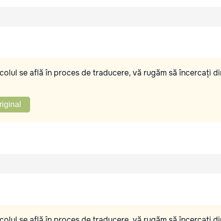
olul se află în proces de traducere, vă rugăm să încercați di
riginal
olul se află în proces de traducere, vă rugăm să încercați di