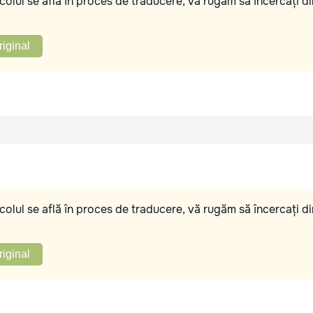
olul se află în proces de traducere, vă rugăm să încercați di
riginal
olul se află în proces de traducere, vă rugăm să încercați di
riginal