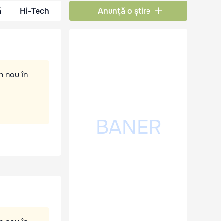
ă
Hi-Tech
Anunță o știre
n nou în