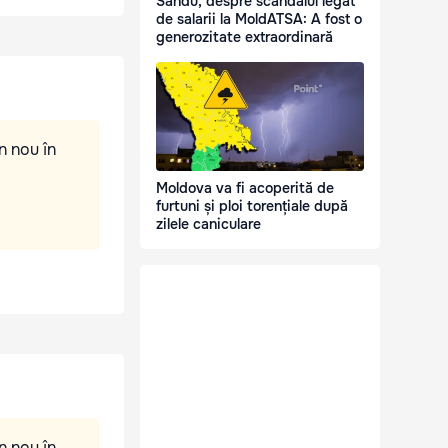
Sandu, despre scandalul legat
de salarii la MoldATSA: A fost o
generozitate extraordinară
n nou în
Moldova va fi acoperită de
furtuni și ploi torențiale după
zilele caniculare
n nou în