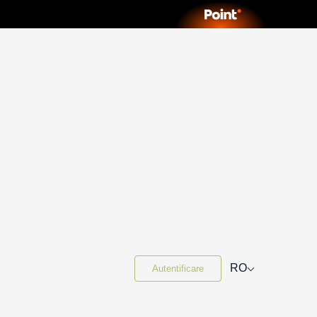
⌵
RO
Autentificare