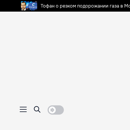
Тофан о резком подорожании газа в Мо