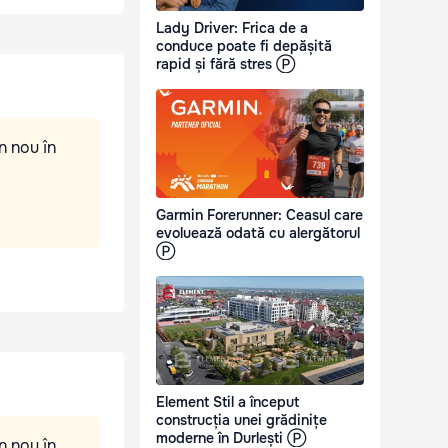
Lady Driver: Frica de a
conduce poate fi depășită
rapid și fără stres Ⓟ
n nou în
Garmin Forerunner: Ceasul care
evoluează odată cu alergătorul
Ⓟ
Element Stil a început
construcția unei grădinițe
moderne în Durlești Ⓟ
n nou în