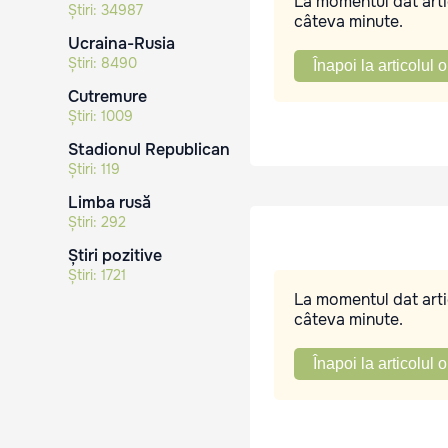
La momentul dat artic
Știri:
34987
câteva minute.
Ucraina-Rusia
Știri:
8490
Înapoi la articolul o
Cutremure
Știri:
1009
Stadionul Republican
Știri:
119
Limba rusă
Știri:
292
Știri pozitive
Știri:
1721
La momentul dat artic
câteva minute.
Înapoi la articolul o