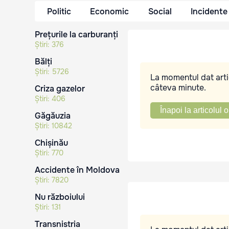
Politic
Economic
Social
Incidente
Prețurile la carburanți
Știri:
376
Bălți
Știri:
5726
La momentul dat artic
câteva minute.
Criza gazelor
Știri:
406
Înapoi la articolul o
Găgăuzia
Știri:
10842
Chișinău
Știri:
770
Accidente în Moldova
Știri:
7820
Nu războiului
Știri:
131
Transnistria