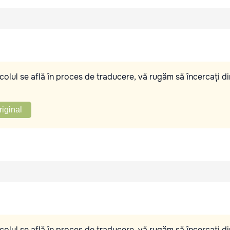
olul se află în proces de traducere, vă rugăm să încercați di
riginal
olul se află în proces de traducere, vă rugăm să încercați di