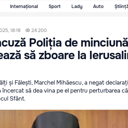
Internațional
Sport
Lady
Auto
Științ
2025, 18:18
24 200
cuză Poliția de minciună.
ează să zboare la Ierusal
lți și Fălești, Marchel Mihăescu, a negat declarați
a încercat să dea vina pe el pentru perturbarea căl
cul Sfânt.