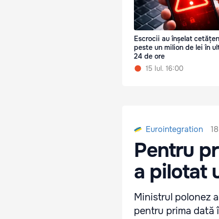
Escrocii au înșelat cetățen
peste un milion de lei în ul
24 de ore
15 Iul. 16:00
18
Eurointegration
Pentru pr
a pilotat
Ministrul polonez a
pentru prima dată în