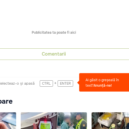
Publicitatea ta poate fi aici
Comentarii
Ai găsit o greșeală în
+
Selecteaz-o și apasă
CTRL
ENTER
text?
Anunță-ne!
oare