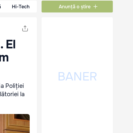
ă
Hi-Tech
Anunță o știre
 El
im
a Poliției
ătoriei la