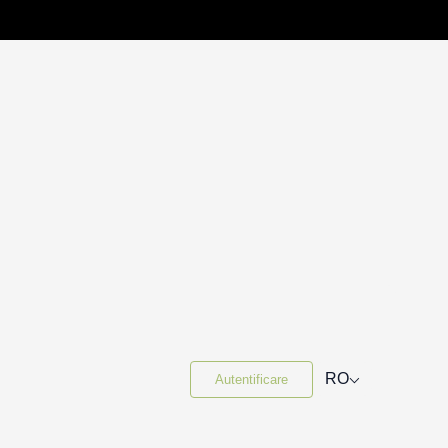
⌵
RO
Autentificare