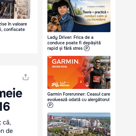
ise în valoare
i, confiscate
Lady Driver: Frica de a
conduce poate fi depășită
rapid și fără stres Ⓟ
meie
Garmin Forerunner: Ceasul care
evoluează odată cu alergătorul
16
Ⓟ
 că,
on de