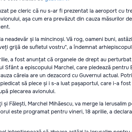
uzat pe cleric că nu s-ar fi prezentat la aeroport cu tr
avionului, așa cum era prevăzut din cauza măsurilor de
cent.
a neadevăr și la mincinoși. Vă rog, oameni buni, astăzi,
eți grijă de sufletul vostru", a îndemnat arhiepiscopul
prilie, a fost anunțat că organele de drept au perturbat 
ul Sfânt a episcopului Marchel, care pledează pentru 
auza căreia are un dezacord cu Guvernul actual. Potri
împiedicat să plece și i s-a luat pașaportul, care i-a fost
pă plecarea avionului.
i și Fălești, Marchel Mihăescu, va merge la Ierusalim 
orul este programat pentru vineri, 18 aprilie, a declar
el intenționează să zboare astăzi la Ierusalim pentru 