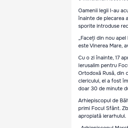
Oamenii legii l-au ac
înainte de plecarea 
sporite introduse re
„Faceți din nou apel l
este Vinerea Mare, av
Cu o zi înainte, 17 a
Ierusalim pentru Foc
Ortodoxă Rusă, din c
clericului, el a fost 
doar 30 de minute du
Arhiepiscopul de Bălț
primi Focul Sfânt. Zb
apropiată ierarhului.
„Arhiepiscopul March