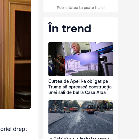
Publicitatea ta poate fi aici
În trend
Curtea de Apel l-a obligat pe
Trump să oprească construcția
unei săli de bal la Casa Albă
toriei drept