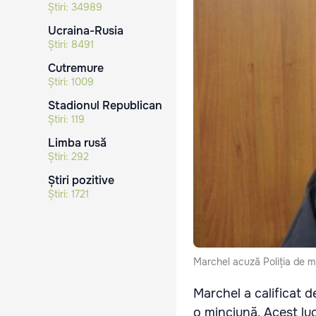
Știri:
34989
Ucraina-Rusia
Știri:
8491
Cutremure
Știri:
1009
Stadionul Republican
Știri:
119
Limba rusă
Știri:
292
Știri pozitive
Știri:
1721
Marchel acuză Poliția de mi
Marchel a calificat de
o minciună. Acest lu