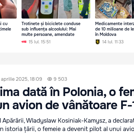
i cu
Trotinete și biciclete conduse
Medicamente interz
timele
sub influența alcoolului: Mai
de 10 milioane de le
multe persoane, amendate
în Moldova
15 Iul. 15:51
14 Iul. 11:33
 aprilie 2025, 18:09
9 503
ima dată în Polonia, o fe
 un avion de vânătoare F-
l Apărării, Wladyslaw Kosiniak-Kamysz, a declarat
 istoria țării, o femeie a devenit pilot al unui avi