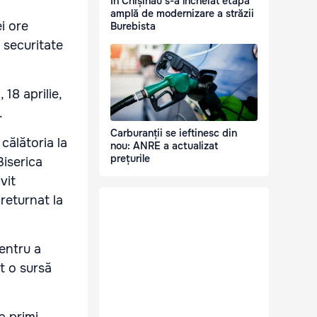
În Chișinău s-a încheiat etapa
amplă de modernizare a străzii
ei ore
Burebista
 securitate
 18 aprilie,
.
Carburanții se ieftinesc din
călătoria la
nou: ANRE a actualizat
prețurile
Biserica
vit
 returnat la
pentru a
at o sursă
a primi