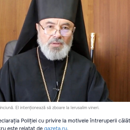
nciună. El intenționează să zboare la Ierusalim vineri.
clarația Poliției cu privire la motivele întreruperii călă
cru este relatat de
gazeta.ru
.