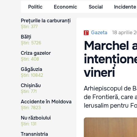
Politic
Economic
Social
Incidente
Prețurile la carburanți
Știri:
377
18 aprilie 
Gazeta
Bălți
Marchel a
Știri:
5726
Criza gazelor
intențion
Știri:
408
vineri
Găgăuzia
Știri:
10842
Chișinău
Arhiepiscopul de Bă
Știri:
771
de Frontieră, care 
Accidente în Moldova
Ierusalim pentru Fo
Știri:
7823
Nu războiului
Știri:
131
Transnistria