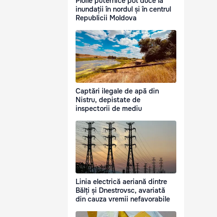
Ploile puternice pot duce la
inundații în nordul și în centrul
Republicii Moldova
Captări ilegale de apă din
Nistru, depistate de
inspectorii de mediu
Linia electrică aeriană dintre
Bălți și Dnestrovsc, avariată
din cauza vremii nefavorabile