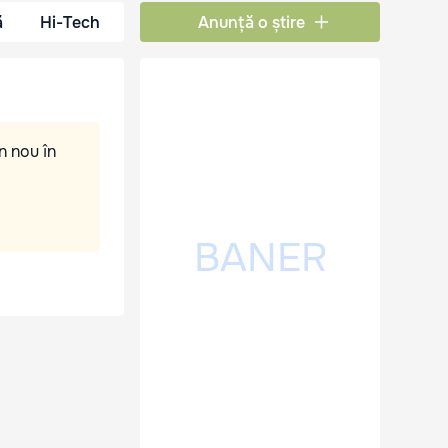
ă
Hi-Tech
Anunță o știre
n nou în