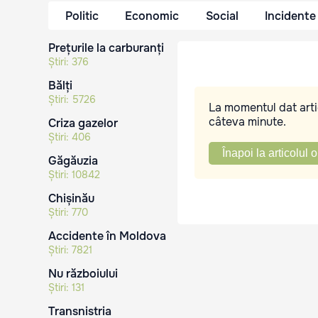
Politic
Economic
Social
Incidente
Prețurile la carburanți
Știri:
376
Bălți
Știri:
5726
La momentul dat artic
câteva minute.
Criza gazelor
Știri:
406
Înapoi la articolul o
Găgăuzia
Știri:
10842
Chișinău
Știri:
770
Accidente în Moldova
Știri:
7821
Nu războiului
Știri:
131
Transnistria