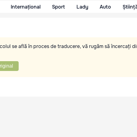
Internațional
Sport
Lady
Auto
Științ
olul se află în proces de traducere, vă rugăm să încercați di
riginal