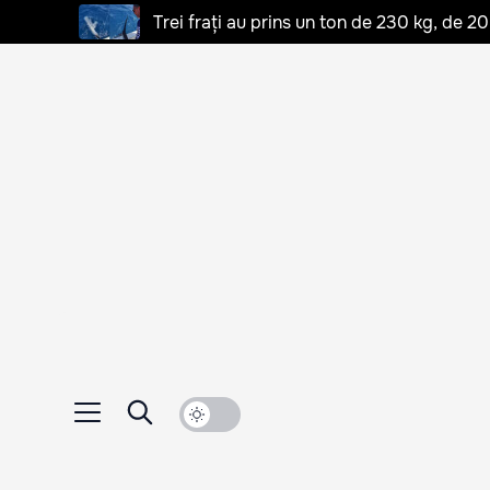
Trei frați au prins un ton de 230 kg, de 