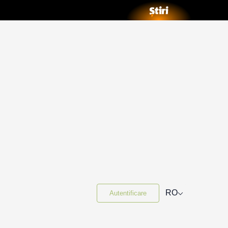
⌵
RO
Autentificare