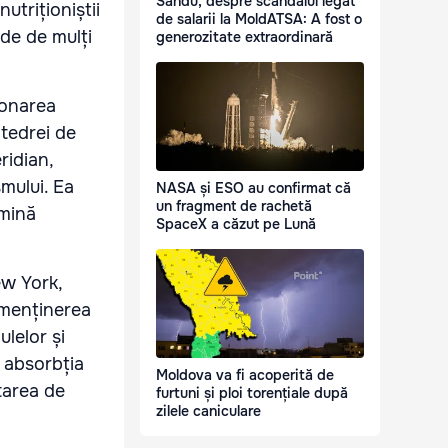
Sandu, despre scandalul legat
utriționiștii
de salarii la MoldATSA: A fost o
de de mulți
generozitate extraordinară
ionarea
atedrei de
ridian,
mului. Ea
NASA și ESO au confirmat că
un fragment de rachetă
imină
SpaceX a căzut pe Lună
ew York,
 menținerea
ulelor și
, absorbția
Moldova va fi acoperită de
starea de
furtuni și ploi torențiale după
zilele caniculare