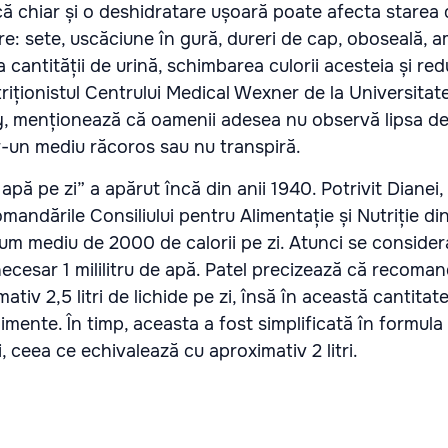
că chiar și o deshidratare ușoară poate afecta starea 
e: sete, uscăciune în gură, dureri de cap, oboseală, am
 cantității de urină, schimbarea culorii acesteia și re
utriționistul Centrului Medical Wexner de la Universitat
ly, menționează că oamenii adesea nu observă lipsa de 
tr-un mediu răcoros sau nu transpiră.
pă pe zi” a apărut încă din anii 1940. Potrivit Dianei,
mandările Consiliului pentru Alimentație și Nutriție d
m mediu de 2000 de calorii pe zi. Atunci se consider
necesar 1 mililitru de apă. Patel precizează că recoma
mativ 2,5 litri de lichide pe zi, însă în această cantitat
limente. În timp, aceasta a fost simplificată în formula
, ceea ce echivalează cu aproximativ 2 litri.