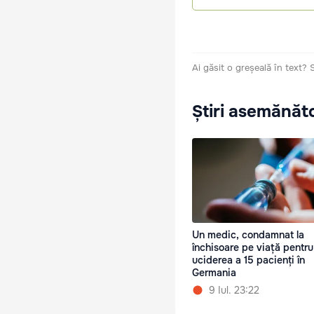
Ai găsit o greșeală în text?
Știri asemănăt
Un medic, condamnat la
închisoare pe viață pentru
uciderea a 15 pacienți în
Germania
9 Iul. 23:22