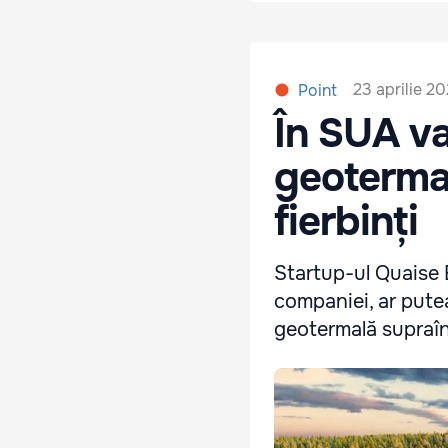
23 aprilie 2
Point
În SUA va 
geotermal
fierbinți
Startup-ul Quaise E
companiei, ar putea
geotermală supraîn