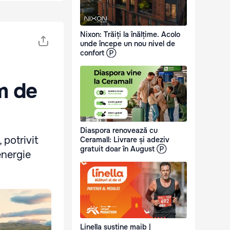
Nixon: Trăiți la înălțime. Acolo
unde începe un nou nivel de
confort Ⓟ
m de
Diaspora renovează cu
 potrivit
Ceramall: Livrare și adeziv
gratuit doar în August Ⓟ
energie
Linella susține maib |