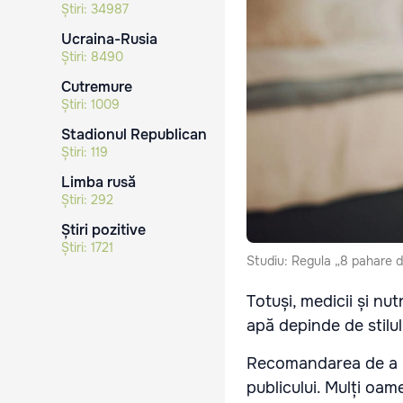
Știri:
34987
Ucraina-Rusia
Știri:
8490
Cutremure
Știri:
1009
Stadionul Republican
Știri:
119
Limba rusă
Știri:
292
Știri pozitive
Știri:
1721
Studiu: Regula „8 pahare d
Totuși, medicii și nu
apă depinde de stilul
Recomandarea de a b
publicului. Mulți oa