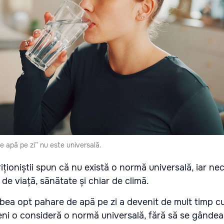
e apă pe zi” nu este universală.
triționiștii spun că nu există o normă universală, iar ne
 de viață, sănătate și chiar de climă.
ea opt pahare de apă pe zi a devenit de mult timp c
meni o consideră o normă universală, fără să se gânde