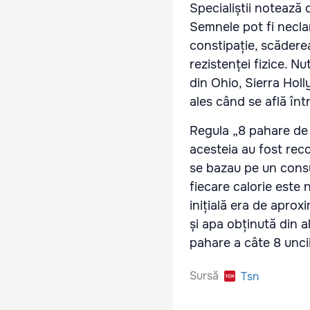
Specialiștii notează 
Semnele pot fi neclar
constipație, scăderea
rezistenței fizice. N
din Ohio, Sierra Hol
ales când se află în
Regula „8 pahare de a
acesteia au fost reco
se bazau pe un consu
fiecare calorie este 
inițială era de aproxi
și apa obținută din a
pahare a câte 8 uncii
Sursă
Tsn