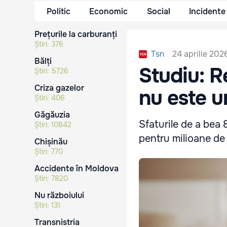
Politic
Economic
Social
Incidente
Prețurile la carburanți
Știri:
376
24 aprilie 202
Tsn
Bălți
Studiu: R
Știri:
5726
Criza gazelor
nu este u
Știri:
406
Găgăuzia
Sfaturile de a bea 
Știri:
10842
pentru milioane de
Chișinău
Știri:
770
Accidente în Moldova
Știri:
7820
Nu războiului
Știri:
131
Transnistria