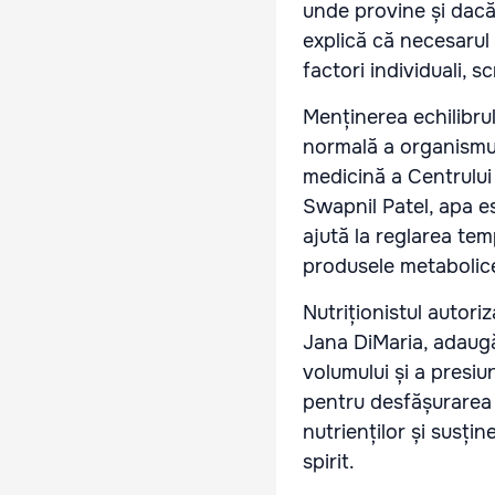
unde provine și dacă 
explică că necesarul
factori individuali, s
Menținerea echilibrul
normală a organismulu
medicină a Centrului
Swapnil Patel, apa e
ajută la reglarea tem
produsele metabolice, 
Nutriționistul autori
Jana DiMaria, adaugă
volumului și a presiun
pentru desfășurarea r
nutrienților și susțin
spirit.