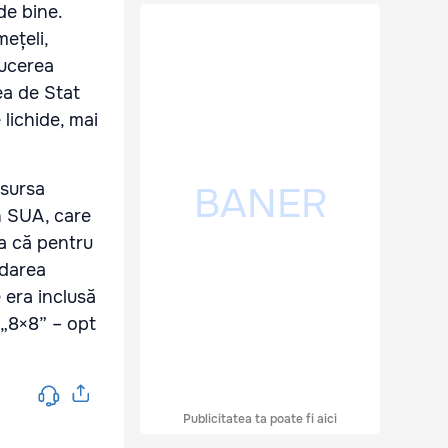
de bine.
ețeli,
ducerea
ea de Stat
lichide, mai
 sursa
in SUA, care
a că pentru
ndarea
e era inclusă
 „8×8” – opt
Publicitatea ta poate fi aici