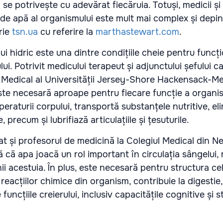
se potrivește cu adevărat fiecăruia. Totuși, medicii și n
 de apă al organismului este mult mai complex și depin
crie
tsn.ua
cu referire la
marthastewart.com
.
ui hidric este una dintre condițiile cheie pentru funcț
i. Potrivit medicului terapeut și adjunctului șefului c
 Medical al Universității Jersey-Shore Hackensack-Me
ste necesară aproape pentru fiecare funcție a organis
peraturii corpului, transportă substanțele nutritive, el
precum și lubrifiază articulațiile și țesuturile.
zat și profesorul de medicină la Colegiul Medical din N
 că apa joacă un rol important în circulația sângelui,
ii acestuia. În plus, este necesară pentru structura cel
eacțiilor chimice din organism, contribuie la digestie
e funcțiile creierului, inclusiv capacitățile cognitive și 