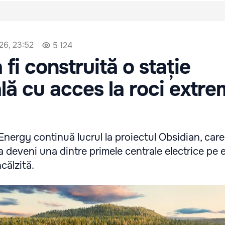
026, 23:52
5 124
fi construită o stație
ă cu acces la roci extre
nergy continuă lucrul la proiectul Obsidian, care,
 deveni una dintre primele centrale electrice pe 
călzită.