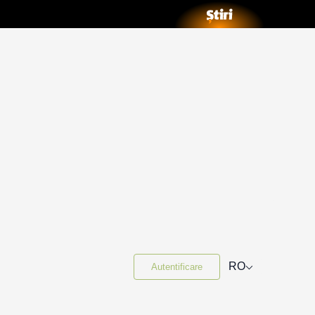
⌵
RO
Autentificare