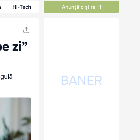
ă
Hi-Tech
Anunță o știre
e zi”
egulă