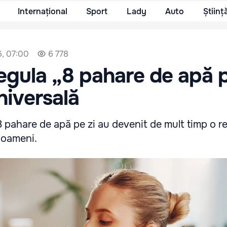
Internațional
Sport
Lady
Auto
Științ
6, 07:00
6 778
egula „8 pahare de apă p
niversală
8 pahare de apă pe zi au devenit de mult timp o r
 oameni.