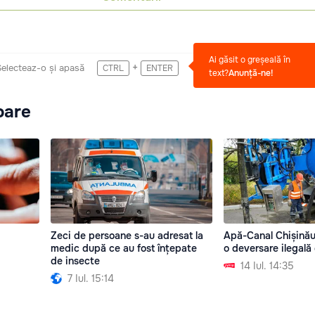
Ai găsit o greșeală în
+
Selecteaz-o și apasă
CTRL
ENTER
text?
Anunță-ne!
oare
Zeci de persoane s-au adresat la
Apă-Canal Chișinău
medic după ce au fost înțepate
o deversare ilegală
de insecte
14 Iul. 14:35
7 Iul. 15:14