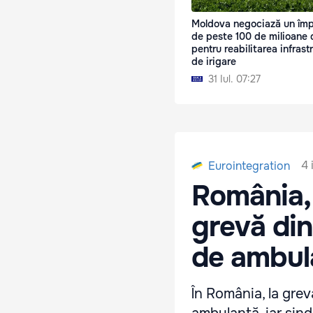
Moldova negociază un îm
de peste 100 de milioane 
pentru reabilitarea infrastr
de irigare
31 Iul. 07:27
4 
Eurointegration
România,
grevă din 
de ambul
În România, la greva