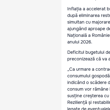
Inflația a accelerat 
după eliminarea restr
simultan cu majorarea
ajungând aproape de 
Națională a României
anului 2026.
Deficitul bugetului d
preconizează că va a
„Ca urmare a contrac
consumului gospodării
indicând o scădere de
consum vor rămâne limi
susține creșterea cu
Reziliență și restabil
legate de eventualel