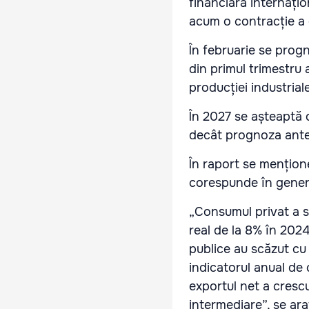
financiară internați
acum o contracție a
În februarie se prog
din primul trimestru
producției industrial
În 2027 se așteaptă 
decât prognoza ante
În raport se mențion
corespunde în general
„Consumul privat a st
real de la 8% în 2024
publice au scăzut cu 
indicatorul anual de c
exportul net a crescu
intermediare”, se ara