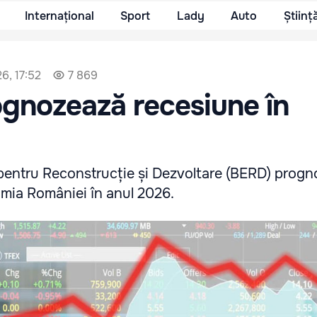
Internațional
Sport
Lady
Auto
Științ
26, 17:52
7 869
gnozează recesiune în
entru Reconstrucție și Dezvoltare (BERD) progn
mia României în anul 2026.