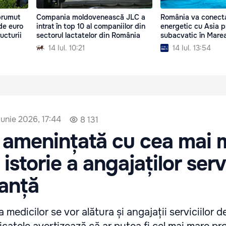
prumut
Compania moldovenească JLC a
România va conecta
de euro
intrat în top 10 al companiilor din
energetic cu Asia p
ucturii
sectorul lactatelor din România
subacvatic în Mare
14 Iul. 10:21
14 Iul. 13:54
iunie 2026, 17:44
8 131
 amenințată cu cea mai 
istorie a angajaților servi
anță
 medicilor se vor alătura și angajații serviciilor d