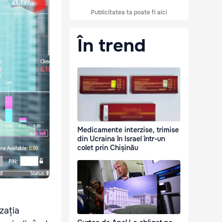
Publicitatea ta poate fi aici
În trend
Medicamente interzise, trimise
din Ucraina în Israel într-un
colet prin Chișinău
zația