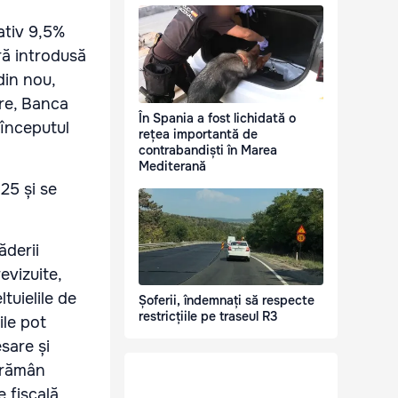
ativ 9,5%
ură introdusă
din nou,
are, Banca
În Spania a fost lichidată o
 începutul
rețea importantă de
contrabandiști în Marea
Mediterană
25 și se
ăderii
evizuite,
tuielile de
Șoferii, îndemnați să respecte
restricțiile pe traseul R3
ile pot
sare și
e rămân
 fiscală