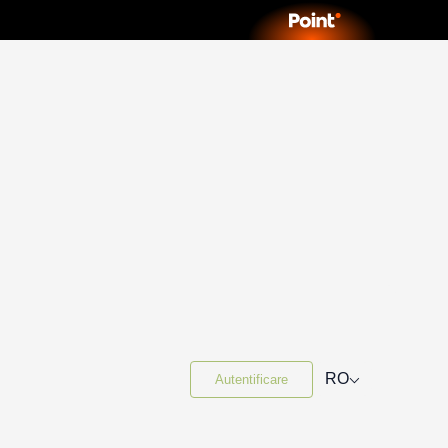
⌵
RO
Autentificare