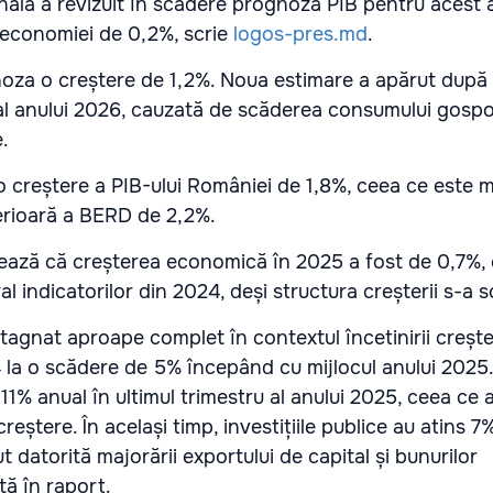
onală a revizuit în scădere prognoza PIB pentru acest 
 economiei de 0,2%, scrie
logos-pres.md
.
noza o creștere de 1,2%. Noua estimare a apărut după
 al anului 2026, cauzată de scăderea consumului gospod
e.
o creștere a PIB-ului României de 1,8%, ceea ce este m
rioară a BERD de 2,2%.
ează că creșterea economică în 2025 a fost de 0,7%,
 indicatorilor din 2024, deși structura creșterii s-a 
agnat aproape complet în contextul încetinirii creșteri
 la o scădere de 5% începând cu mijlocul anului 2025. 
11% anual în ultimul trimestru al anului 2025, ceea ce a
reștere. În același timp, investițiile publice au atins 7%
t datorită majorării exportului de capital și bunurilor
tă în raport.