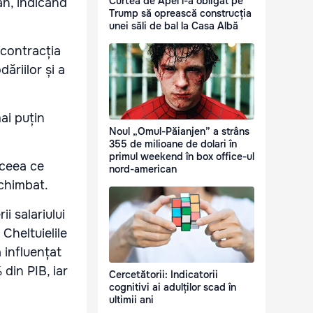
Curtea de Apel l-a obligat pe
an, indicând
Trump să oprească construcția
unei săli de bal la Casa Albă
 contracția
ăriilor și a
ai puțin
Noul „Omul-Păianjen” a strâns
355 de milioane de dolari în
primul weekend în box office-ul
 ceea ce
nord-american
schimbat.
i salariului
Cheltuielile
 influențat
 din PIB, iar
Cercetătorii: Indicatorii
cognitivi ai adulților scad în
ultimii ani