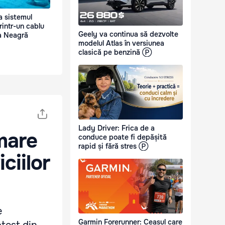
 sistemul
rintr-un cablu
Geely va continua să dezvolte
a Neagră
modelul Atlas în versiunea
clasică pe benzină Ⓟ
Lady Driver: Frica de a
mare
conduce poate fi depășită
rapid și fără stres Ⓟ
ciilor
e
Garmin Forerunner: Ceasul care