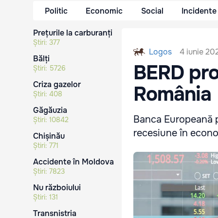
Politic
Economic
Social
Incidente
Prețurile la carburanți
Știri:
377
4 iunie 20
Logos
Bălți
BERD pro
Știri:
5726
Criza gazelor
România
Știri:
408
Găgăuzia
Banca Europeană p
Știri:
10842
recesiune în econo
Chișinău
Știri:
771
Accidente în Moldova
Știri:
7823
Nu războiului
Știri:
131
Transnistria