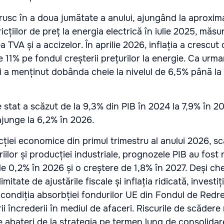
brusc în a doua jumătate a anului, ajungând la aproxim
icțiilor de preț la energia electrică în iulie 2025, măs
 TVA și a accizelor. În aprilie 2026, inflația a crescut 
11% pe fondul creșterii prețurilor la energie. Ca urm
 a menținut dobânda cheie la nivelul de 6,5% până la
e stat a scăzut de la 9,3% din PIB în 2024 la 7,9% în 20
junge la 6,2% în 2026.
ției economice din primul trimestru al anului 2026, sc
lor și producției industriale, prognozele PIB au fost r
 0,2% în 2026 și o creștere de 1,8% în 2027. Deși chel
tate de ajustările fiscale și inflația ridicată, investiți
 condiția absorbției fondurilor UE din Fondul de Redre
irii încrederii în mediul de afaceri. Riscurile de scăder
e abateri de la strategia pe termen lung de consolidare