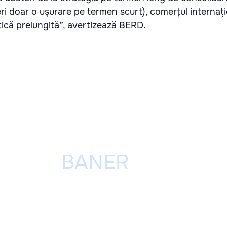
ri doar o ușurare pe termen scurt), comerțul internați
itică prelungită”, avertizează BERD.