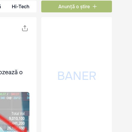
ă
Hi-Tech
Anunță o știre
ozează o