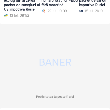
excluși din al 21-lea
numărul stațiilor PECO
pachet de sancțiun
pachet de sancțiuni al
fără motorină
împotriva Rusiei
UE împotriva Rusiei
29 Iul. 10:09
15 Iul. 21:10
13 Iul. 08:52
Publicitatea ta poate fi aici