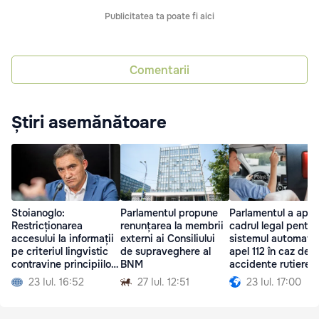
Publicitatea ta poate fi aici
Comentarii
Știri asemănătoare
Stoianoglo:
Parlamentul propune
Parlamentul a apro
Restricționarea
renunțarea la membrii
cadrul legal pentru
accesului la informații
externi ai Consiliului
sistemul automat 
pe criteriul lingvistic
de supraveghere al
apel 112 în caz de
contravine principiilor
BNM
accidente rutiere
europene
23 Iul. 16:52
27 Iul. 12:51
23 Iul. 17:00