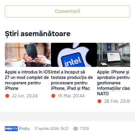
Comentarii
Știri asemănătoare
Apple a introdus în iOS
Intel a început să
Apple: iPhone și iP
27 un mod complet de
testeze producția de
aprobate pentru
recuperare pentru
procesoare pentru
gestionarea
iPhone
iPhone, iPad și Mac
informațiilor clasif
NATO
22 Iun. 23:24
15 Mai. 20:44
26 Feb. 23:49
Protv
17 aprilie 2026, 19:27
7 329