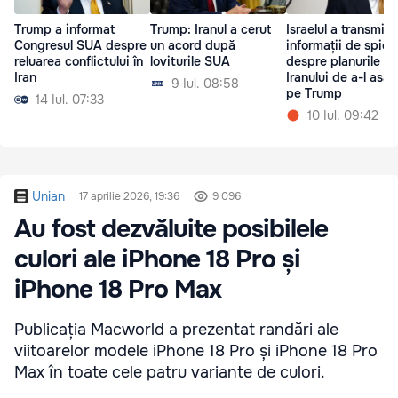
Trump a informat
Trump: Iranul a cerut
Israelul a transmis
Congresul SUA despre
un acord după
informații de spion
reluarea conflictului în
loviturile SUA
despre planurile
Iran
Iranului de a-l asas
9 Iul. 08:58
pe Trump
14 Iul. 07:33
10 Iul. 09:42
Unian
17 aprilie 2026, 19:36
9 096
Au fost dezvăluite posibilele
culori ale iPhone 18 Pro și
iPhone 18 Pro Max
Publicația Macworld a prezentat randări ale
viitoarelor modele iPhone 18 Pro și iPhone 18 Pro
Max în toate cele patru variante de culori.