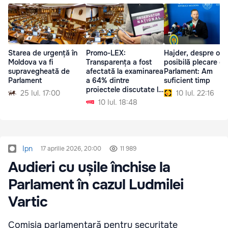
Starea de urgență în
Promo-LEX:
Hajder, despre o
Moldova va fi
Transparența a fost
posibilă plecare di
supravegheată de
afectată la examinarea
Parlament: Am
Parlament
a 64% dintre
suficient timp
proiectele discutate la
25 Iul. 17:00
10 Iul. 22:16
ședința Parlamentului
10 Iul. 18:48
Ipn
17 aprilie 2026, 20:00
11 989
Audieri cu ușile închise la
Parlament în cazul Ludmilei
Vartic
Comisia parlamentară pentru securitate