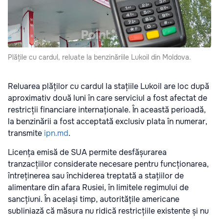
Plățile cu cardul, reluate la benzinăriile Lukoil din Moldova.
Reluarea plăților cu cardul la stațiile Lukoil are loc după
aproximativ două luni în care serviciul a fost afectat de
restricții financiare internaționale. În această perioadă,
la benzinării a fost acceptată
exclusiv plata în numerar,
transmite
ipn.md
.
Licența emisă de SUA permite desfășurarea
tranzacțiilor considerate necesare pentru funcționarea,
întreținerea sau închiderea treptată a stațiilor de
alimentare din afara Rusiei, în limitele regimului de
sancțiuni. În același timp, autoritățile americane
subliniază că măsura nu ridică restricțiile existente și nu