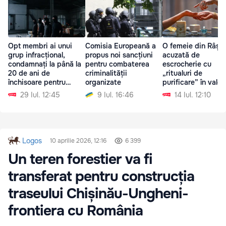
Opt membri ai unui
Comisia Europeană a
O femeie din Râșca
grup infracțional,
propus noi sancțiuni
acuzată de
condamnați la până la
pentru combaterea
escrocherie cu
20 de ani de
criminalității
„ritualuri de
închisoare pentru
organizate
purificare” în valoa
tâlhării și omor
de 520.000 de lei
29 Iul. 12:45
9 Iul. 16:46
14 Iul. 12:10
Logos
10 aprilie 2026, 12:16
6 399
Un teren forestier va fi
transferat pentru construcția
traseului Chișinău-Ungheni-
frontiera cu România