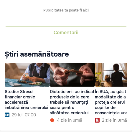
Publicitatea ta poate fi aici
Comentarii
Știri asemănătoare
Studiu: Stresul
Dieteticienii au indicat
În SUA, au găsit o
financiar cronic
produsele de la care
modalitate de a
accelerează
trebuie să renunțați
proteja creierul
îmbătrânirea creierului
seara pentru
copiilor de
sănătatea creierului
consecințele unei
29 Iul. 07:00
copilării dificile
4 zile în urmă
2 zile în urmă