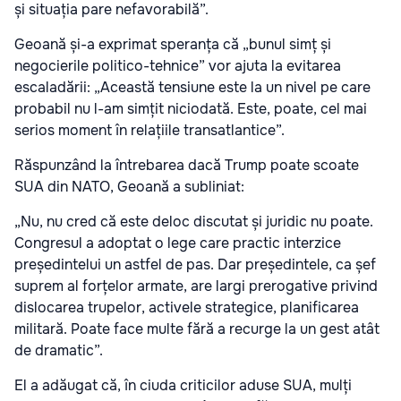
și situația pare nefavorabilă”.
Geoană și-a exprimat speranța că „bunul simț și
negocierile politico-tehnice” vor ajuta la evitarea
escaladării: „Această tensiune este la un nivel pe care
probabil nu l-am simțit niciodată. Este, poate, cel mai
serios moment în relațiile transatlantice”.
Răspunzând la întrebarea dacă Trump poate scoate
SUA din NATO, Geoană a subliniat:
„Nu, nu cred că este deloc discutat și juridic nu poate.
Congresul a adoptat o lege care practic interzice
președintelui un astfel de pas. Dar președintele, ca șef
suprem al forțelor armate, are largi prerogative privind
dislocarea trupelor, activele strategice, planificarea
militară. Poate face multe fără a recurge la un gest atât
de dramatic”.
El a adăugat că, în ciuda criticilor aduse SUA, mulți