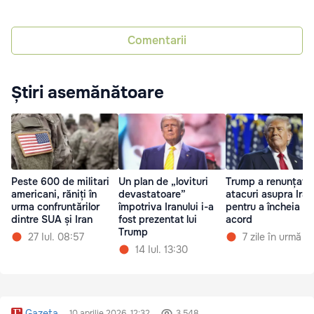
Comentarii
Știri asemănătoare
Peste 600 de militari
Un plan de „lovituri
Trump a renunțat l
americani, răniți în
devastatoare”
atacuri asupra Iran
urma confruntărilor
împotriva Iranului i-a
pentru a încheia un
dintre SUA și Iran
fost prezentat lui
acord
Trump
27 Iul. 08:57
7 zile în urmă
14 Iul. 13:30
Gazeta
10 aprilie 2026, 12:32
3 548