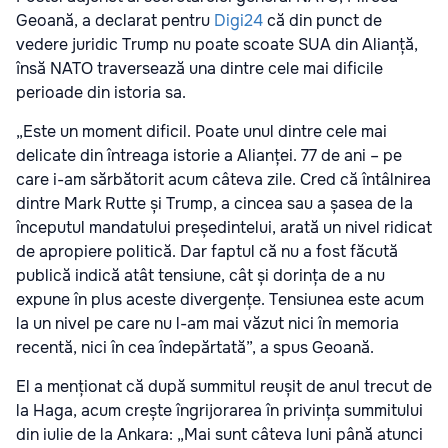
Geoană, a declarat pentru
Digi24
că din punct de
vedere juridic Trump nu poate scoate SUA din Alianță,
însă NATO traversează una dintre cele mai dificile
perioade din istoria sa.
„Este un moment dificil. Poate unul dintre cele mai
delicate din întreaga istorie a Alianței. 77 de ani – pe
care i-am sărbătorit acum câteva zile. Cred că întâlnirea
dintre Mark Rutte și Trump, a cincea sau a șasea de la
începutul mandatului președintelui, arată un nivel ridicat
de apropiere politică. Dar faptul că nu a fost făcută
publică indică atât tensiune, cât și dorința de a nu
expune în plus aceste divergențe. Tensiunea este acum
la un nivel pe care nu l-am mai văzut nici în memoria
recentă, nici în cea îndepărtată”, a spus Geoană.
El a menționat că după summitul reușit de anul trecut de
la Haga, acum crește îngrijorarea în privința summitului
din iulie de la Ankara: „Mai sunt câteva luni până atunci