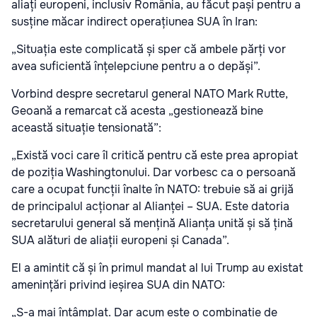
aliați europeni, inclusiv România, au făcut pași pentru a
susține măcar indirect operațiunea SUA în Iran:
„Situația este complicată și sper că ambele părți vor
avea suficientă înțelepciune pentru a o depăși”.
Vorbind despre secretarul general NATO Mark Rutte,
Geoană a remarcat că acesta „gestionează bine
această situație tensionată”:
„Există voci care îl critică pentru că este prea apropiat
de poziția Washingtonului. Dar vorbesc ca o persoană
care a ocupat funcții înalte în NATO: trebuie să ai grijă
de principalul acționar al Alianței – SUA. Este datoria
secretarului general să mențină Alianța unită și să țină
SUA alături de aliații europeni și Canada”.
El a amintit că și în primul mandat al lui Trump au existat
amenințări privind ieșirea SUA din NATO:
„S-a mai întâmplat. Dar acum este o combinație de