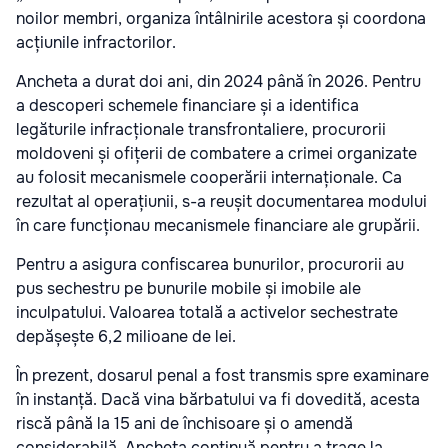
noilor membri, organiza întâlnirile acestora și coordona
acțiunile infractorilor.
Ancheta a durat doi ani, din 2024 până în 2026. Pentru
a descoperi schemele financiare și a identifica
legăturile infracționale transfrontaliere, procurorii
moldoveni și ofițerii de combatere a crimei organizate
au folosit mecanismele cooperării internaționale. Ca
rezultat al operațiunii, s-a reușit documentarea modului
în care funcționau mecanismele financiare ale grupării.
Pentru a asigura confiscarea bunurilor, procurorii au
pus sechestru pe bunurile mobile și imobile ale
inculpatului. Valoarea totală a activelor sechestrate
depășește 6,2 milioane de lei.
În prezent, dosarul penal a fost transmis spre examinare
în instanță. Dacă vina bărbatului va fi dovedită, acesta
riscă până la 15 ani de închisoare și o amendă
considerabilă. Ancheta continuă pentru a trage la