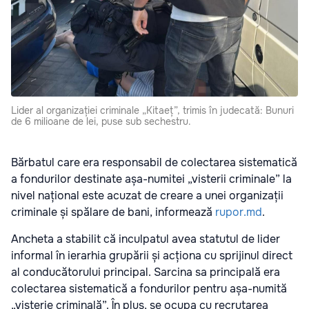
Lider al organizației criminale „Kitaeț”, trimis în judecată: Bunuri
de 6 milioane de lei, puse sub sechestru.
Bărbatul care era responsabil de colectarea sistematică
a fondurilor destinate așa-numitei „visterii criminale” la
nivel național este acuzat de creare a unei organizații
criminale și spălare de bani, informează
rupor.md
.
Ancheta a stabilit că inculpatul avea statutul de lider
informal în ierarhia grupării și acționa cu sprijinul direct
al conducătorului principal. Sarcina sa principală era
colectarea sistematică a fondurilor pentru așa-numită
„visterie criminală”. În plus, se ocupa cu recrutarea