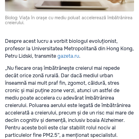
Biolog: Viața în orașe cu mediu poluat accelerează îmbătrânirea
creierului.
Despre acest lucru a vorbit biologul evoluționist,
profesor la Universitatea Metropolitană din Hong Kong,
Petru Lidski, transmite
gazeta.ru
.
„Nu fiecare oraș îmbătrânește creierul mai repede
decât orice zonă rurală. Dar dacă mediul urban
înseamnă mai mult praf fin, zgomot, căldură, stres
cronic și mai puține zone verzi, atunci un astfel de
mediu poate accelera cu adevărat îmbătrânirea
creierului. Poluarea aerului este legată de îmbătrânirea
accelerată a creierului, precum și de un risc mai mare de
declin cognitiv și demență, inclusiv boala Alzheimer.
Pentru aceste boli este clar stabilit rolul nociv al
particulelor fine PM2.5”, a menționat specialistul.