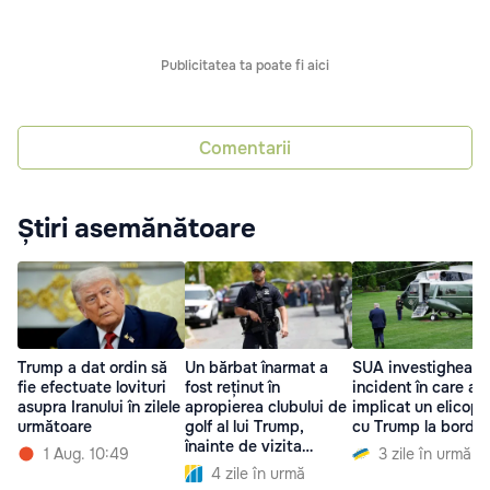
Publicitatea ta poate fi aici
Comentarii
Știri asemănătoare
Trump a dat ordin să
Un bărbat înarmat a
SUA investighează
fie efectuate lovituri
fost reținut în
incident în care a f
asupra Iranului în zilele
apropierea clubului de
implicat un elicopt
următoare
golf al lui Trump,
cu Trump la bord
înainte de vizita
1 Aug. 10:49
3 zile în urmă
președintelui
4 zile în urmă