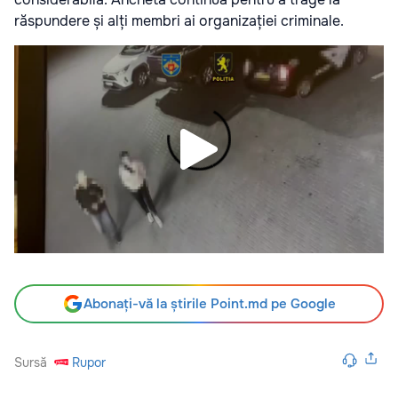
răspundere și alți membri ai organizației criminale.
Abonați-vă la știrile Point.md pe Google
Sursă
Rupor