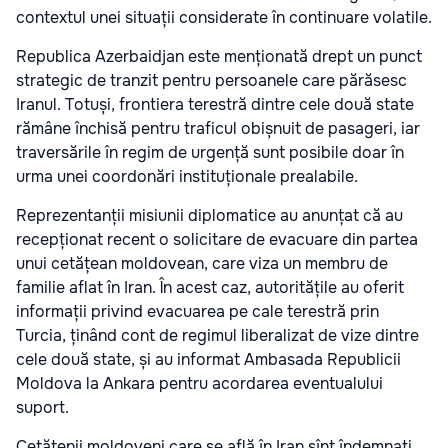
contextul unei situații considerate în continuare volatile.
Republica Azerbaidjan este menționată drept un punct
strategic de tranzit pentru persoanele care părăsesc
Iranul. Totuși, frontiera terestră dintre cele două state
rămâne închisă pentru traficul obișnuit de pasageri, iar
traversările în regim de urgență sunt posibile doar în
urma unei coordonări instituționale prealabile.
Reprezentanții misiunii diplomatice au anunțat că au
recepționat recent o solicitare de evacuare din partea
unui cetățean moldovean, care viza un membru de
familie aflat în Iran. În acest caz, autoritățile au oferit
informații privind evacuarea pe cale terestră prin
Turcia, ținând cont de regimul liberalizat de vize dintre
cele două state, și au informat Ambasada Republicii
Moldova la Ankara pentru acordarea eventualului
suport.
Cetățenii moldoveni care se află în Iran sînt îndemnați