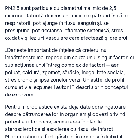
PM2.5 sunt particule cu diametrul mai mic de 2,5
microni. Datorită dimensiunii mici, ele pătrund în căile
respiratorii, pot ajunge în fluxul sanguin și, se
presupune, pot declanșa inflamație sistemică, stres
oxidativ și leziuni vasculare care afectează și creierul.
„Dar este important de înțeles că creierul nu
îmbătrânește mai repede din cauza unui singur factor, ci
sub acțiunea unui întreg complex de factori — aer
poluat, căldură, zgomot, sărăcie, inegalitate socială,
stres cronic și lipsa zonelor verzi. Un astfel de profil
cumulativ al expunerii autorii îl descriu prin conceptul
de expozom.
Pentru microplastice există deja date convingătoare
despre pătrunderea lor în organism și dovezi privind
potențialul lor nociv, acumularea în plăcile
aterosclerotice și asocierea cu riscul de infarct.
Microplastice au fost găsite și în creier și în lichidul