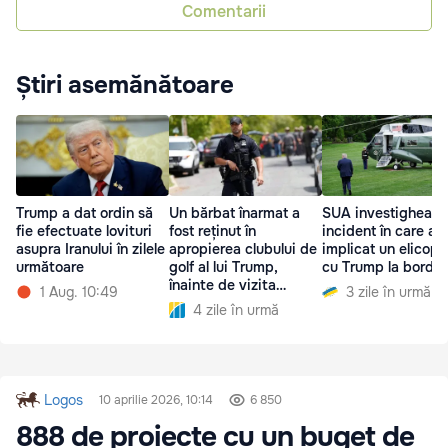
Comentarii
Știri asemănătoare
Trump a dat ordin să
Un bărbat înarmat a
SUA investighează
fie efectuate lovituri
fost reținut în
incident în care a f
asupra Iranului în zilele
apropierea clubului de
implicat un elicopt
următoare
golf al lui Trump,
cu Trump la bord
înainte de vizita
1 Aug. 10:49
3 zile în urmă
președintelui
4 zile în urmă
Logos
10 aprilie 2026, 10:14
6 850
888 de proiecte cu un buget de