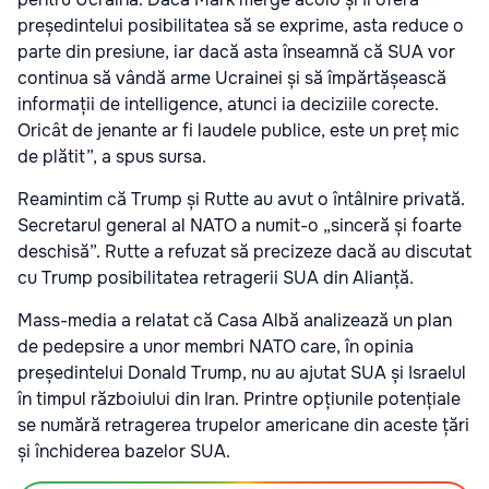
președintelui posibilitatea să se exprime, asta reduce o
parte din presiune, iar dacă asta înseamnă că SUA vor
continua să vândă arme Ucrainei și să împărtășească
informații de intelligence, atunci ia deciziile corecte.
Oricât de jenante ar fi laudele publice, este un preț mic
de plătit”, a spus sursa.
Reamintim că Trump și Rutte au avut o întâlnire privată.
Secretarul general al NATO a numit-o „sinceră și foarte
deschisă”. Rutte a refuzat să precizeze dacă au discutat
cu Trump posibilitatea retragerii SUA din Alianță.
Mass-media a relatat că Casa Albă analizează un plan
de pedepsire a unor membri NATO care, în opinia
președintelui Donald Trump, nu au ajutat SUA și Israelul
în timpul războiului din Iran. Printre opțiunile potențiale
se numără retragerea trupelor americane din aceste țări
și închiderea bazelor SUA.