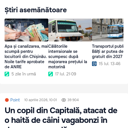
Știri asemănătoare
Apa și canalizarea, mai
Călătoriile
Transportul public 
scumpă pentru
interraionale se
Bălți ar putea deve
locuitorii din Chișinău.
scumpesc după
gratuit din 2027
Noile tarife aprobate
majorarea prețului la
15 Iul. 13:46
de ANRE
motorină
5 zile în urmă
17 Iul. 21:09
Point
10 aprilie 2026, 10:01
39 904
Un copil din Capitală, atacat de
o haită de câini vagabonzi în