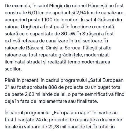
De exemplu, în satul Mingir din raionul Hâncești au fost
construite 6,01 km de apeduct și 2,94 km de canalizare,
acoperind peste 1.100 de locuitori. În satul Grăseni din
raionul Ungheni a fost pusă în funcțiune o centrală
solară cu o capacitate de 80 kW. În Strășeni a fost
extinsă rețeaua de canalizare în trei sectoare. În
raioanele Râșcani, Cimișlia, Soroca, Fălești și alte
raioane au fost reparate grădinițele, modernizat
iluminatul stradal și realizată termomodernizarea
școlilor.
Până în prezent, în cadrul programului „Satul European
2” au fost aprobate 888 de proiecte cu un buget total
de peste 2,62 miliarde de lei, o parte semnificativă fiind
deja în faza de implementare sau finalizate.
În cadrul programului „Europa aproape” în martie au
fost finanțate 24 de proiecte de reparație a drumurilor
locale în valoare de 21,78 milioane de lei. În total, în