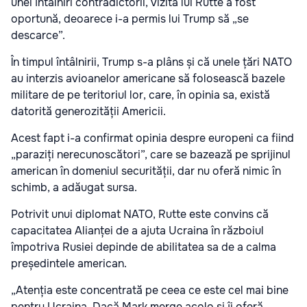
unei întâlniri contradictorii, vizita lui Rutte a fost
oportună, deoarece i-a permis lui Trump să „se
descarce”.
În timpul întâlnirii, Trump s-a plâns și că unele țări NATO
au interzis avioanelor americane să folosească bazele
militare de pe teritoriul lor, care, în opinia sa, există
datorită generozității Americii.
Acest fapt i-a confirmat opinia despre europeni ca fiind
„paraziți nerecunoscători”, care se bazează pe sprijinul
american în domeniul securității, dar nu oferă nimic în
schimb, a adăugat sursa.
Potrivit unui diplomat NATO, Rutte este convins că
capacitatea Alianței de a ajuta Ucraina în războiul
împotriva Rusiei depinde de abilitatea sa de a calma
președintele american.
„Atenția este concentrată pe ceea ce este cel mai bine
pentru Ucraina. Dacă Mark merge acolo și îi oferă