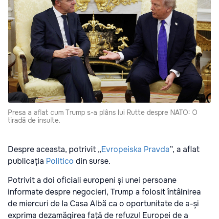
Presa a aflat cum Trump s-a plâns lui Rutte despre NATO: O
tiradă de insulte.
Despre aceasta, potrivit „
Evropeiska Pravda
”, a aflat
publicația
Politico
din surse.
Potrivit a doi oficiali europeni și unei persoane
informate despre negocieri, Trump a folosit întâlnirea
de miercuri de la Casa Albă ca o oportunitate de a-și
exprima dezamăgirea față de refuzul Europei de a