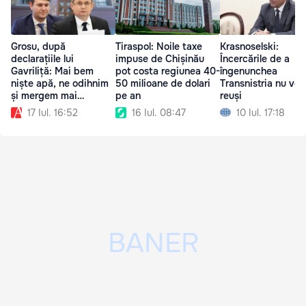
Grosu, după
Tiraspol: Noile taxe
Krasnoselski:
declarațiile lui
impuse de Chișinău
Încercările de a
Gavriliță: Mai bem
pot costa regiunea 40-
îngenunchea
niște apă, ne odihnim
50 milioane de dolari
Transnistria nu vor
și mergem mai
pe an
reuși
departe
17 Iul. 16:52
16 Iul. 08:47
10 Iul. 17:18