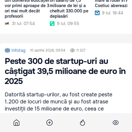
din domeniul educației
un salariu de 1,5
mare al rudei în AA
vor primi aproape de 3
milioane de lei și a
Costiuc aberează
ori mai mult decât
cheltuit 330.000 pe
9 Iul. 18:44
profesorii
deplasări
31 Iul. 07:54
9 Iul. 09:55
Infotag
10 aprilie 2026, 09:54
11 327
Peste 300 de startup-uri au
câștigat 39,5 milioane de euro în
2025
Datorită startup-urilor, au fost create peste
1.200 de locuri de muncă și au fost atrase
investiții de 15 milioane de euro, ceea ce
depășește de două ori indicatorul similar din
2024.