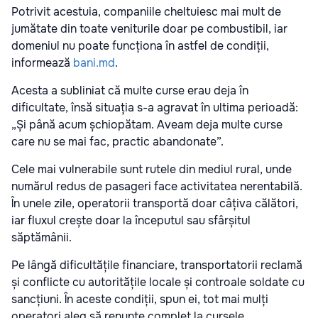
Potrivit acestuia, companiile cheltuiesc mai mult de
jumătate din toate veniturile doar pe combustibil, iar
domeniul nu poate funcționa în astfel de condiții,
informează
bani.md
.
Acesta a subliniat că multe curse erau deja în
dificultate, însă situația s-a agravat în ultima perioadă:
„Și până acum șchiopătam. Aveam deja multe curse
care nu se mai fac, practic abandonate”.
Cele mai vulnerabile sunt rutele din mediul rural, unde
numărul redus de pasageri face activitatea nerentabilă.
În unele zile, operatorii transportă doar câțiva călători,
iar fluxul crește doar la începutul sau sfârșitul
săptămânii.
Pe lângă dificultățile financiare, transportatorii reclamă
și conflicte cu autoritățile locale și controale soldate cu
sancțiuni. În aceste condiții, spun ei, tot mai mulți
operatori aleg să renunțe complet la cursele