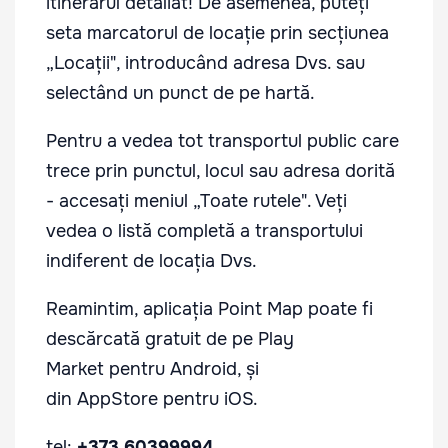
itinerarul detaliat! De asemenea, puteți
seta marcatorul de locație prin secțiunea
„Locații", introducând adresa Dvs. sau
selectând un punct de pe hartă.
Pentru a vedea tot transportul public care
trece prin punctul, locul sau adresa dorită
- accesați meniul „Toate rutele". Veți
vedea o listă completă a transportului
indiferent de locația Dvs.
Reamintim, aplicația
Point Map
poate fi
descărcată gratuit de pe
Play
Market
pentru Android, și
din
AppStore
pentru iOS.
tel:
+373 60399994