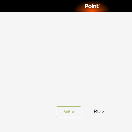
⌵
RU
Войти