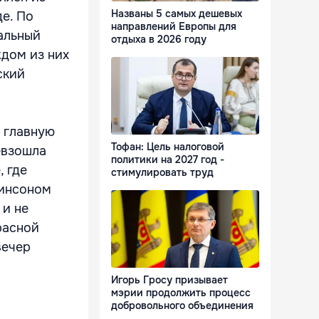
Названы 5 самых дешевых
е. По
направлений Европы для
альный
отдыха в 2026 году
ждом из них
ский
 главную
Тофан: Цель налоговой
евзошла
политики на 2027 год -
, где
стимулировать труд
тинсоном
 и не
расной
вечер
Игорь Гросу призывает
мэрии продолжить процесс
добровольного объединения