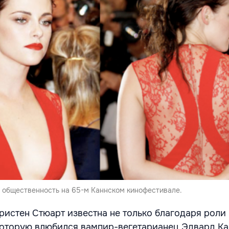
 общественность на 65-м Каннском кинофестивале.
Кристен Стюарт известна не только благодаря роли
 которую влюбился вампир-вегетарианец Эдвард Ка