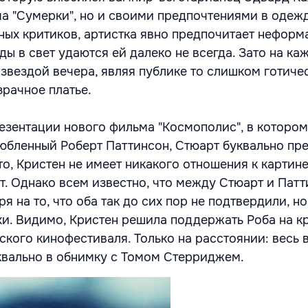
 "Сумерки", но и своими предпочтениями в одежд
ых критиков, артистка явно предпочитает неформ
ды в свет удаются ей далеко не всегда. Зато на ка
 звездой вечера, являя публике то слишком готиче
зрачное платье.
езентации нового фильма "Космополис", в котором
любленный Роберт Паттинсон, Стюарт буквально пр
о, Кристен не имеет никакого отношения к картине
т. Однако всем известно, что между Стюарт и Пат
я на то, что оба так до сих пор не подтвердили, но
хи. Видимо, Кристен решила поддержать Роба на к
ского кинофестиваля. Только на расстоянии: весь 
квально в обнимку с Томом Стерриджем.