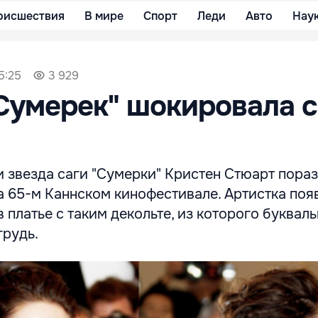
оисшествия
В мире
Спорт
Леди
Авто
Нау
5:25
3 929
Сумерек" шокировала 
и звезда саги "Сумерки" Кристен Стюарт пора
а 65-м Каннском кинофестивале. Артистка поя
 платье с таким декольте, из которого буквал
грудь.