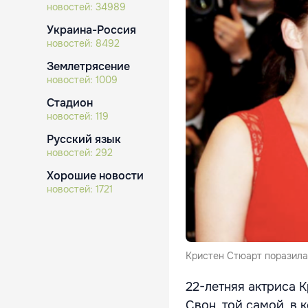
новостей:
34989
Украина-Россия
новостей:
8492
Землетрясение
новостей:
1009
Стадион
новостей:
119
Русский язык
новостей:
292
Хорошие новости
новостей:
1721
Кристен Стюарт поразила
22-летняя актриса 
Свон, той самой, в