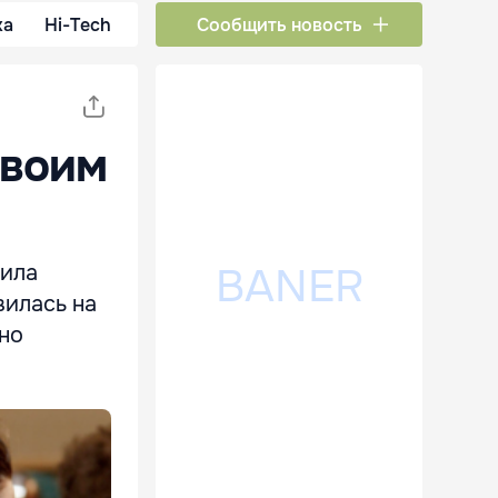
ка
Hi-Tech
Сообщить новость
своим
зила
вилась на
ьно