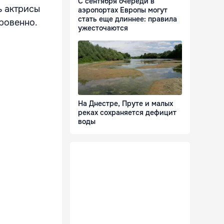
С сентября очереди в
ь актрисы
аэропортах Европы могут
стать еще длиннее: правила
ровенно.
ужесточаются
На Днестре, Пруте и малых
реках сохраняется дефицит
воды