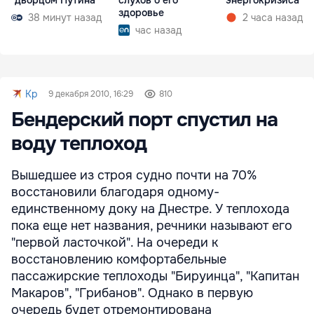
"дворцом Путина"
слухов о его
энергокризиса
здоровье
38 минут назад
2 часа назад
час назад
Kp
9 декабря 2010, 16:29
810
Бендерский порт спустил на
воду теплоход
Вышедшее из строя судно почти на 70%
восстановили благодаря одному-
единственному доку на Днестре. У теплохода
пока еще нет названия, речники называют его
"первой ласточкой". На очереди к
восстановлению комфортабельные
пассажирские теплоходы "Бируинца", "Капитан
Макаров", "Грибанов". Однако в первую
очередь будет отремонтирована