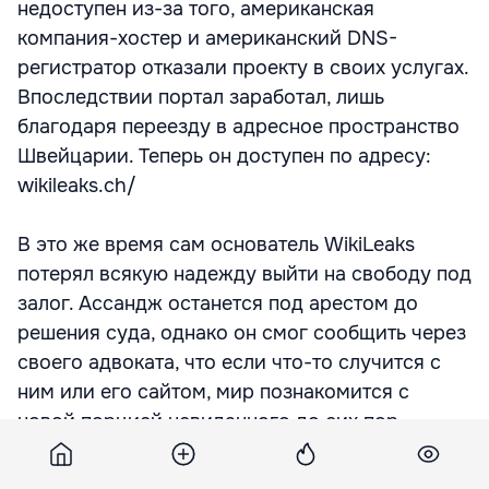
недоступен из-за того, американская
компания-хостер и американский DNS-
регистратор отказали проекту в своих услугах.
Впоследствии портал заработал, лишь
благодаря переезду в адресное пространство
Швейцарии. Теперь он доступен по адресу:
wikileaks.ch/
В это же время сам основатель WikiLeaks
потерял всякую надежду выйти на свободу под
залог. Ассандж останется под арестом до
решения суда, однако он смог сообщить через
своего адвоката, что если что-то случится с
ним или его сайтом, мир познакомится с
новой порцией невиданного до сих пор
компромата. Адвокат Ассанджа Марк Стивенс
завил, что дело об изнасиловании,