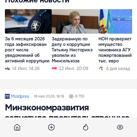
Похожие новости
За 6 месяцев 2026
Задержанную по
НОН проверяет
года зафиксирован
делу о коррупции
имущество
рост числа
Татьяну Нисторикэ
чиновника АГУ из
уведомлений об
уволили из
пожертвований в 
активной коррупции
Минсельхоза
тыс. евро
14 Июл. 14:26
22 Июл. 20:09
4 дня назад
Moldpres
18 мая 2026, 18:18
8 755
Минэкономразвития
запустило правительственную
программу Reușim