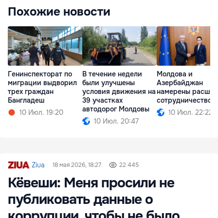
Похожие новости
Генинспекторат по
В течение недели
Молдова и
миграции выдворил
были улучшены
Азербайджан
трех граждан
условия движения на
намерены расшир
Бангладеш
39 участках
сотрудничество
автодорог Молдовы
10 Июл. 19:20
10 Июл. 22:22
10 Июл. 20:47
Ziua
18 мая 2026, 18:27
22 445
Кёвеши: Меня просили не
публиковать данные о
коррупции, чтобы не было