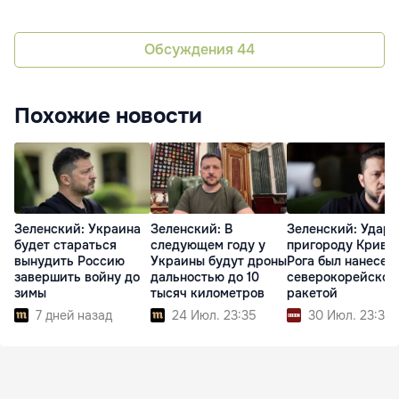
Обсуждения
44
Похожие новости
Зеленский: Украина
Зеленский: В
Зеленский: Удар 
будет стараться
следующем году у
пригороду Криво
вынудить Россию
Украины будут дроны
Рога был нанесен
завершить войну до
дальностью до 10
северокорейской
зимы
тысяч километров
ракетой
7 дней назад
24 Июл. 23:35
30 Июл. 23:31