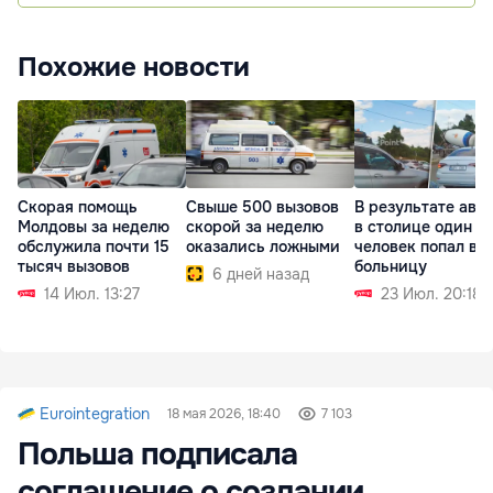
Похожие новости
Скорая помощь
Свыше 500 вызовов
В результате ава
Молдовы за неделю
скорой за неделю
в столице один
обслужила почти 15
оказались ложными
человек попал в
тысяч вызовов
больницу
6 дней назад
14 Июл. 13:27
23 Июл. 20:18
Eurointegration
18 мая 2026, 18:40
7 103
Польша подписала
соглашение о создании