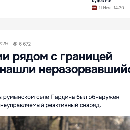
судов РФ
11 Июл. 14:30
7:29
6 672
и рядом с границей
 нашли неразорвавший
, в румынском селе Пардина был обнаружен
неуправляемый реактивный снаряд.