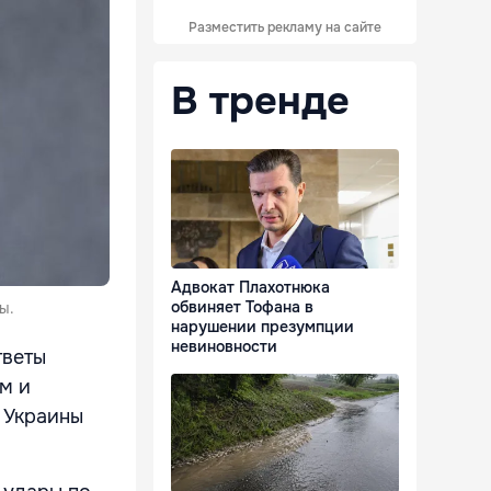
Разместить рекламу на сайте
В тренде
Адвокат Плахотнюка
обвиняет Тофана в
ы.
нарушении презумпции
невиновности
тветы
м и
а Украины