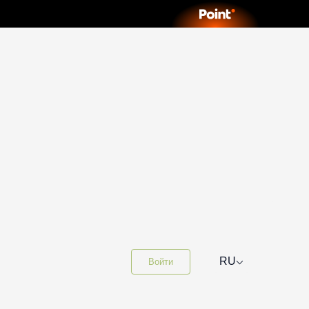
⌵
RU
Войти