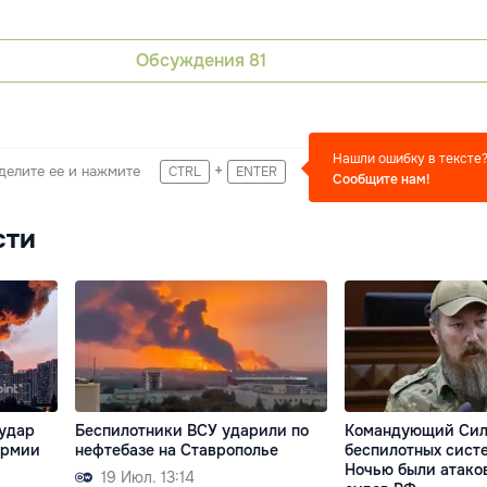
Обсуждения
81
Нашли ошибку в тексте
+
делите ее и нажмите
CTRL
ENTER
Сообщите нам!
сти
 удар
Беспилотники ВСУ ударили по
Командующий Си
армии
нефтебазе на Ставрополье
беспилотных сист
Ночью были атако
19 Июл. 13:14