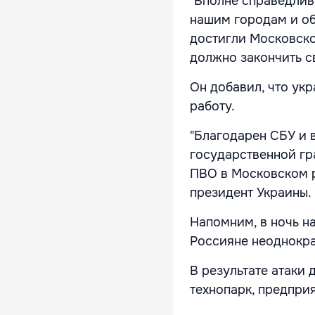
"Вполне справедлив
нашим городам и об
достигли Московско
должно закончить св
Он добавил, что ук
работу.
"Благодарен СБУ и 
государственной гр
ПВО в Московском р
президент Украины.
Напомним, в ночь н
Россияне неоднокра
В результате атаки 
технопарк, предпри