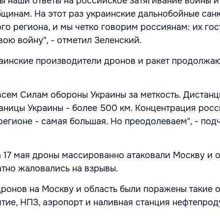
ы наши ответы на российское затягивание войны и
щинам. На этот раз украинские дальнобойные сан
го региона, и мы четко говорим россиянам: их го
ою войну", - отметил Зеленский.
раинские производители дронов и ракет продолжа
всем Силам обороны Украины за меткость. Дистанц
аницы Украины - более 500 км. Концентрация рос
егионе - самая большая. Но преодолеваем", - под
а 17 мая дроны массированно атаковали Москву и о
тно жаловались на взрывы.
дронов на Москву и область были поражены такие о
ятие, НПЗ, аэропорт и наливная станция нефтепрод