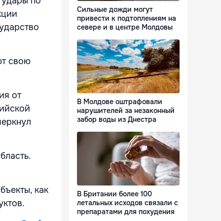
 удары по
Сильные дожди могут
кции
привести к подтоплениям на
сударство
севере и в центре Молдовы
ют свою
ия от
В Молдове оштрафовали
сийской
нарушителей за незаконный
забор воды из Днестра
черкнул
бласть.
бъекты, как
В Британии более 100
уктов.
летальных исходов связали с
препаратами для похудения