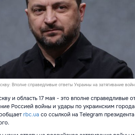
оскву: Вполне справедливые ответы Украины на затягивание войн
кву и область 17 мая - это вполне справедливые о
ание Россией войны и удары по украинским города
сообщает
rbc.ua
со ссылкой на Telegram президент
ого.