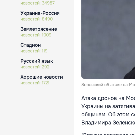
новостей:
34987
Украина-Россия
новостей:
8490
Землетрясение
новостей:
1009
Стадион
новостей:
119
Русский язык
новостей:
292
Хорошие новости
новостей:
1721
Зеленский об атаке на М
Атака дронов на Мос
Украины на затягив
общинам. Об этом 
Владимира Зеленск