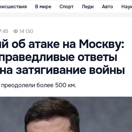
оисшествия
В мире
Спорт
Леди
Авто
Нау
7:45
14 130
й об атаке на Москву:
праведливые ответы
на затягивание войны
 преодолели более 500 км.