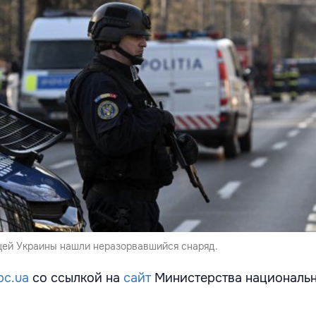
цей Украины нашли неразорвавшийся снаряд.
bc.ua
со ссылкой на
сайт
Министерства националь