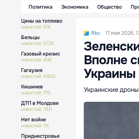
Политика
Экономика
Общество
Пр
Цены на топливо
новостей:
376
17 мая 2026, 1
Rbc
Бельцы
Зеленски
новостей:
5726
Газовый кризис
Вполне с
новостей:
406
Украины 
Гагаузия
новостей:
10842
Кишинев
Украинские дроны
новостей:
770
ДТП в Молдове
новостей:
7821
Нет войне
новостей:
131
Приднестровье