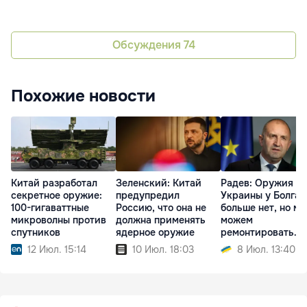
Обсуждения
74
Похожие новости
Китай разработал
Зеленский: Китай
Радев: Оружия д
секретное оружие:
предупредил
Украины у Болга
100-гигаваттные
Россию, что она не
больше нет, но мы
микроволны против
должна применять
можем
спутников
ядерное оружие
ремонтировать
технику
12 Июл. 15:14
10 Июл. 18:03
8 Июл. 13:40