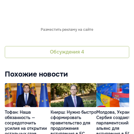
Разместить рекламу на сайте
Обсуждения
4
Похожие новости
Тофан: Наша
Книрш: Нужно быстро
Молдова, Украина
обязанность —
сформировать
Сербия создают
сосредоточить
правительство для
парламентский
усилия на открытии
продолжения
альянс для
остальных глав
вступления в ЕС
вступления в ЕС