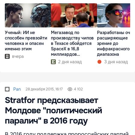
Ученый: ИИ не
Мегазавод по
Разработаны очки
способен превзойти
производству чипов
расширяющие
человека и опасен
в Техасе обойдется
зрение до
именно этим
SpaceX в 16,8
инфракрасного
миллиардов
диапазона
вчера
долларов
2 дня назад
3 дня назад
Pan
28 декабря 2015, 16:17
4 102
Stratfor предсказывает
Молдове "политический
паралич" в 2016 году
В 2016 году поддержка пророссийских партий