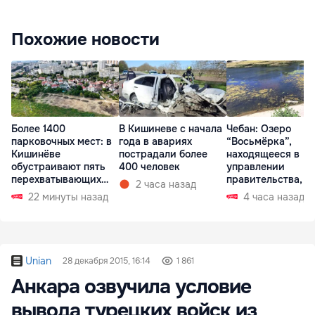
Похожие новости
Более 1400
В Кишиневе с начала
Чебан: Озеро
парковочных мест: в
года в авариях
“Восьмёрка”,
Кишинёве
пострадали более
находящееся в
обустраивают пять
400 человек
управлении
перехватывающих
правительства, в
2 часа назад
парковок
запустении
22 минуты назад
4 часа назад
Unian
28 декабря 2015, 16:14
1 861
Анкара озвучила условие
вывода турецких войск из