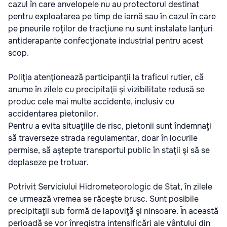
cazul în care anvelopele nu au protectorul destinat
pentru exploatarea pe timp de iarnă sau în cazul în care
pe pneurile roţilor de tracţiune nu sunt instalate lanţuri
antiderapante confecţionate industrial pentru acest
scop.
Poliţia atenţionează participanţii la traficul rutier, că
anume în zilele cu precipitaţii şi vizibilitate redusă se
produc cele mai multe accidente, inclusiv cu
accidentarea pietonilor.
Pentru a evita situaţiile de risc, pietonii sunt îndemnaţi
să traverseze strada regulamentar, doar în locurile
permise, să aştepte transportul public în staţii şi să se
deplaseze pe trotuar.
Potrivit Serviciului Hidrometeorologic de Stat, în zilele
ce urmează vremea se răceşte brusc. Sunt posibile
precipitaţii sub formă de lapoviţă şi ninsoare. În această
perioadă se vor înregistra intensificări ale vântului din