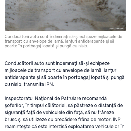
Conducătorii auto sunt îndemnaţi să-şi echipeze mijloacele de
transport cu anvelope de iarnă, lanţuri antiderapante şi să
poarte în portbagaj lopată şi pungă cu nisip.
Conducătorii auto sunt îndemnaţi să-şi echipeze
mijloacele de transport cu anvelope de iarnă, lanţuri
antiderapante şi să poarte în portbagaj lopată şi pungă
cu nisip, transmite IPN.
Inspectoratul Naţional de Patrulare recomandă
şoferilor, în timpul călătoriei, să păstreze o distanţă de
siguranţă faţă de vehiculele din faţă, să nu frâneze
brusc şi să utilizeze cu precădere frâna de motor. INP
reaminteşte că este interzisă exploatarea vehiculelor în