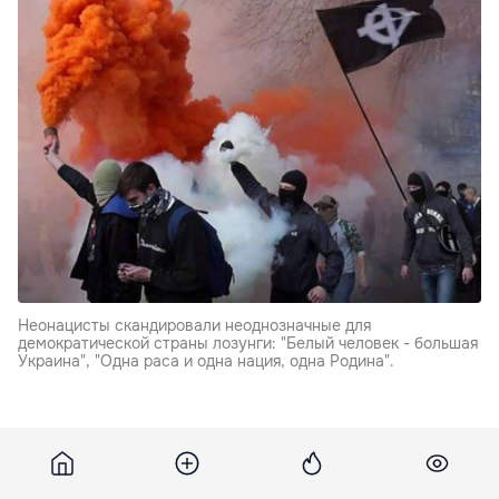
Неонацисты скандировали неоднозначные для
демократической страны лозунги: "Белый человек - большая
Украина", "Одна раса и одна нация, одна Родина".
Большая колонна с активистами проследовала по
центральным улицам Одессы от памятника Тарасу
Шевченко к Александровскому проспекту, где погиб