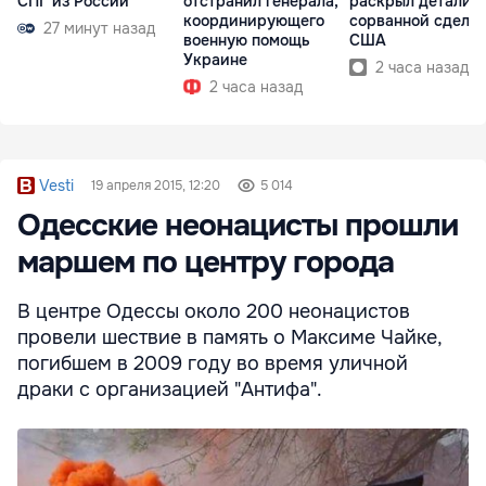
СПГ из России
отстранил генерала,
раскрыл детали
координирующего
сорванной сделки
27 минут назад
военную помощь
США
Украине
2 часа назад
2 часа назад
Vesti
19 апреля 2015, 12:20
5 014
Одесские неонацисты прошли
маршем по центру города
В центре Одессы около 200 неонацистов
провели шествие в память о Максиме Чайке,
погибшем в 2009 году во время уличной
драки с организацией "Антифа".