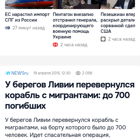
ЕС нарастил импорт
Пентагон внезапно
Пезешкиан вперв
СПГ из России
отстранил генерала,
раскрыл детали
координирующего
сорванной сделки
27 минут назад
военную помощь
США
Украине
2 часа назад
2 часа назад
NEWSru
19 апреля 2015, 12:30
2 056
У берегов Ливии перевернулся
корабль с мигрантами: до 700
погибших
У берегов Ливии перевернулся корабль с
мигрантами, на борту которого было до 700
человек. Идет спасательная операция,