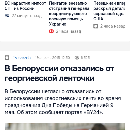
ЕС нарастил импорт
Пентагон внезапно
Пезешкиан вперв
СПГ из России
отстранил генерала,
раскрыл детали
координирующего
сорванной сделки
27 минут назад
военную помощь
США
Украине
2 часа назад
2 часа назад
Tvzvezda
19 апреля 2015, 12:50
6 525
В Белоруссии отказались от
георгиевской ленточки
В Белоруссии негласно отказались от
использования «георгиевских лент» во время
празднования Дня Победы на Германией 9
мая. Об этом сообщает портал «BY24».