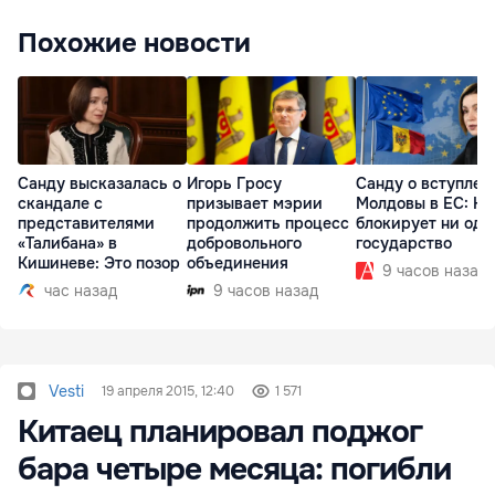
Похожие новости
Санду высказалась о
Игорь Гросу
Санду о вступлен
скандале с
призывает мэрии
Молдовы в ЕС: На
представителями
продолжить процесс
блокирует ни одн
«Талибана» в
добровольного
государство
Кишиневе: Это позор
объединения
9 часов назад
час назад
9 часов назад
Vesti
19 апреля 2015, 12:40
1 571
Китаец планировал поджог
бара четыре месяца: погибли