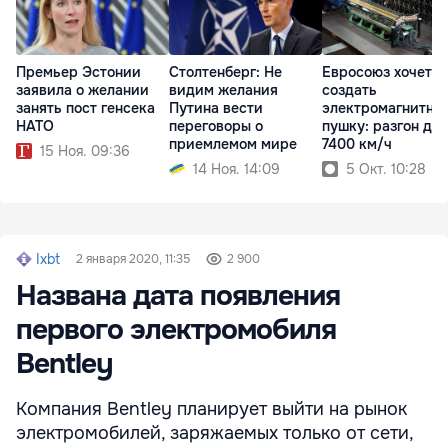
Премьер Эстонии
Столтенберг: Не
Евросоюз хочет
заявила о желании
видим желания
создать
занять пост генсека
Путина вести
электромагнитну
НАТО
переговоры о
пушку: разгон до
приемлемом мире
7400 км/ч
15 Ноя. 09:36
14 Ноя. 14:09
5 Окт. 10:28
Ixbt
2 января 2020, 11:35
2 900
Названа дата появления
первого электромобиля
Bentley
Компания Bentley планирует выйти на рынок
электромобилей, заряжаемых только от сети,