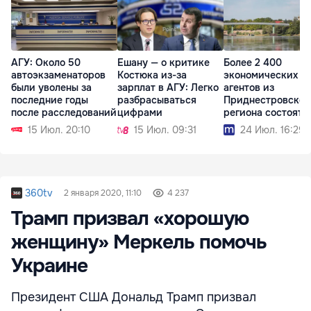
АГУ: Около 50
Ешану — о критике
Более 2 400
автоэкзаменаторов
Костюка из-за
экономических
были уволены за
зарплат в АГУ: Легко
агентов из
последние годы
разбрасываться
Приднестровског
после расследований
цифрами
региона состоят 
учёте в АГУ
15 Июл. 20:10
15 Июл. 09:31
24 Июл. 16:29
360tv
2 января 2020, 11:10
4 237
Трамп призвал «хорошую
женщину» Меркель помочь
Украине
Президент США Дональд Трамп призвал