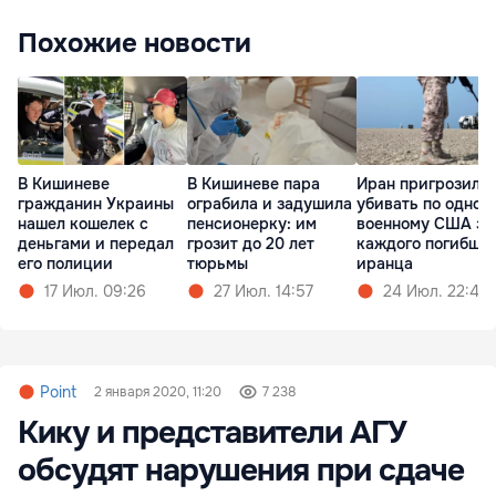
Похожие новости
В Кишиневе
В Кишиневе пара
Иран пригрозил
гражданин Украины
ограбила и задушила
убивать по одном
нашел кошелек с
пенсионерку: им
военному США за
деньгами и передал
грозит до 20 лет
каждого погибше
его полиции
тюрьмы
иранца
17 Июл. 09:26
27 Июл. 14:57
24 Июл. 22:48
Point
2 января 2020, 11:20
7 238
Кику и представители АГУ
обсудят нарушения при сдаче