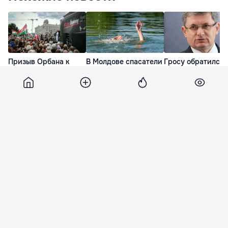
Призыв Орбана к
В Молдове спасатели
Гросу обратился 
протесту против
призвали к
гражданам с
отстранения
осторожности на
призывом сократ
президента Венгрии
воде в жаркие дни
потребление
не получил
электроэнергии
17 Июл. 15:02
поддержки
9 Июл. 22:42
2 дня назад
Izvestia
2 января 2020, 11:00
4 492
Психолог назвала 12 способов
справиться с новогодней
депрессией