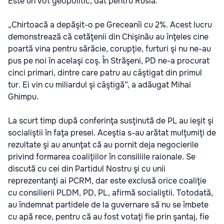
Este un vot geopolitic, dat pentru Rusia.”
„Chirtoacă a depăşit-o pe Greceanîi cu 2%. Acest lucru
demonstrează că cetăţenii din Chişinău au înţeles cine
poartă vina pentru sărăcie, corupţie, furturi şi nu ne-au
pus pe noi în acelaşi coş. În Străşeni, PD ne-a procurat
cinci primari, dintre care patru au câştigat din primul
tur. Ei vin cu miliardul şi câştigă”, a adăugat Mihai
Ghimpu.
La scurt timp după conferinţa susţinută de PL au ieşit şi
socialiştii în faţa presei. Aceştia s-au arătat mulţumiţi de
rezultate şi au anunţat că au pornit deja negocierile
privind formarea coaliţiilor în consiliile raionale. Se
discută cu cei din Partidul Nostru şi cu unii
reprezentanţi ai PCRM, dar este exclusă orice coaliţie
cu consilierii PLDM, PD, PL, afirmă socialiştii. Totodată,
au îndemnat partidele de la guvernare să nu se îmbete
cu apă rece, pentru că au fost votaţi fie prin şantaj, fie