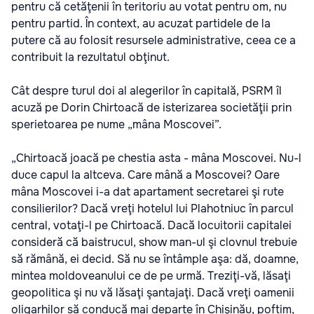
pentru că cetăţenii în teritoriu au votat pentru om, nu
pentru partid. În context, au acuzat partidele de la
putere că au folosit resursele administrative, ceea ce a
contribuit la rezultatul obţinut.
Cât despre turul doi al alegerilor în capitală, PSRM îl
acuză pe Dorin Chirtoacă de isterizarea societăţii prin
sperietoarea pe nume „mâna Moscovei”.
„Chirtoacă joacă pe chestia asta - mâna Moscovei. Nu-l
duce capul la altceva. Care mână a Moscovei? Oare
mâna Moscovei i-a dat apartament secretarei şi rute
consilierilor? Dacă vreţi hotelul lui Plahotniuc în parcul
central, votaţi-l pe Chirtoacă. Dacă locuitorii capitalei
consideră că baistrucul, show man-ul şi clovnul trebuie
să rămână, ei decid. Să nu se întâmple aşa: dă, doamne,
mintea moldoveanului ce de pe urmă. Treziţi-vă, lăsaţi
geopolitica şi nu vă lăsaţi şantajaţi. Dacă vreţi oamenii
oligarhilor să conducă mai departe în Chişinău, poftim,