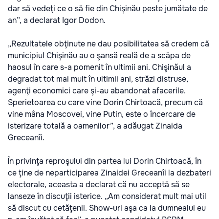
dar să vedeţi ce o să fie din Chişinău peste jumătate de
an”, a declarat Igor Dodon.
„Rezultatele obţinute ne dau posibilitatea să credem că
municipiul Chişinău au o şansă reală de a scăpa de
haosul în care s-a pomenit în ultimii ani. Chişinăul a
degradat tot mai mult în ultimii ani, străzi distruse,
agenţi economici care şi-au abandonat afacerile.
Sperietoarea cu care vine Dorin Chirtoacă, precum că
vine mâna Moscovei, vine Putin, este o încercare de
isterizare totală a oamenilor”, a adăugat Zinaida
Greceanîi.
În privinţa reproşului din partea lui Dorin Chirtoacă, în
ce ţine de neparticiparea Zinaidei Greceanîi la dezbateri
electorale, aceasta a declarat că nu acceptă să se
lanseze în discuţii isterice. „Am considerat mult mai util
să discut cu cetăţenii. Show-uri aşa ca la dumnealui eu