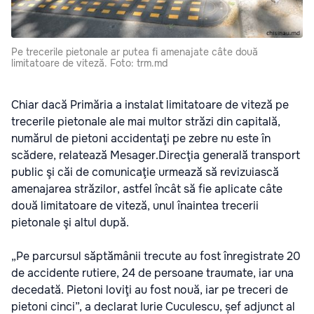
Pe trecerile pietonale ar putea fi amenajate câte două
limitatoare de viteză. Foto: trm.md
Chiar dacă Primăria a instalat limitatoare de viteză pe
trecerile pietonale ale mai multor străzi din capitală,
numărul de pietoni accidentaţi pe zebre nu este în
scădere, relatează Mesager.Direcţia generală transport
public şi căi de comunicaţie urmează să revizuiască
amenajarea străzilor, astfel încât să fie aplicate câte
două limitatoare de viteză, unul înaintea trecerii
pietonale şi altul după.
„Pe parcursul săptămânii trecute au fost înregistrate 20
de accidente rutiere, 24 de persoane traumate, iar una
decedată. Pietoni loviţi au fost nouă, iar pe treceri de
pietoni cinci”, a declarat Iurie Cuculescu, șef adjunct al