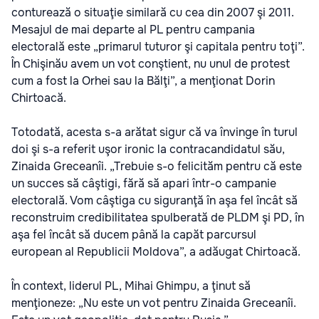
conturează o situaţie similară cu cea din 2007 şi 2011.
Mesajul de mai departe al PL pentru campania
electorală este „primarul tuturor şi capitala pentru toţi”.
În Chişinău avem un vot conştient, nu unul de protest
cum a fost la Orhei sau la Bălţi”, a menţionat Dorin
Chirtoacă.
Totodată, acesta s-a arătat sigur că va învinge în turul
doi şi s-a referit uşor ironic la contracandidatul său,
Zinaida Greceanîi. „Trebuie s-o felicităm pentru că este
un succes să câştigi, fără să apari într-o campanie
electorală. Vom câştiga cu siguranţă în aşa fel încât să
reconstruim credibilitatea spulberată de PLDM şi PD, în
aşa fel încât să ducem până la capăt parcursul
european al Republicii Moldova”, a adăugat Chirtoacă.
În context, liderul PL, Mihai Ghimpu, a ţinut să
menţioneze: „Nu este un vot pentru Zinaida Greceanîi.