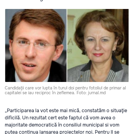
Candidaţii care vor lupta în turul doi pentru fotoliul de primar al
capitalei se iau reciproc în zeflemea. Foto: jurnal.md
„Participarea la vot este mai mică, constatăm o situaţie
dificilă. Un rezultat cert este faptul că vom avea o
majoritate democratică în consiliul municipal si vom
putea continua lansarea proiectelor noi. Pentru II se