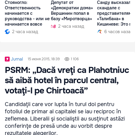
Стояногло:
Депутат от
Санду высказалас
Ответственность
«Демократии дома»
скандале с
начинается с
Вершинин попал в
представителями
руководства - или не
базу «Миротворца»
«Талибана» в
начинается вовсе
Кишиневе: Это по
2 часа назад
2 часа назад
6 часов назад
Jurnal
15 июня 2015, 18:39
1 106
PSRM: „Dacă vreţi ca Plahotniuc
să aibă hotel în parcul central,
votaţi-l pe Chirtoacă”
Candidaţii care vor lupta în turul doi pentru
fotoliul de primar al capitalei se iau reciproc în
zeflemea. Liberalii şi socialiştii au susţinut astăzi
conferinţe de presă unde au vorbit despre
rezultatele alegerilor.