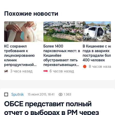
Похожие новости
КС сохранил
Более 1400
В Кишиневе с нач
требования к
парковочных мест: в
года в авариях
лицензированию
Кишинёве
пострадали более
клиник
обустраивают пять
400 человек
репродуктивной
перехватывающих
8 часов назад
медицины
парковок
3 часа назад
6 часов назад
Sputnik
15 июня 2015, 18:41
1 363
ОБСЕ представит полный
отчет о выборах в РМ через