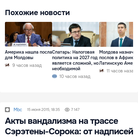
Похожие новости
Америка нашла посла
Спатарь: Налоговая
Молдова назначи
для Молдовы
политика на 2027 год
послов в Африку 
является сложной, но
Латинскую Амер
9 часов назад
необходимой
11 часов назад
10 часов назад
Mbc
15 июня 2015, 18:35
7 147
Акты вандализма на трассе
Сэрэтены-Сорока: от надписей