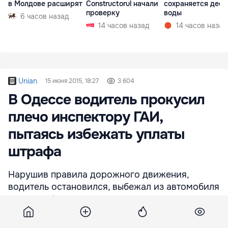
в Молдове расширят
Constructorul начали
сохраняется деф
проверку
воды
6 часов назад
14 часов назад
14 часов назад
Unian
15 июня 2015, 18:27
3 604
В Одессе водитель прокусил
плечо инспектору ГАИ,
пытаясь избежать уплаты
штрафа
Нарушив правила дорожного движения,
водитель остановился, выбежал из автомобиля
и начал убегать от инспекторов.