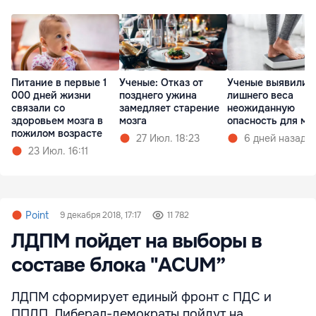
Питание в первые 1
Ученые: Отказ от
Ученые выявили 
000 дней жизни
позднего ужина
лишнего веса
связали со
замедляет старение
неожиданную
здоровьем мозга в
мозга
опасность для мо
пожилом возрасте
27 Июл. 18:23
6 дней назад
23 Июл. 16:11
Point
9 декабря 2018, 17:17
11 782
ЛДПМ пойдет на выборы в
составе блока "ACUM”
ЛДПМ сформирует единый фронт с ПДС и
ППДП. Либерал-демократы пойдут на