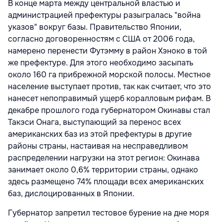
В конце марта между центральной властью и
администрацией префектуры разыгралась "война
указов" вокруг базы. Правительство Японии,
согласно договоренностям с США от 2006 года,
намерено перенести Футэмму в район Хэноко в той
же префектуре. Для этого необходимо засыпать
около 160 га прибрежной морской полосы. Местное
население выступает против, так как считает, что это
нанесет непоправимый ущерб коралловым рифам. В
декабре прошлого года губернатором Окинавы стал
Такэси Онага, выступающий за перенос всех
американских баз из этой префектуры в другие
районы страны, настаивая на несправедливом
распределении нагрузки на этот регион: Окинава
занимает около 0,6% территории страны, однако
здесь размещено 74% площади всех американских
баз, дислоцированных в Японии.
Губернатор запретил тестовое бурение на дне моря