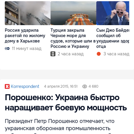
Россия ударила
Турция закрыла
Сын Джо Байдена
ракетой по жилому
Черное море для
сообщил об
дому в Харькове
судов, которые шли в
ухудшении здоро
Россию и Украину
отца
11 минут назад
2 часа назад
3 часа назад
Korrespondent
4 апреля 2015, 16:51
4 680
Порошенко: Украина быстро
наращивает боевую мощность
Президент Петр Порошенко отмечает, что
украинская оборонная промышленность