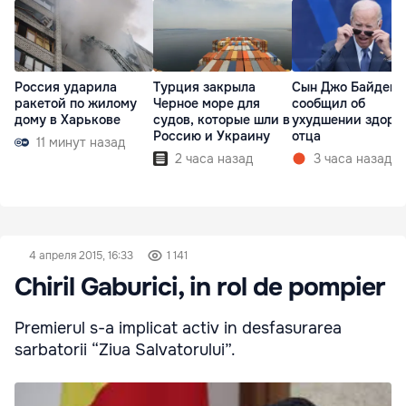
Россия ударила
Турция закрыла
Сын Джо Байдена
ракетой по жилому
Черное море для
сообщил об
дому в Харькове
судов, которые шли в
ухудшении здоро
Россию и Украину
отца
11 минут назад
2 часа назад
3 часа назад
4 апреля 2015, 16:33
1 141
Chiril Gaburici, in rol de pompier
Premierul s-a implicat activ in desfasurarea
sarbatorii “Ziua Salvatorului”.