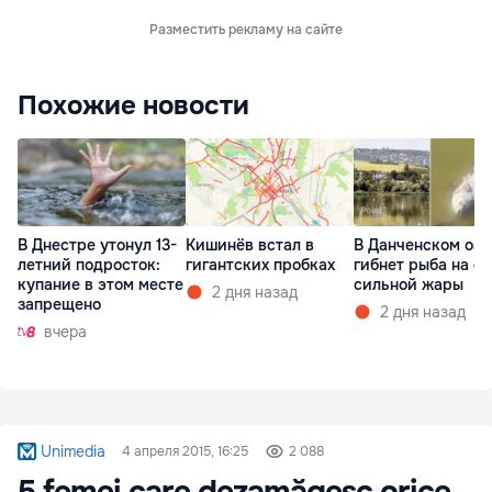
Разместить рекламу на сайте
Похожие новости
В Днестре утонул 13-
Кишинёв встал в
В Данченском озе
летний подросток:
гигантских пробках
гибнет рыба на ф
купание в этом месте
сильной жары
2 дня назад
запрещено
2 дня назад
вчера
Unimedia
4 апреля 2015, 16:25
2 088
5 femei care dezamăgesc orice