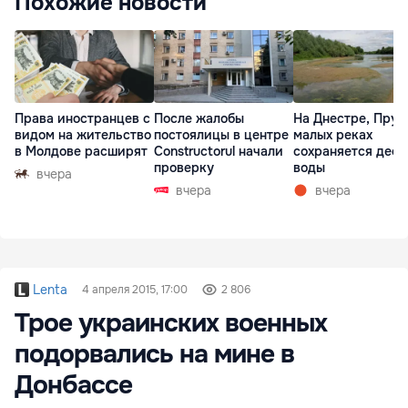
Похожие новости
Права иностранцев с
После жалобы
На Днестре, Прут
видом на жительство
постоялицы в центре
малых реках
в Молдове расширят
Constructorul начали
сохраняется деф
проверку
воды
вчера
вчера
вчера
Lenta
4 апреля 2015, 17:00
2 806
Трое украинских военных
подорвались на мине в
Донбассе