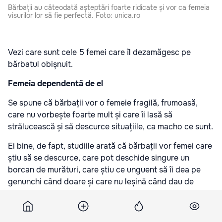
Bărbații au câteodată așteptări foarte ridicate și vor ca femeia
visurilor lor să fie perfectă. Foto: unica.ro
Vezi care sunt cele 5 femei care îl dezamăgesc pe
bărbatul obișnuit.
Femeia dependentă de el
Se spune că bărbații vor o femeie fragilă, frumoasă,
care nu vorbește foarte mult și care îi lasă să
strălucească și să descurce situațiile, ca macho ce sunt.
Ei bine, de fapt, studiile arată că bărbații vor femei care
știu să se descurce, care pot deschide singure un
borcan de murături, care știu ce unguent să îi dea pe
genunchi când doare și care nu leșină când dau de
greu.
Femeia frumoasă