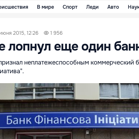
оисшествия
В мире
Спорт
Леди
Авто
Нау
июня 2015, 12:26
1 956
е лопнул еще один бан
признал неплатежеспособным коммерческий 
иатива".