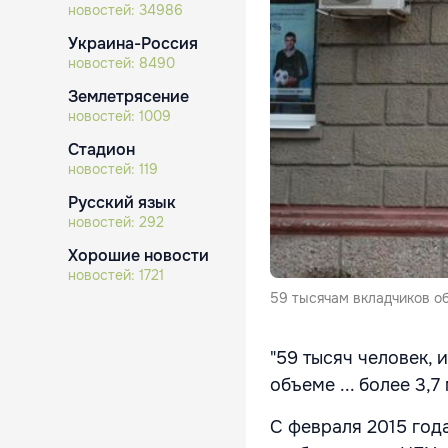
новостей:
34986
Украина-Россия
новостей:
8490
Землетрясение
новостей:
1009
Стадион
новостей:
119
Русский язык
новостей:
292
Хорошие новости
новостей:
1721
59 тысячам вкладчиков о
"59 тысяч человек, 
объеме ... более 3,
С февраля 2015 года