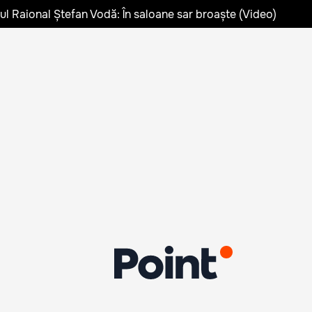
lul Raional Ștefan Vodă: În saloane sar broaște (Video)