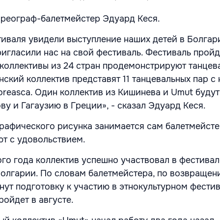
реограф-балетмейстер Эдуард Кеся.
иваля увидели выступление наших детей в Болгари
игласили нас на свой фестиваль. Фестиваль пройде
коллективы из 24 стран продемонстрируют танцев
нский коллектив представят 11 танцевальных пар с
oreasca. Один коллектив из Кишинева и Umut будут
у и Гагаузию в Греции», - сказал Эдуард Кеся.
рафического рисунка занимается сам балетмейсте
ют с удовольствием.
ого года коллектив успешно участвовал в фестивал
Болгарии. По словам балетмейстера, по возвращен
нут подготовку к участию в этнокультурном фестив
ройдет в августе.