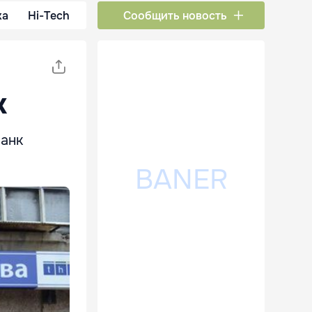
ка
Hi-Tech
Сообщить новость
к
банк