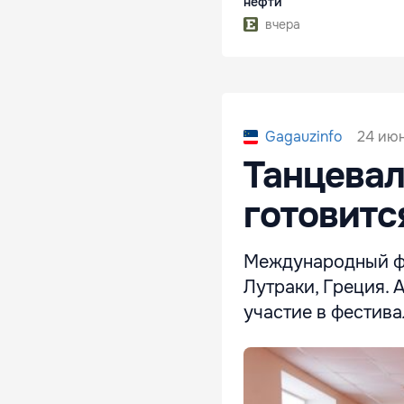
нефти
вчера
24 июн
Gagauzinfo
Танцевал
готовитс
Международный фе
Лутраки, Греция.
участие в фестива