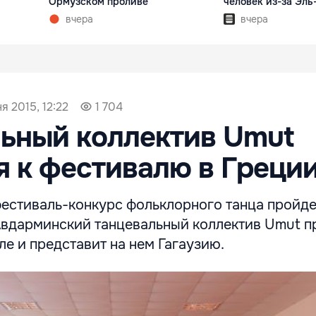
Ормузском проливе
человек из-за Эль
вчера
вчера
я 2015, 12:22
1 704
ьный коллектив Umut
я к фестивалю в Греци
стиваль-конкурс фольклорного танца пройде
 Авдарминский танцевальный коллектив Umut п
ле и представит на нем Гагаузию.