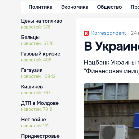
Политика
Экономика
Общество
Пр
Цены на топливо
новостей:
376
24 
Korrespondent
Бельцы
В Украин
новостей:
5726
Газовый кризис
новостей:
406
Нацбанк Украины 
Гагаузия
"Финансовая иниц
новостей:
10842
Кишинев
новостей:
767
ДТП в Молдове
новостей:
7818
Нет войне
новостей:
131
Приднестровье