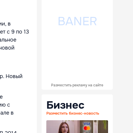
и, в
т с 9 по 13
альное
 новой
р. Новый
Разместить рекламу на сайте
е
Бизнес
ию с
але в
Разместить бизнес-новость