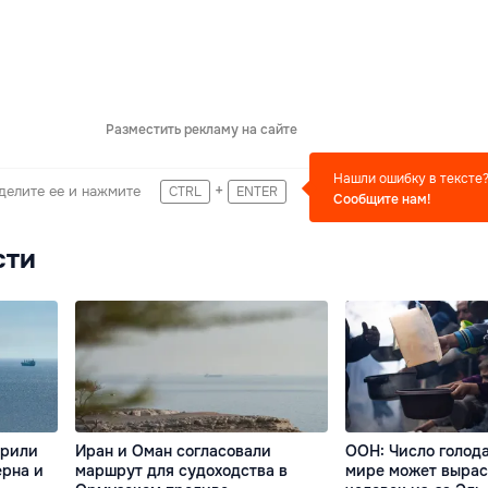
Разместить рекламу на сайте
Нашли ошибку в тексте
+
делите ее и нажмите
CTRL
ENTER
Сообщите нам!
сти
арили
Иран и Оман согласовали
ООН: Число голод
ерна и
маршрут для судоходства в
мире может вырас