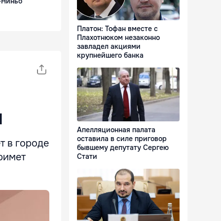
-Ниньо
Платон: Тофан вместе с
Плахотнюком незаконно
завладел акциями
крупнейшего банка
и
Апелляционная палата
оставила в силе приговор
т в городе
бывшему депутату Сергею
римет
Стати