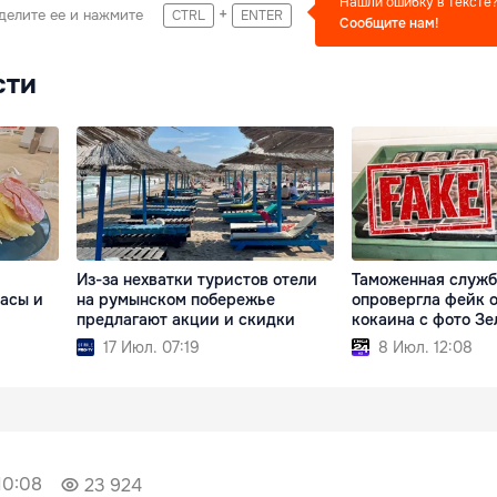
Нашли ошибку в тексте
+
делите ее и нажмите
CTRL
ENTER
Сообщите нам!
сти
Из-за нехватки туристов отели
Таможенная служ
басы и
на румынском побережье
опровергла фейк 
предлагают акции и скидки
кокаина с фото Зе
17 Июл. 07:19
8 Июл. 12:08
10:08
23 924