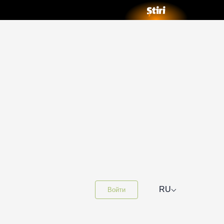
⌵
RU
Войти