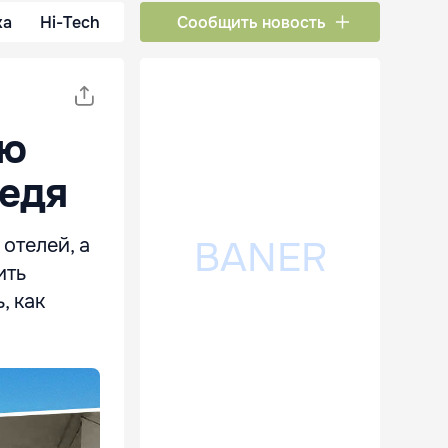
ка
Hi-Tech
Сообщить новость
сю
ведя
отелей, а
ить
, как