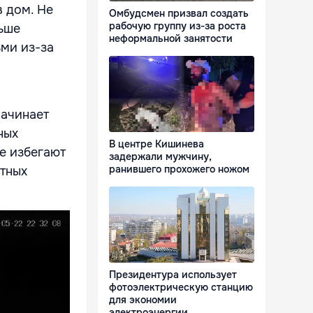
в дом. Не
Омбудсмен призвал создать
рабочую группу из-за роста
ньше
неформальной занятости
ьми из-за
начинает
ных
В центре Кишинева
е избегают
задержали мужчину,
ранившего прохожего ножом
етных
Президентура использует
фотоэлектрическую станцию
для экономии
электроэнергии