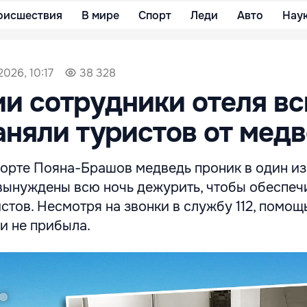
оисшествия
В мире
Спорт
Леди
Авто
Нау
2026, 10:17
38 328
и сотрудники отеля в
аняли туристов от мед
орте Пояна-Брашов медведь проник в один из 
вынуждены всю ночь дежурить, чтобы обеспеч
стов. Несмотря на звонки в службу 112, помощь
 и не прибыла.