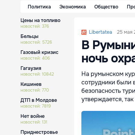
Политика
Экономика
Общество
Пр
Цены на топливо
новостей:
376
25 мая 
Libertatea
Бельцы
В Румыни
новостей:
5726
Газовый кризис
ночь охр
новостей:
406
Гагаузия
На румынском кур
новостей:
10842
сотрудники были 
Кишинев
безопасность тури
новостей:
770
утверждается, так
ДТП в Молдове
новостей:
7819
Нет войне
новостей:
131
Приднестровье