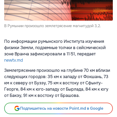
В Румынии произошло землетрясение магнитудой 3,2.
По информации румынского Института изучения
физики Земли, подземные толчки в сейсмической
зоне Вранча зафиксировали в 11:51, передает
newtv.md
Землетрясение произошло на глубине 70 км вблизи
следующих городов: 35 км к западу от Фокшань, 73
км к северу от Бузэу, 75 км к востоку от Сфынту-
Георге, 84 км к юго-западу от Бырлада, 84 км к югу
от Бакэу, 91 км к востоку от Брашова.
Подпишитесь на новости Point.md в Google