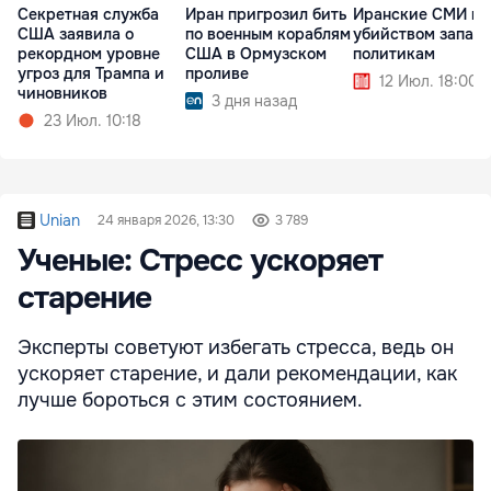
Секретная служба
Иран пригрозил бить
Иранские СМИ гр
США заявила о
по военным кораблям
убийством запад
рекордном уровне
США в Ормузском
политикам
угроз для Трампа и
проливе
12 Июл. 18:00
чиновников
3 дня назад
23 Июл. 10:18
Unian
24 января 2026, 13:30
3 789
Ученые: Стресс ускоряет
старение
Эксперты советуют избегать стресса, ведь он
ускоряет старение, и дали рекомендации, как
лучше бороться с этим состоянием.