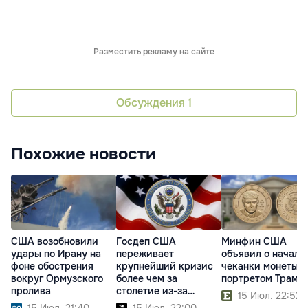
Разместить рекламу на сайте
Обсуждения
1
Похожие новости
США возобновили
Госдеп США
Минфин США
удары по Ирану на
переживает
объявил о начале
фоне обострения
крупнейший кризис
чеканки монеты с
вокруг Ормузского
более чем за
портретом Трамп
пролива
столетие из-за
15 Июл. 22:52
реформ Трампа