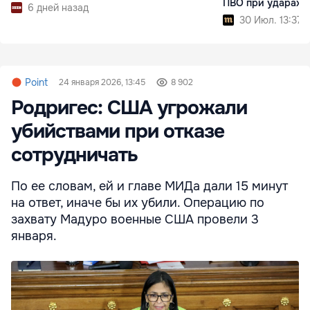
ПВО при ударах п
6 дней назад
НПЗ
30 Июл. 13:37
Point
24 января 2026, 13:45
8 902
Родригес: США угрожали
убийствами при отказе
сотрудничать
По ее словам, ей и главе МИДа дали 15 минут
на ответ, иначе бы их убили. Операцию по
захвату Мадуро военные США провели 3
января.