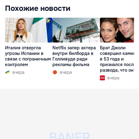
Похожие новости
Италия отвергла
Netflix запер актера
Брат Джоли
угрозы Испании в
внутри билборда в
совершил каминг
связи с пограничным
Голливуде ради
в 53 года и
контролем
рекламы фильма
признался после
развода, что он г
вчера
вчера
вчера