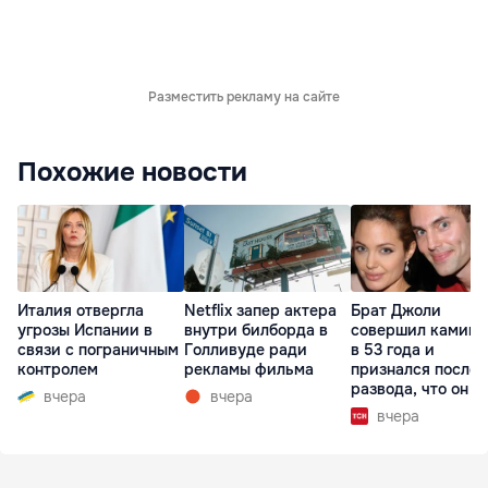
Разместить рекламу на сайте
Похожие новости
Италия отвергла
Netflix запер актера
Брат Джоли
угрозы Испании в
внутри билборда в
совершил каминг
связи с пограничным
Голливуде ради
в 53 года и
контролем
рекламы фильма
признался после
развода, что он г
вчера
вчера
вчера