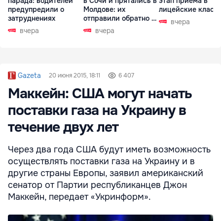
парада: водителей
в Сочи и прятались в
этап приема в
предупредили о
Молдове: их
лицейские класс
затруднениях
отправили обратно в
вчера
РФ
вчера
вчера
Gazeta
20 июня 2015, 18:11
6 407
Маккейн: США могут начать
поставки газа на Украину в
течение двух лет
Через два года США будут иметь возможность
осуществлять поставки газа на Украину и в
другие страны Европы, заявил американский
сенатор от Партии республиканцев Джон
Маккейн, передает «Укринформ».