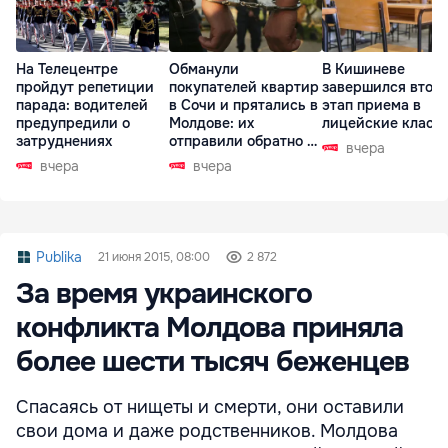
На Телецентре
Обманули
В Кишиневе
пройдут репетиции
покупателей квартир
завершился втор
парада: водителей
в Сочи и прятались в
этап приема в
предупредили о
Молдове: их
лицейские класс
затруднениях
отправили обратно в
вчера
РФ
вчера
вчера
Publika
21 июня 2015, 08:00
2 872
За время украинского
конфликта Молдова приняла
более шести тысяч беженцев
Спасаясь от нищеты и смерти, они оставили
свои дома и даже родственников. Молдова