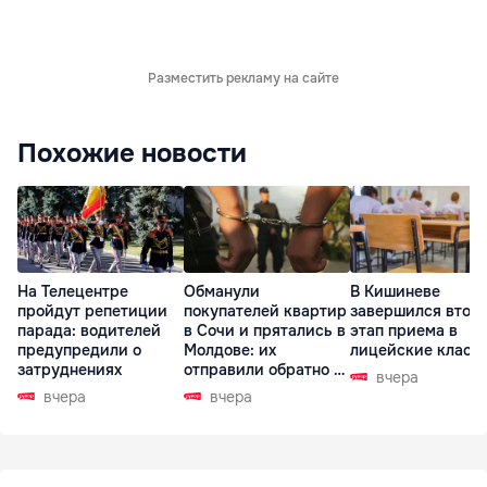
Разместить рекламу на сайте
Похожие новости
На Телецентре
Обманули
В Кишиневе
пройдут репетиции
покупателей квартир
завершился втор
парада: водителей
в Сочи и прятались в
этап приема в
предупредили о
Молдове: их
лицейские класс
затруднениях
отправили обратно в
вчера
РФ
вчера
вчера