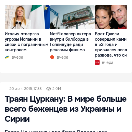
Италия отвергла
Netflix запер актера
Брат Джоли
угрозы Испании в
внутри билборда в
совершил каминг
связи с пограничным
Голливуде ради
в 53 года и
контролем
рекламы фильма
признался после
развода, что он г
вчера
вчера
вчера
20 июня 2015, 17:38
2 014
Траян Цуркану: В мире больше
всего беженцев из Украины и
Сирии