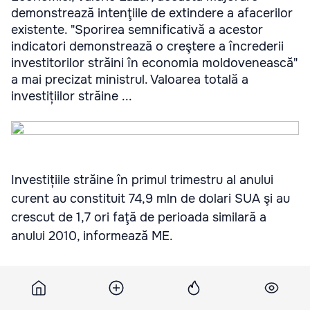
demonstrează intenţiile de extindere a afacerilor
existente. "Sporirea semnificativă a acestor
indicatori demonstrează o creştere a încrederii
investitorilor străini în economia moldovenească"
a mai precizat ministrul. Valoarea totală a
investițiilor străine ...
Investițiile străine în primul trimestru al anului
curent au constituit 74,9 mln de dolari SUA şi au
crescut de 1,7 ori faţă de perioada similară a
anului 2010, informează ME.
Potrivit Ministrului Economiei, Valeriu Lazăr,
această majorare demonstrează intenţiile de