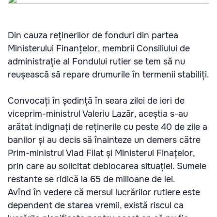
Din cauza reținerilor de fonduri din partea
Ministerului Finanțelor, membrii Consiliului de
administraţie al Fondului rutier se tem să nu
reușească să repare drumurile în termenii stabiliți.
Convocați în ședință în seara zilei de ieri de
viceprim-ministrul Valeriu Lazăr, aceștia s-au
arătat indignați de reținerile cu peste 40 de zile a
banilor și au decis să înainteze un demers către
Prim-ministrul Vlad Filat și Ministerul Finațelor,
prin care au solicitat deblocarea situației. Sumele
restante se ridică la 65 de milioane de lei.
Avînd în vedere că mersul lucrărilor rutiere este
dependent de starea vremii, există riscul ca