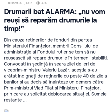
8 июля 2011, 10:15
430
Drumarii bat ALARMA: „nu vom
reuși să reparăm drumurile la
timp!”
Din cauza reținerilor de fonduri din partea
Ministerului Finanțelor, membrii Consiliului de
administraţie al Fondului rutier se tem să nu
reușească să repare drumurile în termenii stabiliți.
Convocați în ședință în seara zilei de ieri de
viceprim-ministrul Valeriu Lazăr, aceștia s-au
arătat indignați de reținerile cu peste 40 de zile a
banilor și au decis să înainteze un demers către
Prim-ministrul Vlad Filat și Ministerul Finațelor,
prin care au solicitat deblocarea situației. Sumele
restante ...