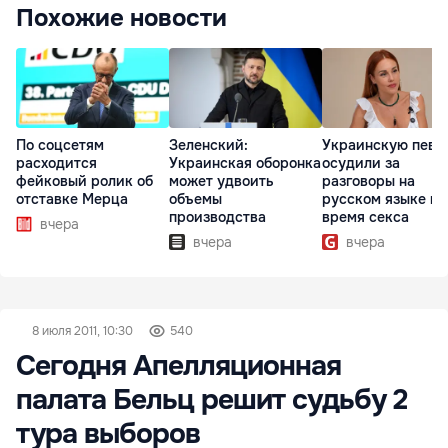
Похожие новости
По соцсетям
Зеленский:
Украинскую певи
расходится
Украинская оборонка
осудили за
фейковый ролик об
может удвоить
разговоры на
отставке Мерца
объемы
русском языке во
производства
время секса
вчера
вчера
вчера
8 июля 2011, 10:30
540
Сегодня Апелляционная
палата Бельц решит судьбу 2
тура выборов