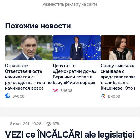
Разместить рекламу на сайте
Похожие новости
Стояногло:
Депутат от
Санду высказалас
Ответственность
«Демократии дома»
скандале с
начинается с
Вершинин попал в
представителями
руководства - или не
базу «Миротворца»
«Талибана» в
начинается вовсе
Кишиневе: Это по
вчера
вчера
вчера
8 июля 2011, 10:28
378
VEZI ce ÎNCĂLCĂRI ale legislației