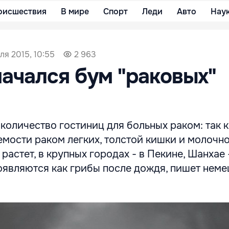
оисшествия
В мире
Спорт
Леди
Авто
Нау
ля 2015, 10:55
2 963
начался бум "раковых"
количество гостиниц для больных раком: так к
емости раком легких, толстой кишки и молочн
растет, в крупных городах - в Пекине, Шанхае 
оявляются как грибы после дождя, пишет неме