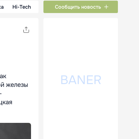
ка
Hi-Tech
Сообщить новость
ак
ой железы
-
цкая