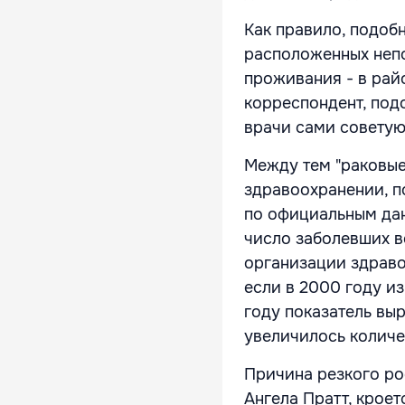
Как правило, подоб
расположенных непо
проживания - в райо
корреспондент, под
врачи сами советую
Между тем "раковые
здравоохранении, по
по официальным дан
число заболевших в
организации здраво
если в 2000 году из
году показатель вы
увеличилось количе
Причина резкого ро
Ангела Пратт, крое