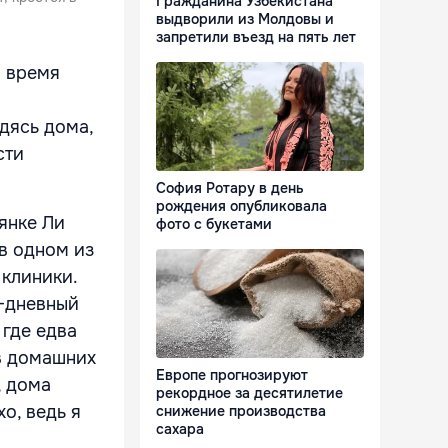
Гражданина Узбекистана
выдворили из Молдовы и
запретили въезд на пять лет
о время
одясь дома,
сти
София Ротару в день
рождения опубликовала
янке Ли
фото с букетами
 в одном из
 клиники.
-дневный
 где едва
 в домашних
Европе прогнозируют
, дома
рекордное за десятилетие
о, ведь я
снижение производства
сахара