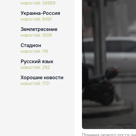
новостей:
34989
Украина-Россия
новостей:
8491
Землетрясение
новостей:
1009
Стадион
новостей:
119
Русский язык
новостей:
292
Хорошие новости
новостей:
1721
Причина резкого роста он