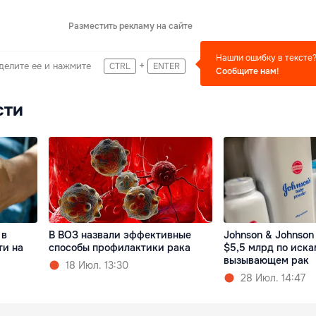
Разместить рекламу на сайте
Нашли ошибку в тексте
+
делите ее и нажмите
CTRL
ENTER
Сообщите нам!
сти
 в
В ВОЗ назвали эффективные
Johnson & Johnson
ти на
способы профилактики рака
$5,5 млрд по иска
вызывающем рак
18 Июл. 13:30
28 Июл. 14:47