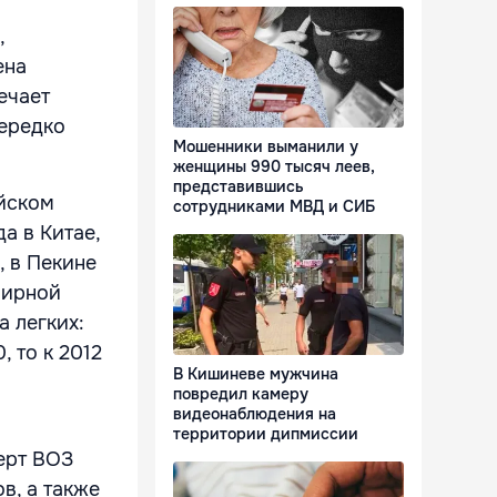
,
ена
ечает
нередко
Мошенники выманили у
женщины 990 тысяч леев,
представившись
айском
сотрудниками МВД и СИБ
а в Китае,
, в Пекине
мирной
а легких:
 то к 2012
В Кишиневе мужчина
повредил камеру
видеонаблюдения на
территории дипмиссии
ерт ВОЗ
в, а также