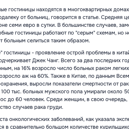
ные гостиницы находятся в многоквартирных домах
далеку от больниц, говорится в статье. Средняя ц
не семи евро в сутки. В большинстве случаев, зам
обные гостиницы работают по "серым" схемам, но 
т больным селиться таким образом.
" гостиницы - проявление острой проблемы в кит
дчеркивает Джек Чанг. Всего за два последних год
ным, на 16% возросло число больных раком легких
озросло аж на 60%. Также в Китае, по данным Все
охранения, выросли показатели смертности от рак
 100 тыс. больных мужского пола умирали около 50,
рос до 60 человек. Среди женщин, в свою очередь,
ство случаев рака груди.
ста онкологических заболеваний, как указала эксп
тся в сравнительно большом количестве курильщико