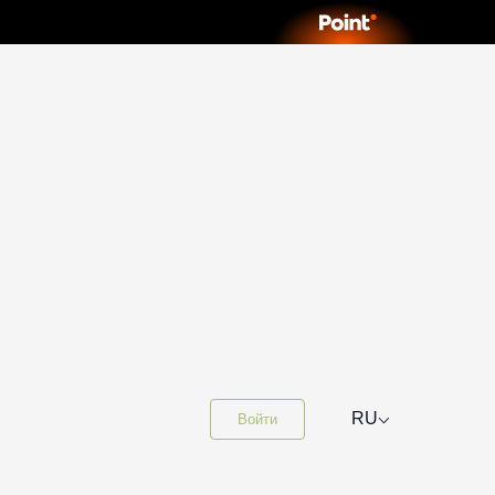
⌵
RU
Войти