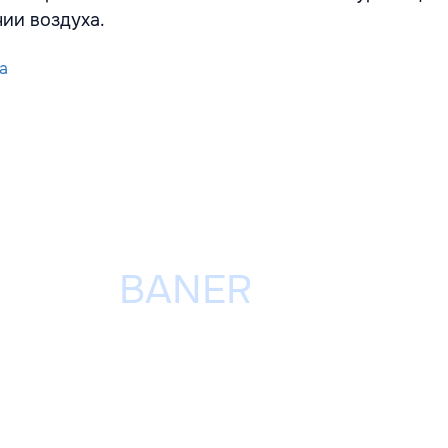
нии воздуха.
a