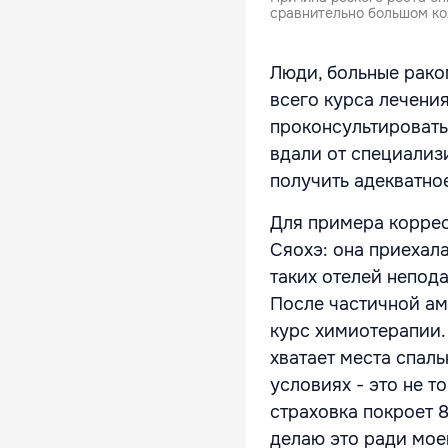
сравнительно большом кол
Люди, больные рако
всего курса лечени
проконсультироватьс
вдали от специали
получить адекватно
Для примера коррес
Сяохэ: она приехала
таких отелей непод
После частичной а
курс химиотерапии.
хватает места спал
условиях - это не т
страховка покроет 8
делаю это ради мое