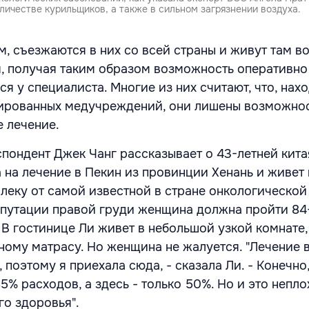
ичестве курильщиков, а также в сильном загрязнении воздуха.
м, съезжаются в них со всей страны и живут там в
я, получая таким образом возможность оперативно
я у специалиста. Многие из них считают, что, нах
зированных медучреждений, они лишены возможно
е лечение.
пондент Джек Чанг рассказывает о 43-летней кита
 на лечение в Пекин из провинции Хенань и живет
алеку от самой известной в стране онкологической
мпутации правой груди женщина должна пройти 84
 В гостинице Ли живет в небольшой узкой комнате,
ьному матрасу. Но женщина не жалуется. "Лечение
о, поэтому я приехала сюда, - сказала Ли. - Конечно
5% расходов, а здесь - только 50%. Но и это неплох
го здоровья".