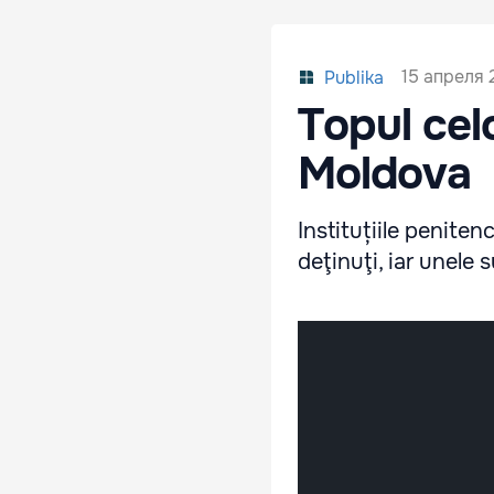
15 апреля 
Publika
Topul cel
Moldova
Instituțiile penite
deţinuţi, iar unele