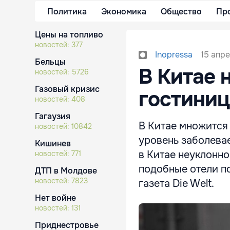
Политика
Экономика
Общество
Пр
Цены на топливо
новостей:
377
15 апре
Inopressa
Бельцы
В Китае 
новостей:
5726
Газовый кризис
гостиниц
новостей:
408
Гагаузия
В Китае множится 
новостей:
10842
уровень заболева
Кишинев
в Китае неуклонно 
новостей:
771
подобные отели п
ДТП в Молдове
новостей:
7823
газета Die Welt.
Нет войне
новостей:
131
Приднестровье