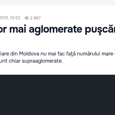
2015, 10:52
2 967
or mai aglomerate puşcăr
nciare din Moldova nu mai fac faţă numărului mare
 sunt chiar supraaglomerate.