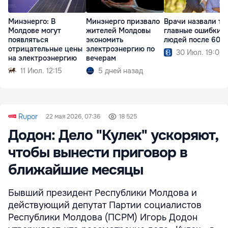
Минэнерго: В
Минэнерго призвало
Врачи назвали тр
Молдове могут
жителей Молдовы
главные ошибки
появляться
экономить
людей после 60 л
отрицательные цены
электроэнергию по
30 Июл. 19:00
на электроэнергию
вечерам
11 Июл. 12:15
5 дней назад
Rupor
22 мая 2026, 07:36
18 525
Додон: Дело "Кулек" ускоряют,
чтобы вынести приговор в
ближайшие месяцы
Бывший президент Республики Молдова и
действующий депутат Партии социалистов
Республики Молдова (ПСРМ) Игорь Додон