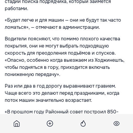
стадии поиска подрядчика, который займётся
работами.
«Будет легче и для машин — они не будут так часто
ломаться», — отмечают в администрации.
Водители поясняют, что помимо плохого качества
покрытия, они не могут выбрать подходящую
скорость для преодоления подъёмов и спусков.
«Опасно, особенно когда выезжаем из Ходжинешть,
чтобы подняться в гору, приходится включать
пониженную передачу».
Раз или два в год дорогу выравнивают гравием.
Чаще всего это делают перед праздниками, когда
поток машин значительно возрастает.
«В прошлом году Районный совет построил 850-
метровый участок асфальтированной дороги — от
въезда в село с трассы М5 (мы её называем