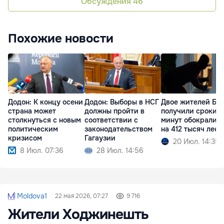
Обсуждения
46
Похожие новости
Додон: К концу осени
Додон: Выборы в НСГ
Двое жителей Бе
страна может
должны пройти в
получили сроки: з
столкнуться с новым
соответствии с
минут обокрали 
политическим
законодательством
на 412 тысяч леев
кризисом
Гагаузии
20 Июл. 14:35
8 Июл. 07:36
28 Июл. 14:56
Moldova1
22 мая 2026, 07:27
9 716
Жители Ходжинешть