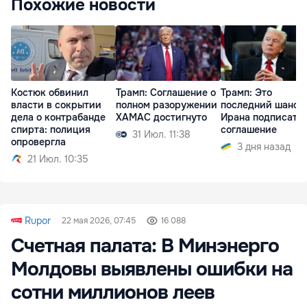
Похожие новости
Костюк обвинил
Трамп: Соглашение о
Трамп: Это
власти в сокрытии
полном разоружении
последний шанс 
дела о контрабанде
ХАМАС достигнуто
Ирана подписать
спирта: полиция
соглашение
31 Июл. 11:38
опровергла
3 дня назад
21 Июл. 10:35
Rupor
22 мая 2026, 07:45
16 088
Счетная палата: В Минэнерго
Молдовы выявлены ошибки на
сотни миллионов леев