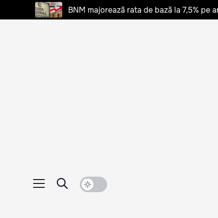
BNM majorează rata de bază la 7,5% pe a