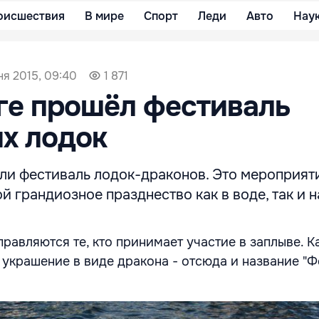
оисшествия
В мире
Спорт
Леди
Авто
Нау
ня 2015, 09:40
1 871
ге прошёл фестиваль
х лодок
или фестиваль лодок-драконов. Это мероприят
й грандиозное празднество как в воде, так и н
правляются те, кто принимает участие в заплыве. 
 украшение в виде дракона - отсюда и название "