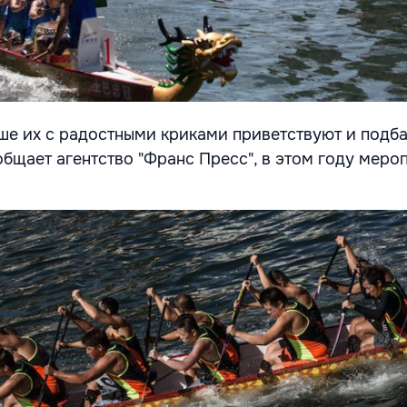
уше их с радостными криками приветствуют и подб
общает агентство "Франс Пресс", в этом году меро