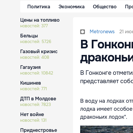
Политика
Экономика
Общество
Пр
Цены на топливо
новостей:
377
21 ию
Metronews
Бельцы
В Гонкон
новостей:
5726
Газовый кризис
драконьи
новостей:
408
Гагаузия
В Гонконге отмет
новостей:
10842
представляет собо
Кишинев
новостей:
771
ДТП в Молдове
В воду на лодках от
новостей:
7823
лодка имеет особое
Нет войне
драконьих лодок".
новостей:
131
Приднестровье