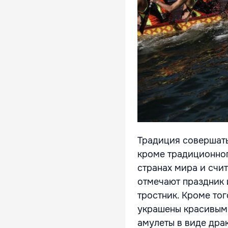
Традиция совершать
кроме традиционног
странах мира и счи
отмечают праздник 
тростник. Кроме тог
украшены красивыми
амулеты в виде драк