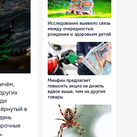
Исследование выявило связь
между очередностью
рождения и здоровьем детей
Минфин предлагает
ичём,
повысить акциз на дизель
вдвое выше, чем на другие
 других
товары
юди
вёрнутый в
 день
арочные
ь.