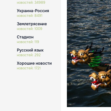
новостей:
34989
Украина-Россия
новостей:
8491
Землетрясение
новостей:
1009
Стадион
новостей:
119
Русский язык
новостей:
292
Хорошие новости
новостей:
1721