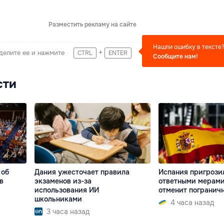
Разместить рекламу на сайте
Нашли ошибку в тексте
+
делите ее и нажмите
CTRL
ENTER
Сообщите нам!
сти
 об
Дания ужесточает правила
Испания пригрози
в
экзаменов из-за
ответными мерами,
использования ИИ
отменит погранич
школьниками
4 часа назад
3 часа назад